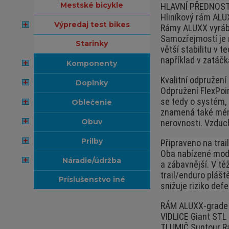
mestské bicykle
HLAVNÍ PŘEDNOST
Hliníkový rám ALU
výpredaj test bikes
Rámy ALUXX vyráběn
Samozřejmostí je 
starinky
větší stabilitu v 
například v zatáčk
komponenty
Kvalitní odpružení
doplnky
Odpružení FlexPoi
se tedy o systém,
oblečenie
znamená také méně
obuv
nerovnosti. Vzduc
prilby
Připraveno na trai
Oba nabízené mode
náradie/údržba
a zábavnější. V těž
trail/enduro pláště
príslušenstvo iné
snižuje riziko defe
RÁM ALUXX-grade 
VIDLICE Giant STL
TLUMIČ Suntour Ra