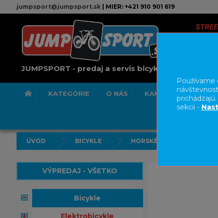
jumpsport@jumpsport.sk
| MIER: +421 910 901 619
JUMPSPORT - predaj a servis bicyklov
Používame c
návštevnost
KATEGÓRIE
O NÁS
KAMENNÁ PREDAJN
prichádzajú
sekcii -
Nast
ÚVOD
BICYKLE
HORSKÉ BICYKLE CELOOD
VÝPREDAJ - VŠETKO
bicykle
elektrobicykle