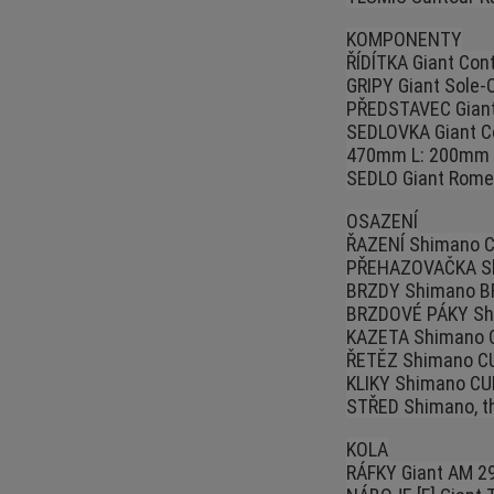
KOMPONENTY
ŘÍDÍTKA Giant Co
GRIPY Giant Sole-
PŘEDSTAVEC Giant
SEDLOVKA Giant Co
470mm L: 200mm -
SEDLO Giant Rome
OSAZENÍ
ŘAZENÍ Shimano C
PŘEHAZOVAČKA Sh
BRZDY Shimano BR
BRZDOVÉ PÁKY Sh
KAZETA Shimano C
ŘETĚZ Shimano C
KLIKY Shimano CU
STŘED Shimano, t
KOLA
RÁFKY Giant AM 29 