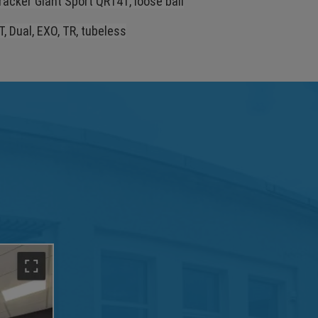
acker Giant Sport QR141, loose ball
, Dual, EXO, TR, tubeless