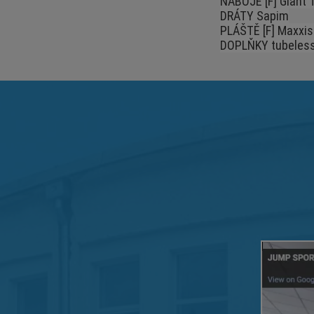
NÁBOJE [F] Giant T
DRÁTY Sapim
PLÁŠTĚ [F] Maxxis 
DOPLŇKY tubeless p