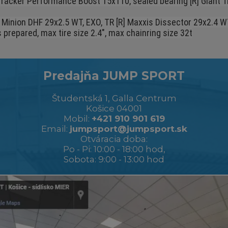
racker Performance Boost 15x110, sealed bearing [R] Giant Tr
Minion DHF 29x2.5 WT, EXO, TR [R] Maxxis Dissector 29x2.4 WT
repared, max tire size 2.4", max chainring size 32t
Predajňa JUMP SPORT
Študentská 1, Galla Centrum
Košice 04001
Mobil:
+421 910 901 619
Email:
jumpsport@jumpsport.sk
Otváracia doba:
Po - Pi: 10:00 - 18:00 hod,
Sobota: 9:00 - 13:00 hod