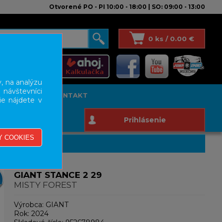
Otvorené PO - PI 10:00 - 18:00 | SO: 09:00 - 13:00
0 ks / 0.00 €
, na analýzu
 návštevníci
T STUDIO
KONTAKT
ie nájdete v
Prihlásenie
GIANT STANCE 2 29
MISTY FOREST
Výrobca:
GIANT
Rok:
2024