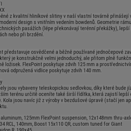
I
XX
é z kvalitní hliníkové slitiny v naší vlastní továrně přinášej
moderní design s vnitřním vedením bowdenů. Geometrie rámu je
technických pasážích (lépe překonávají terénní překážky), lepší
ách nebo při brzdění.
nt představuje osvědčené a běžně používané jednočepové z
 který je konstrukčně velmi jednoduchý, ale přitom plně funk
 ložisek. FlexPoint poskytuje zdvih 125 mm a prostřednictvím
hová odpružená vidlice poskytuje zdvih 140 mm.
ly
ly jsou vybaveny teleskopickou sedlovkou, díky které bude jí
ším terénu určitě oceníte také širší řídítka, která zajistí lepší
. Kola jsou navíc již z výroby v bezdušové úpravě (stačí jen apl
ktu.
aluminum, 125mm FlexPoint suspension, 12x148mm thru-axl
 34 RCL, 140mm, Boost 15x110 QR, custom tuned for Giant
idon R, 190x45