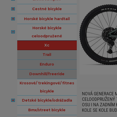
cestné bicykle
horské bicykle hardtail
horské bicykle
celoodpružené
xc
trail
enduro
downhill/freeride
krosové/ trekingové/ fitnes
bicykle
NOVÁ GENERACE M
CELOODPRUŽENÝ TR
detské bicykle/odrážadla
OSU I NA ZADNÍM
KOLE SE KOLE BUD
bmx/street bicykle