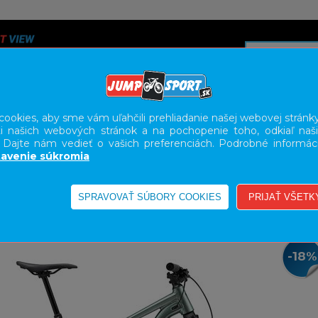
ookies, aby sme vám uľahčili prehliadanie našej webovej stránky
i našich webových stránok a na pochopenie toho, odkiaľ naši
A
SERVIS
SLUŽBY
KARIÉRA
BODY GEOMETRY FI
. Dajte nám vedieť o vašich preferenciách. Podrobné informác
avenie súkromia
PRUŽENÉ
XC
-18%