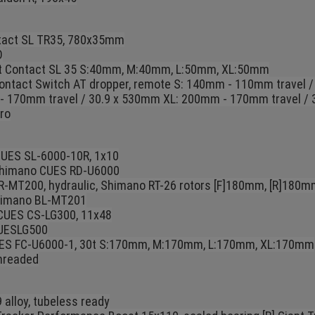
ntact SL TR35, 780x35mm
O
 Contact SL 35 S:40mm, M:40mm, L:50mm, XL:50mm
ntact Switch AT dropper, remote S: 140mm - 110mm travel /
 170mm travel / 30.9 x 530mm XL: 200mm - 170mm travel / 
ro
UES SL-6000-10R, 1x10
imano CUES RD-U6000
-MT200, hydraulic, Shimano RT-26 rotors [F]180mm, [R]180m
imano BL-MT201
UES CS-LG300, 11x48
UESLG500
ES FC-U6000-1, 30t S:170mm, M:170mm, L:170mm, XL:170mm
hreaded
alloy, tubeless ready