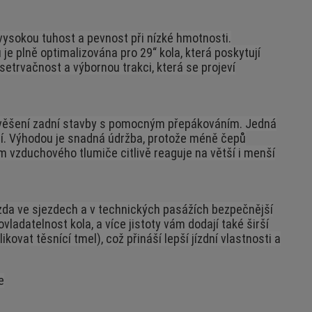
í vysokou tuhost a pevnost při nízké hmotnosti.
 plně optimalizována pro 29“ kola, která poskytují
 setrvačnost a výbornou trakci, která se projeví
avěšení zadní stavby s pomocným přepákováním. Jedná
ční. Výhodou je snadná údržba, protože méně čepů
 vzduchového tlumiče citlivě reaguje na větší i menší
zda ve sjezdech a v technických pasážích bezpečnější
 ovladatelnost kola, a více jistoty vám dodají také širší
ikovat těsnící tmel), což přináší lepší jízdní vlastnosti a
e