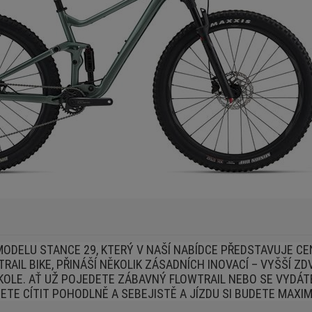
ODELU STANCE 29, KTERÝ V NAŠÍ NABÍDCE PŘEDSTAVUJE CE
AIL BIKE, PŘINÁŠÍ NĚKOLIK ZÁSADNÍCH INOVACÍ – VYŠŠÍ ZD
 KOLE. AŤ UŽ POJEDETE ZÁBAVNÝ FLOWTRAIL NEBO SE VYDÁ
ETE CÍTIT POHODLNĚ A SEBEJISTĚ A JÍZDU SI BUDETE MAXIM