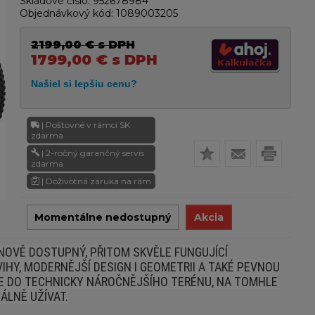
Skladové číslo:
952678984
Objednávkový kód:
1089003205
2199,00
€
s DPH
1799,00
€
s DPH
| Poštovné v rámci SK
zdarma
| 2-ročný garančný servis
zdarma
| Doživotná záruka na rám
Momentálne nedostupný
Akcia
NOVĚ DOSTUPNÝ, PŘITOM SKVĚLE FUNGUJÍCÍ
VIHY, MODERNĚJŠÍ DESIGN I GEOMETRII A TAKÉ PEVNOU
TE DO TECHNICKY NÁROČNĚJŠÍHO TERÉNU, NA TOMHLE
ÁLNĚ UŽÍVAT.