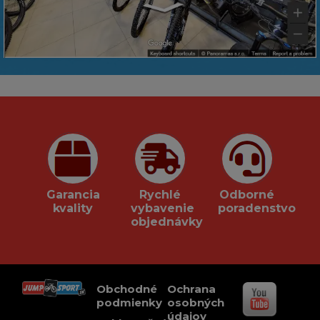
Garancia
Rychlé
Odborné
kvality
vybavenie
poradenstvo
objednávky
Obchodné
Ochrana
podmienky
osobných
údajov