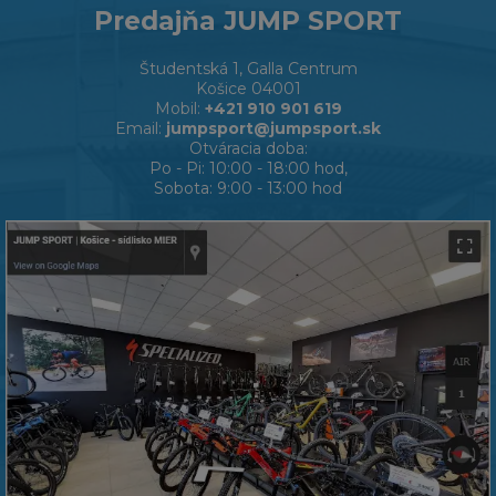
Predajňa JUMP SPORT
Študentská 1, Galla Centrum
Košice 04001
Mobil:
+421 910 901 619
Email:
jumpsport@jumpsport.sk
Otváracia doba:
Po - Pi: 10:00 - 18:00 hod,
Sobota: 9:00 - 13:00 hod