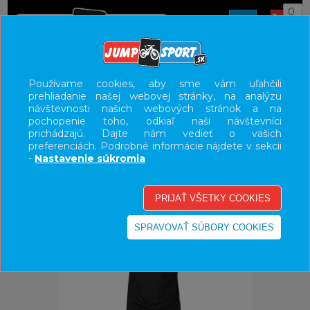
0
ÚVOD
OBLEČENIE
DRESY
Používame cookies, aby sme vám uľahčili
prehliadanie našej webovej stránky, na analýzu
UŽÍVATEĽSKÝ PANEL
návštevnosti našich webových stránok a na
pochopenie toho, odkiaľ naši návštevníci
KATEGÓRIE
prichádzajú. Dajte nám vedieť o vašich
preferenciách. Podrobné informácie nájdete v sekcii
HLAVNÉ MENU
-
Nastavenie súkromia
VÝPREDAJ - VŠETKO