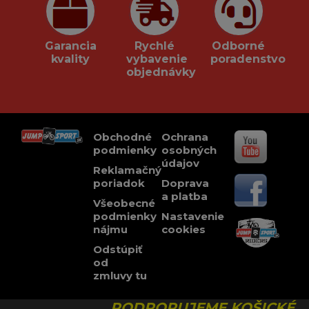
Garancia
Rychlé
Odborné
kvality
vybavenie
poradenstvo
objednávky
Obchodné
Ochrana
podmienky
osobných
údajov
Reklamačný
poriadok
Doprava
a platba
Všeobecné
podmienky
Nastavenie
nájmu
cookies
Odstúpiť
od
zmluvy tu
PODPORUJEME KOŠICKÉ