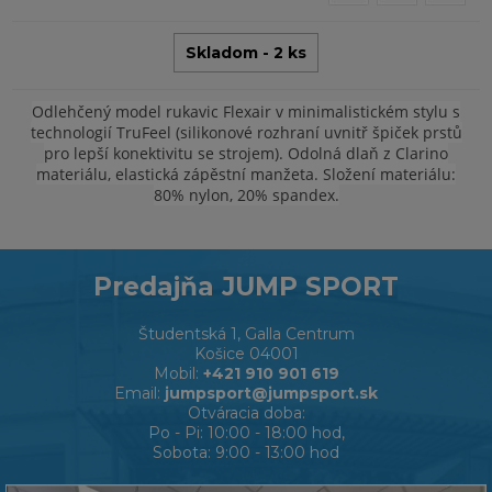
Skladom - 2 ks
Odlehčený model rukavic Flexair v minimalistickém stylu s
technologií TruFeel (silikonové rozhraní uvnitř špiček prstů
pro lepší konektivitu se strojem). Odolná dlaň z Clarino
materiálu, elastická zápěstní manžeta. Složení materiálu:
80% nylon, 20% spandex.
Predajňa JUMP SPORT
Študentská 1, Galla Centrum
Košice 04001
Mobil:
+421 910 901 619
Email:
jumpsport@jumpsport.sk
Otváracia doba:
Po - Pi: 10:00 - 18:00 hod,
Sobota: 9:00 - 13:00 hod