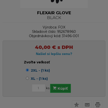
FLEXAIR GLOVE
BLACK
Výrobca:
FOX
Skladové číslo:
952678960
Objednávkový kód:
31496-001
40,00
€
s DPH
Zvoľte veľkosť
2XL - (1 ks)
XL - (1 ks)
ks
Kúpiť