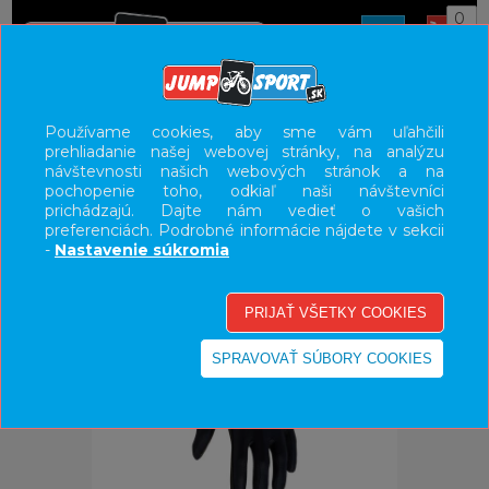
0
ÚVOD
OBLEČENIE
RUKAVICE
Používame cookies, aby sme vám uľahčili
prehliadanie našej webovej stránky, na analýzu
UŽÍVATEĽSKÝ PANEL
návštevnosti našich webových stránok a na
pochopenie toho, odkiaľ naši návštevníci
KATEGÓRIE
prichádzajú. Dajte nám vedieť o vašich
preferenciách. Podrobné informácie nájdete v sekcii
HLAVNÉ MENU
-
Nastavenie súkromia
VÝPREDAJ - VŠETKO