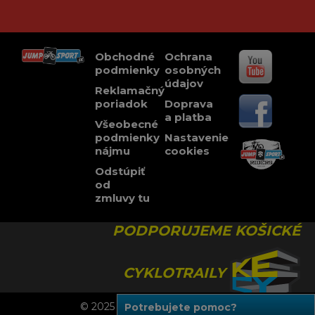
Obchodné
Ochrana
podmienky
osobných
údajov
Reklamačný
poriadok
Doprava
a platba
Všeobecné
podmienky
Nastavenie
nájmu
cookies
Odstúpiť
od
zmluvy tu
PODPORUJEME KOŠICKÉ
CYKLOTRAILY
© 2025 JUMPSPORT, Všetky práva vyhradené.
Potrebujete pomoc?