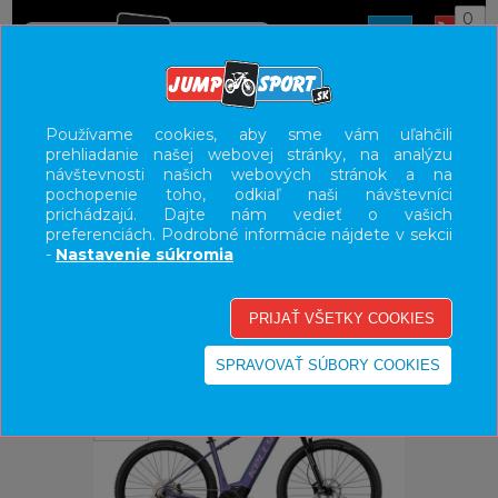
0
ÚVOD
BICYKLE
ELEKTROBICYKLE
Používame cookies, aby sme vám uľahčili
prehliadanie našej webovej stránky, na analýzu
E-BIKE HORSKÉ HARDTAIL, PEVNÉ
návštevnosti našich webových stránok a na
pochopenie toho, odkiaľ naši návštevníci
UŽÍVATEĽSKÝ PANEL
prichádzajú. Dajte nám vedieť o vašich
preferenciách. Podrobné informácie nájdete v sekcii
KATEGÓRIE
-
Nastavenie súkromia
HLAVNÉ MENU
VÝPREDAJ - VŠETKO