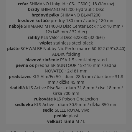
reťaz
SHIMANO Linkglide CS-LG500 (118 článkov)
brzdy
SHIMANO MT200 Hydraulic Disc
brzdové páky
SHIMANO BL-MT200
brzdové kotúče
predný 180 mm / zadný 180 mm
náboje
SHIMANO MT400-B Disc Center Lock (15x110 mm /
12x148 mm / 32 dier)
ráfiky
KLS Valor 3 Disc 622x30 (32 dier)
výplet
stainless steel black
plášte
SCHWALBE Nobby Nic Performance 60-622 (29"x2.40)
ADDIX, folding
hlavové zloženie
FSA 1.5 semi-integrated
pevná os
predná SR SUNTOUR 15x110 mm / zadná
NOVATEC 12x181 mm
predstavec
KLS Alm/En 50 - diam 28.6 mm / bar bore 31.8
mm / dĺžka 45 mm
riadidlá
KLS Active RiseBar - diam 31.8 mm / rise 18 mm /
šírka 700 mm
rukoväte
KLS Poison OneLockon
sedlovka
KLS Active - diam 30.9 mm / dĺžka 350 mm
sedlo
SELLE ROYAL Vivo
pedále
plast
veľkosť rámu
M / L