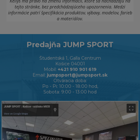
Kellys má právo na zmenu informácií, ktoré sa nachádzajú na
tejto stránke, bez predchádzajúceho upozornenia. Medzi
informácie patrí špecifikácia produktov, výbavy, modelov, farieb
a materiálov.
Predajňa JUMP SPORT
Študentská 1, Galla Centrum
Košice 04001
Mobil:
+421 910 901 619
Email:
jumpsport@jumpsport.sk
Otváracia doba:
Po - Pi: 10:00 - 18:00 hod,
Sobota: 9:00 - 13:00 hod