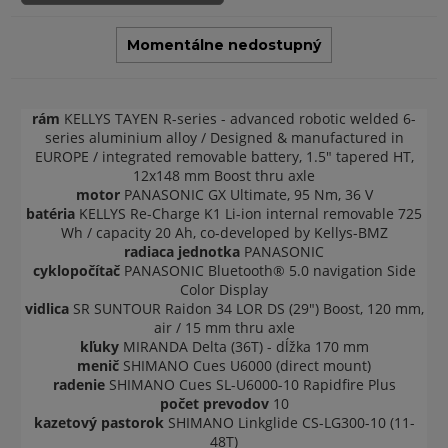
Momentálne nedostupný
rám
KELLYS TAYEN R-series - advanced robotic welded 6-
series aluminium alloy / Designed & manufactured in
EUROPE / integrated removable battery, 1.5" tapered HT,
12x148 mm Boost thru axle
motor
PANASONIC GX Ultimate, 95 Nm, 36 V
batéria
KELLYS Re-Charge K1 Li-ion internal removable 725
Wh / capacity 20 Ah, co-developed by Kellys-BMZ
radiaca jednotka
PANASONIC
cyklopočítač
PANASONIC Bluetooth® 5.0 navigation Side
Color Display
vidlica
SR SUNTOUR Raidon 34 LOR DS (29") Boost, 120 mm,
air / 15 mm thru axle
kľuky
MIRANDA Delta (36T) - dĺžka 170 mm
menič
SHIMANO Cues U6000 (direct mount)
radenie
SHIMANO Cues SL-U6000-10 Rapidfire Plus
počet prevodov
10
kazetový pastorok
SHIMANO Linkglide CS-LG300-10 (11-
48T)