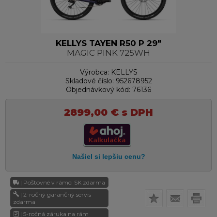
KELLYS TAYEN R50 P 29"
MAGIC PINK 725WH
Výrobca:
KELLYS
Skladové číslo:
952678952
Objednávkový kód:
76136
2899,00
€
s DPH
| Poštovné v rámci SK zdarma
| 2-ročný garančný servis
zdarma
| 5-ročná záruka na rám