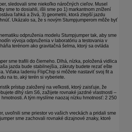
 sledovali sme niekoľko náročných cieľov. Musel
by sme to dosiahli, išli sme po 1) markantnom znížení
táva ľahká a živá, 3) geometrii, ktorá zlepší jazdu
vrhnúť. Ukázalo sa, že s novým Stumpjumperom môže byť
matiku odpruženia modelu Stumpjumper tak, aby sme
dín vývoja odpruženia v laboratóriu a testovania v
eháňa terénom ako gravitačná šelma, ktorý sa ovláda
e trafili do čierneho. Dlhá, nízka, položená vidlica
aša jazda bude stabilnejšia, zákruty budete rezať ešte
a. Vďaka ladeniu FlipChip si môžete nastaviť svoj fit a
 na to, aký terén si vyberiete.
 prístup založený na veľkosti, ktorý zaisťuje, že
ujete dlhý rám S6, zažijete rovnaké jazdné vlastnosti –
ej hmotnosti. A tým myslíme naozaj nízku hmotnosť: 2 250
voľnili sme priestor vo vašich vreckách a pridali sme
pjumper sme zachovali rovnaké dizajnové znaky, ktoré