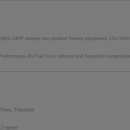
hm, GRIP damper, two position Sweep adjustment, 15x110mm 
formance, Rx Trail Tune, rebound and 3-position compressi
73mm, Threaded
12-speed