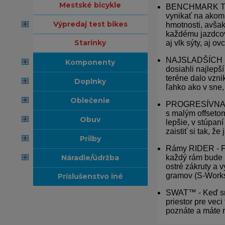
mestské bicykle
BENCHMARK TRAIL
vynikať na akomk
výpredaj test bikes
hmotnosti, avšak
každému jazdcov
starinky
aj vlk sýty, aj ov
NAJSLADŠÍCH 13
komponenty
dosiahli najlepš
teréne dalo vzni
doplnky
ľahko ako v sne,
oblečenie
PROGRESÍVNA GEO
s malým offsetom
obuv
lepšie, v stúpan
zaistiť si tak, 
prilby
Rámy RIDER - FI
náradie/údržba
každý rám bude b
ostré zákruty a 
gramov (S-Works
príslušenstvo iné
SWAT™ - Keď sme
priestor pre vec
poznáte a máte r