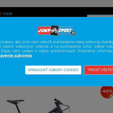
ookies, aby sme vám uľahčili prehliadanie našej webovej stránky
i našich webových stránok a na pochopenie toho, odkiaľ naši
A
SERVIS
SLUŽBY
KARIÉRA
BODY GEOMETRY FI
. Dajte nám vedieť o vašich preferenciách. Podrobné informác
avenie súkromia
PRUŽENÉ
TRAIL
-40%