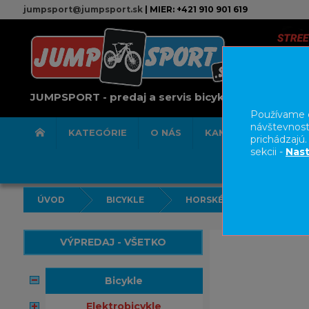
jumpsport@jumpsport.sk
| MIER: +421 910 901 619
JUMPSPORT - predaj a servis bicyklov
Používame c
návštevnost
KATEGÓRIE
O NÁS
KAMENNÁ PREDAJN
prichádzajú
sekcii -
Nast
ÚVOD
BICYKLE
HORSKÉ BICYKLE CELOOD
VÝPREDAJ - VŠETKO
bicykle
elektrobicykle