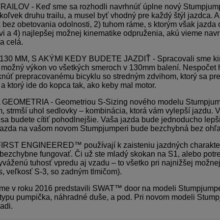
OV - Keď sme sa rozhodli navrhnúť úplne nový Stumpjumper,
oľvek druhu trailu, a musel byť vhodný pre každý štýl jazdca. A
 bez obetovania odolnosti, 2) tuhom ráme, s ktorým však jazda os
i a 4) najlepšej možnej kinematike odpruženia, akú vieme na
ca celá.
0 MM, S AKÝMI KEDY BUDETE JAZDIŤ - Spracovali sme kine
í možný výkon vo všetkých smeroch v 130mm balení. Nespočet ho
knúť prepracovanému bicyklu so stredným zdvihom, ktorý sa pr
 a ktorý ide do kopca tak, ako keby mal motor.
METRIA - Geometriou S-Sizing nového modelu Stumpjumper sm
, strmší uhol sedlovky – kombinácia, ktorá vám vylepší jazdu. V
í sa budete cítiť pohodlnejšie. Vaša jazda bude jednoducho lepši
že jazda na vašom novom Stumpjumperi bude bezchybná bez ohľadu
RST ENGINEERED™ používají k zaisteniu jazdných charakteristík
ezchybne fungovať. Či už ste mladý skokan na S1, alebo potreb
vyváženú tuhosť vpredu aj vzadu – to všetko pri najnižšej možn
, veľkosť S-3, so zadným tlmičom).
 v roku 2016 predstavili SWAT™ door na modeli Stumpjumper, u
i typu pumpička, náhradné duše, a pod. Pri novom modeli Stum
adi.