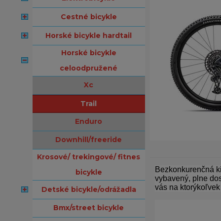
cestné bicykle
horské bicykle hardtail
horské bicykle
celoodpružené
xc
trail
enduro
downhill/freeride
krosové/ trekingové/ fitnes
Bezkonkurenčná ki
bicykle
vybavený, plne dos
vás na ktorýkoľvek t
detské bicykle/odrážadla
bmx/street bicykle