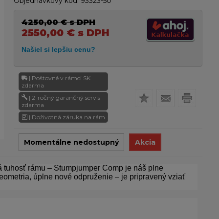
Objednávkový kód:
93323-50
4250,00
€
s DPH
2550,00
€
s DPH
| Poštovné v rámci SK
zdarma
| 2-ročný garančný servis
zdarma
| Doživotná záruka na rám
Momentálne nedostupný
Akcia
ná tuhosť rámu – Stumpjumper Comp je náš plne
geometria, úplne nové odpruženie – je pripravený vziať