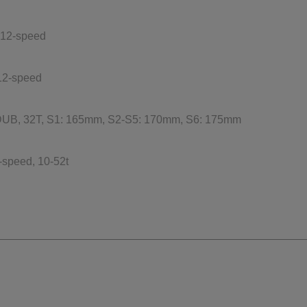
 12-speed
12-speed
UB, 32T, S1: 165mm, S2-S5: 170mm, S6: 175mm
speed, 10-52t