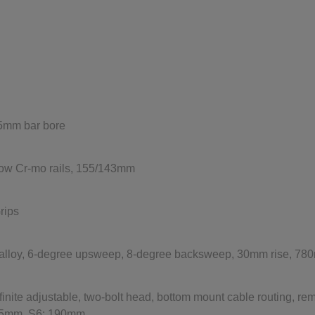
35mm bar bore
ow Cr-mo rails, 155/143mm
rips
 alloy, 6-degree upsweep, 8-degree backsweep, 30mm rise, 78
finite adjustable, two-bolt head, bottom mount cable routing, 
75mm, S6: 190mm