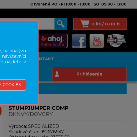
Otvorené PO - PI 10:00 - 18:00 | SO: 09:00 - 13:00
0 ks / 0.00 €
, na analýzu
 návštevníci
T STUDIO
KONTAKT
ie nájdete v
Prihlásenie
STUMPJUMPER COMP
DKNVY/DOVGRY
Výrobca:
SPECIALIZED
Skladové číslo:
952678947