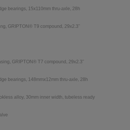
ridge bearings, 15x110mm thru-axle, 28h
sing, GRIPTON® T9 compound, 29x2.3"
casing, GRIPTON® T7 compound, 29x2.3"
ridge bearings, 148mmx12mm thru-axle, 28h
okless alloy, 30mm inner width, tubeless ready
alve