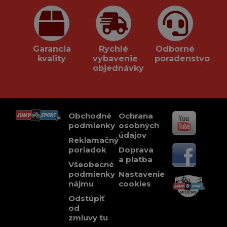
Garancia
Rychlé
Odborné
kvality
vybavenie
poradenstvo
objednávky
Obchodné
Ochrana
podmienky
osobných
údajov
Reklamačný
poriadok
Doprava
a platba
Všeobecné
podmienky
Nastavenie
nájmu
cookies
Odstúpiť
od
zmluvy tu