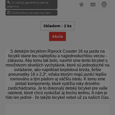
| 2-ročný garančný servis
zdarma
| Doživotná záruka na rám
Skladom - 2 ks
Akcia
S detským bicyklom Riprock Coaster 16 sa jazda na
bicykli stane tou najlepšou a najjednoduchšou vecou -
zábavou. Aby tomu tak bolo, navrhli sme tento bicykel s
množstvom skvelých vychytávok, ktoré sú jednoduché na
ovládanie, ako napríklad torpédová brzda, širšie
pneumatiky 16 x 2,3“, vďaka ktorým majú jazdci lepšiu
rovnováhu a tým pádom aj väčšiu istotu. K tomu sme
pridali komponenty, ktoré vydržia roky drsného
zaobchádzania. Je to dokonalý detský bicykel pre vaše
ratolesti, ktoré chcú vyskúšať aj trochu terénu. A nám je
ľúto len jediné - že takýto bicykel nebol už za našich čias.