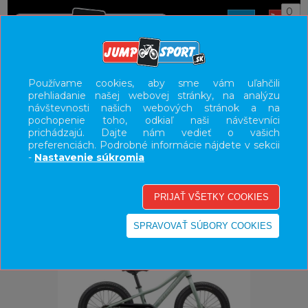
0
ÚVOD
BICYKLE
DETSKÉ BICYKLE/ODRÁŽADLA
Používame cookies, aby sme vám uľahčili
prehliadanie našej webovej stránky, na analýzu
16"
návštevnosti našich webových stránok a na
pochopenie toho, odkiaľ naši návštevníci
UŽÍVATEĽSKÝ PANEL
prichádzajú. Dajte nám vedieť o vašich
preferenciách. Podrobné informácie nájdete v sekcii
KATEGÓRIE
-
Nastavenie súkromia
HLAVNÉ MENU
VÝPREDAJ - VŠETKO
-17%