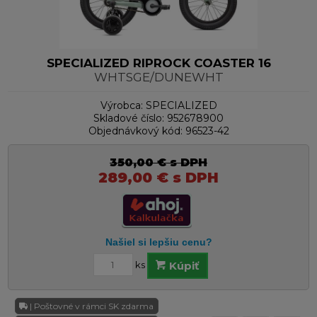
SPECIALIZED RIPROCK COASTER 16
WHTSGE/DUNEWHT
Výrobca:
SPECIALIZED
Skladové číslo:
952678900
Objednávkový kód:
96523-42
350,00
€
s DPH
289,00
€
s DPH
ks
Kúpiť
| Poštovné v rámci SK zdarma