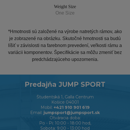
Weight Size
One Size
*Hmotnosti sú založené na výrobe natretých rámov, ako
je zobrazené na obrázku. Skutočné hmotnosti sa budú
líšiť v závislosti na farebnom prevedení, veľkosti rámu a
variácii komponentov. Špecifikácie sa môžu zmeniť bez
predchádzajúceho upozornenia.
Predajňa JUMP SPORT
Študentská 1, Galla Centrum
Košice 04001
Mobil:
+421 910 901 619
Email:
jumpsport@jumpsport.sk
Otváracia doba:
Po - Pi: 10:00 - 18:00 hod,
Sobota: 9:00 - 13:00 hod