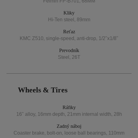
Feimin FP-B701, 68MM
Kliky
Hi-Ten steel, 89mm
Reťaz
KMC Z510, single-speed, anti-drop, 1/2"x1/8"
Prevodník
Steel, 26T
Wheels & Tires
Ráfiky
16" alloy, 16mm depth, 21mm internal width, 28h
Zadný náboj
Coaster brake, bolt-on, loose ball bearings, 110mm