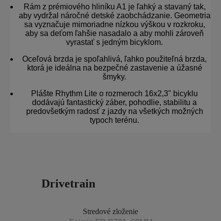
Rám z prémiového hliníku A1 je ľahký a stavaný tak,
aby vydržal náročné detské zaobchádzanie. Geometria
sa vyznačuje mimoriadne nízkou výškou v rozkroku,
aby sa deťom ľahšie nasadalo a aby mohli zároveň
vyrastať s jedným bicyklom.
Oceľová brzda je spoľahlivá, ľahko použiteľná brzda,
ktorá je ideálna na bezpečné zastavenie a úžasné
šmyky.
Plášte Rhythm Lite o rozmeroch 16x2,3" bicyklu
dodávajú fantastický záber, pohodlie, stabilitu a
predovšetkým radosť z jazdy na všetkých možných
typoch terénu.
Drivetrain
Stredové zloženie