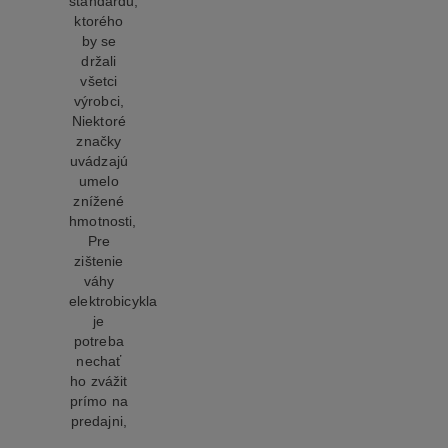
štandardu,
ktorého
by se
držali
všetci
výrobci,
Niektoré
značky
uvádzajú
umelo
znížené
hmotnosti,
Pre
zištenie
váhy
elektrobicykla
je
potreba
nechať
ho zvážit
prímo na
predajni,