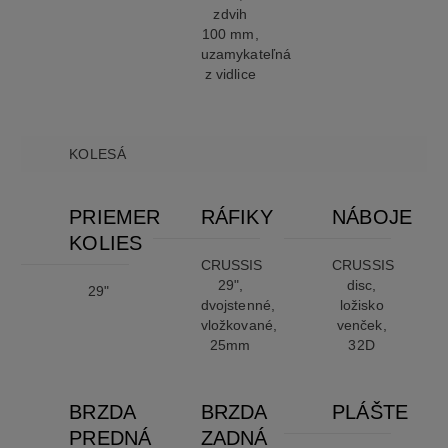
zdvih
100 mm,
uzamykateľná
z vidlice
KOLESÁ
PRIEMER
RÁFIKY
NÁBOJE
KOLIES
CRUSSIS
CRUSSIS
29",
disc,
29"
dvojstenné,
ložisko
vložkované,
venček,
25mm
32D
BRZDA
BRZDA
PLÁŠTE
PREDNÁ
ZADNÁ