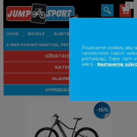
0
ÚVOD
BICYKLE
ELEKTROBICYKLE
E-BIKE HORSKÉ HARDTAIL, PEVNÉ
Používame cookies, aby sm
návštevnosti našich webo
UŽÍVATEĽSKÝ PANEL
prichádzajú. Dajte nám v
sekcii -
Nastavenie súkr
KATEGÓRIE
HLAVNÉ MENU
VÝPREDAJ - VŠETKO
-15%