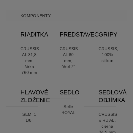
KOMPONENTY
RIADITKA
PREDSTAVEC
GRIPY
CRUSSIS
CRUSSIS
CRUSSIS,
AL 31,8
AL 60
100%
mm,
mm,
silikon
šírka
úhel 7°
760 mm
HLAVOVÉ
SEDLO
SEDLOVÁ
ZLOŽENIE
OBJÍMKA
Selle
ROYAL
SEMI 1
CRUSSIS
1/8"
s RU AL,
čierna
34,9 mm