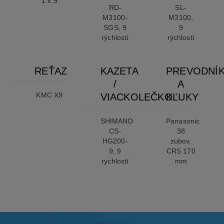
1 x 9
RD-
SL-
M3100-
M3100,
SGS, 9
9
rýchlostí
rýchlostí
REŤAZ
KAZETA
PREVODNÍ
/
A
KMC X9
VIACKOLEČKO
KĽUKY
SHIMANO
Panasonic
CS-
38
HG200-
zubov,
9, 9
CRS 170
rychlostí
mm