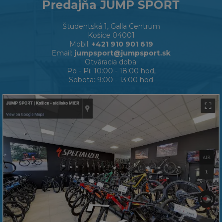
Predajňa JUMP SPORT
Študentská 1, Galla Centrum
Košice 04001
Mobil:
+421 910 901 619
Email:
jumpsport@jumpsport.sk
Otváracia doba:
Po - Pi: 10:00 - 18:00 hod,
Sobota: 9:00 - 13:00 hod