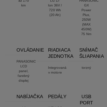
až 170
LG Li-
PANASONIC
km
Ion 36V /
GX
720 Wh
Power
(20 Ah)
Plus,
250W
(MAX
450W)
75 Nm
OVLÁDANIE
RIADIACA
SNÍMAČ
JEDNOTKA
ŠLIAPANIA
PANASONIC
LCD
Integrovaná
torzný
panel,
v motore
farebný
displej
NABÍJAČKA
PEDÁLY
USB
PORT