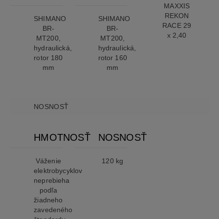
MAXXIS
REKON
SHIMANO
SHIMANO
RACE 29
BR-
BR-
x 2,40
MT200,
MT200,
hydraulická,
hydraulická,
rotor 180
rotor 160
mm
mm
NOSNOSŤ
HMOTNOSŤ
NOSNOSŤ
Váženie
120 kg
elektrobycyklov
neprebieha
podľa
žiadneho
zavedeného