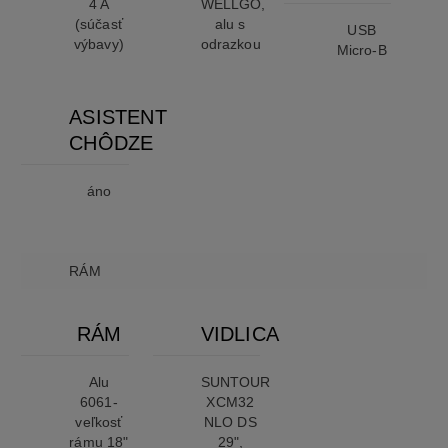
4 A
WELLGO,
(súčasť
alu s
USB
výbavy)
odrazkou
Micro-B
ASISTENT
CHÔDZE
áno
RÁM
RÁM
VIDLICA
Alu
SUNTOUR
6061-
XCM32
veľkosť
NLO DS
rámu 18"
29",