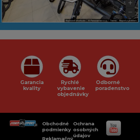
Garancia
Rychlé
Odborné
kvality
vybavenie
poradenstvo
objednávky
Obchodné
Ochrana
podmienky
osobných
údajov
Reklamačný