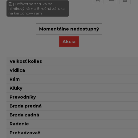
| Doživotná záruka na
hliníkový rám a 5-ročná záruka
na karbónový rám
Momentálne nedostupný
Akcia
Veľkosť kolies
Vidlica
Rám
Kľuky
Prevodníky
Brzda predná
Brzda zadná
Radenie
Prehadzovač