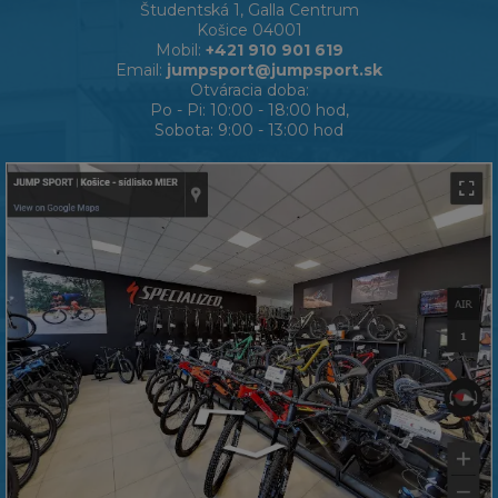
Študentská 1, Galla Centrum
Košice 04001
Mobil:
+421 910 901 619
Email:
jumpsport@jumpsport.sk
Otváracia doba:
Po - Pi: 10:00 - 18:00 hod,
Sobota: 9:00 - 13:00 hod