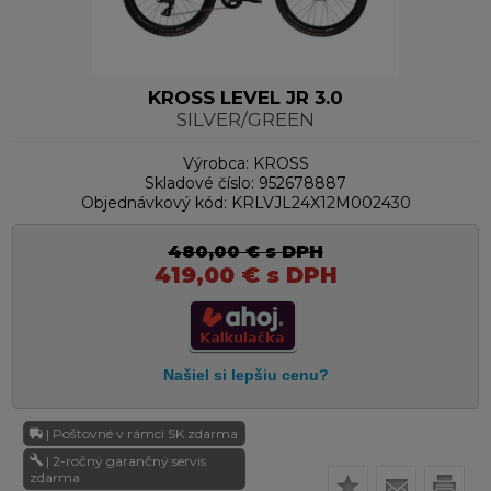
KROSS LEVEL JR 3.0
SILVER/GREEN
Výrobca:
KROSS
Skladové číslo:
952678887
Objednávkový kód:
KRLVJL24X12M002430
480,00
€
s DPH
419,00
€
s DPH
| Poštovné v rámci SK zdarma
| 2-ročný garančný servis
zdarma