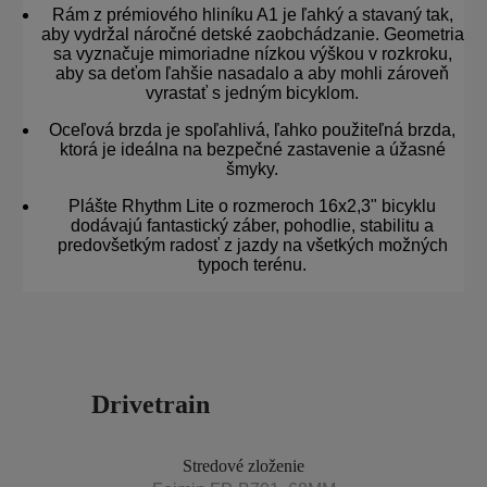
Rám z prémiového hliníku A1 je ľahký a stavaný tak,
aby vydržal náročné detské zaobchádzanie. Geometria
sa vyznačuje mimoriadne nízkou výškou v rozkroku,
aby sa deťom ľahšie nasadalo a aby mohli zároveň
vyrastať s jedným bicyklom.
Oceľová brzda je spoľahlivá, ľahko použiteľná brzda,
ktorá je ideálna na bezpečné zastavenie a úžasné
šmyky.
Plášte Rhythm Lite o rozmeroch 16x2,3" bicyklu
dodávajú fantastický záber, pohodlie, stabilitu a
predovšetkým radosť z jazdy na všetkých možných
typoch terénu.
Drivetrain
Stredové zloženie