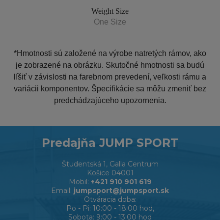
Weight Size
One Size
*Hmotnosti sú založené na výrobe natretých rámov, ako
je zobrazené na obrázku. Skutočné hmotnosti sa budú
líšiť v závislosti na farebnom prevedení, veľkosti rámu a
variácii komponentov. Špecifikácie sa môžu zmeniť bez
predchádzajúceho upozornenia.
Predajňa JUMP SPORT
Študentská 1, Galla Centrum
Košice 04001
Mobil:
+421 910 901 619
Email:
jumpsport@jumpsport.sk
Otváracia doba:
Po - Pi: 10:00 - 18:00 hod,
Sobota: 9:00 - 13:00 hod