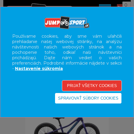
0
ÚVOD
BICYKLE
DETSKÉ BICYKLE/ODRÁŽADLA
Používame cookies, aby sme vám uľahčili
prehliadanie našej webovej stránky, na analýzu
16"
návštevnosti našich webových stránok a na
pochopenie toho, odkiaľ naši návštevníci
UŽÍVATEĽSKÝ PANEL
prichádzajú. Dajte nám vedieť o vašich
preferenciách. Podrobné informácie nájdete v sekcii
KATEGÓRIE
-
Nastavenie súkromia
HLAVNÉ MENU
VÝPREDAJ - VŠETKO
-17%