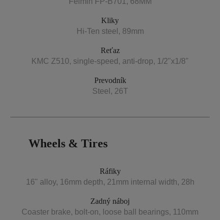
Feimin FP-B701, 68MM
Kliky
Hi-Ten steel, 89mm
Reťaz
KMC Z510, single-speed, anti-drop, 1/2"x1/8"
Prevodník
Steel, 26T
Wheels & Tires
Ráfiky
16" alloy, 16mm depth, 21mm internal width, 28h
Zadný náboj
Coaster brake, bolt-on, loose ball bearings, 110mm