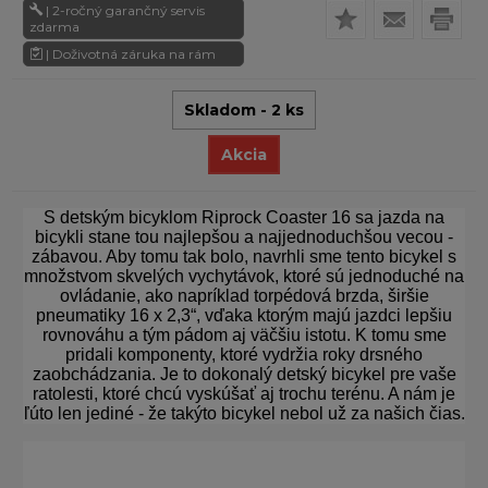
| 2-ročný garančný servis
zdarma
| Doživotná záruka na rám
Skladom - 2 ks
Akcia
S detským bicyklom Riprock Coaster 16 sa jazda na
bicykli stane tou najlepšou a najjednoduchšou vecou -
zábavou. Aby tomu tak bolo, navrhli sme tento bicykel s
množstvom skvelých vychytávok, ktoré sú jednoduché na
ovládanie, ako napríklad torpédová brzda, širšie
pneumatiky 16 x 2,3“, vďaka ktorým majú jazdci lepšiu
rovnováhu a tým pádom aj väčšiu istotu. K tomu sme
pridali komponenty, ktoré vydržia roky drsného
zaobchádzania. Je to dokonalý detský bicykel pre vaše
ratolesti, ktoré chcú vyskúšať aj trochu terénu. A nám je
ľúto len jediné - že takýto bicykel nebol už za našich čias.