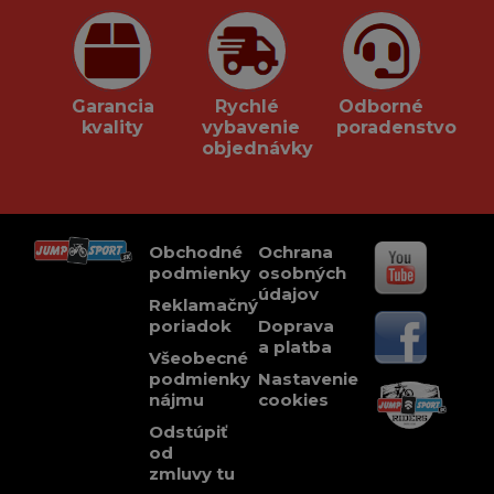
Garancia
Rychlé
Odborné
kvality
vybavenie
poradenstvo
objednávky
Obchodné
Ochrana
podmienky
osobných
údajov
Reklamačný
poriadok
Doprava
a platba
Všeobecné
podmienky
Nastavenie
nájmu
cookies
Odstúpiť
od
zmluvy tu