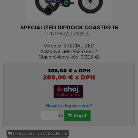
SPECIALIZED RIPROCK COASTER 16
PRPHZ/LGNBLU
Výrobca:
SPECIALIZED
Skladové číslo:
952678842
Objednávkový kód:
96523-43
350,00
€
s DPH
289,00
€
s DPH
ks
Kúpiť
| Poštovné v rámci SK zdarma