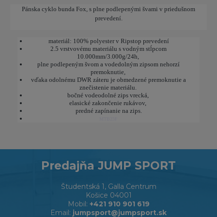
Pánska cyklo bunda Fox, s plne podlepenými švami v priedušnom
prevedení.
materiál: 100% polyester v Ripstop prevedení
2.5 vrstvovému materiálu s vodným stĺpcom
10.000mm/3.000g/24h,
plne podlepeným švom a vodedolným zipsom nehorzí
premoknutie,
vďaka odolnému DWR záteru je obmedzené premoknutie a
znečistenie materiálu.
bočné vodeodolné zips vrecká,
elasické zakončenie rukávov,
predné zapínanie na zips.
MTB23F
Predajňa JUMP SPORT
Študentská 1, Galla Centrum
Košice 04001
Mobil:
+421 910 901 619
Email:
jumpsport@jumpsport.sk