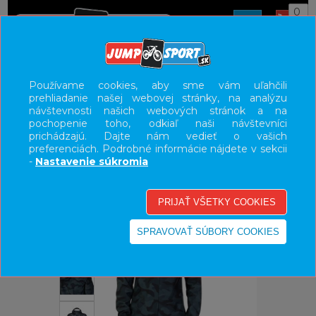
0
ÚVOD
OBLEČENIE
Používame cookies, aby sme vám uľahčili
prehliadanie našej webovej stránky, na analýzu
UŽÍVATEĽSKÝ PANEL
návštevnosti našich webových stránok a na
pochopenie toho, odkiaľ naši návštevníci
KATEGÓRIE
prichádzajú. Dajte nám vedieť o vašich
preferenciách. Podrobné informácie nájdete v sekcii
HLAVNÉ MENU
-
Nastavenie súkromia
VÝPREDAJ - VŠETKO