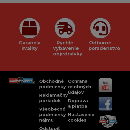
Garancia
Rychlé
Odborné
kvality
vybavenie
poradenstvo
objednávky
Obchodné
Ochrana
podmienky
osobných
údajov
Reklamačný
poriadok
Doprava
a platba
Všeobecné
podmienky
Nastavenie
nájmu
cookies
Odstúpiť