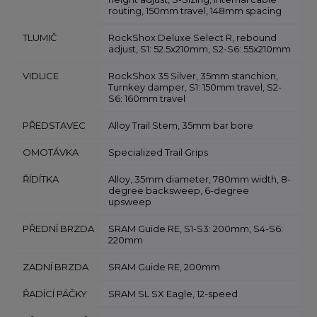
routing, 150mm travel, 148mm spacing
TLUMIČ
RockShox Deluxe Select R, rebound
adjust, S1: 52.5x210mm, S2-S6: 55x210mm
VIDLICE
RockShox 35 Silver, 35mm stanchion,
Turnkey damper, S1: 150mm travel, S2-
S6: 160mm travel
PŘEDSTAVEC
Alloy Trail Stem, 35mm bar bore
OMOTÁVKA
Specialized Trail Grips
ŘÍDÍTKA
Alloy, 35mm diameter, 780mm width, 8-
degree backsweep, 6-degree
upsweep
PŘEDNÍ BRZDA
SRAM Guide RE, S1-S3: 200mm, S4-S6:
220mm
ZADNÍ BRZDA
SRAM Guide RE, 200mm
ŘADÍCÍ PÁČKY
SRAM SL SX Eagle, 12-speed