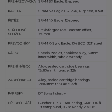
PŘEHAZOVAČKA
SRAM SX Eagle, 12-speed
KAZETA
SRAM NX Eagle PG-1230, 12-speed, 11-50t
ŘETĚZ
SRAM NX Eagle, 12-speed
STŘEDOVÉ
Praxis forged M30, custom offset,
SLOŽENÍ
160mm
PŘEVODNÍKY
SRAM X-Sync Eagle, 104 BCD, 32T, steel
RÁFKY
Specialized 29, hookless alloy, 30mm
inner width, tubeless ready
PŘENÍ NÁBOJ
Alloy, sealed cartridge bearings,
15x110mm thru-axle, 32h
ZADNÍ NÁBOJ
Alloy, sealed cartridge bearings,
12x148mm thru-axle, 32h
PAPRSKY
DT Swiss Industry
PŘEDNÍ PLÁŠŤ
Butcher, GRID TRAIL casing, GRIPTON®
T9 compound, 2Bliss Ready, 29x2.6"