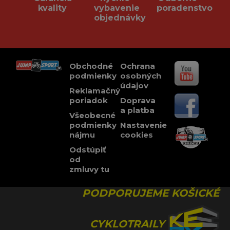
kvality
vybavenie
poradenstvo
objednávky
Obchodné
Ochrana
podmienky
osobných
údajov
Reklamačný
poriadok
Doprava
a platba
Všeobecné
podmienky
Nastavenie
nájmu
cookies
Odstúpiť
od
zmluvy tu
PODPORUJEME KOŠICKÉ
CYKLOTRAILY