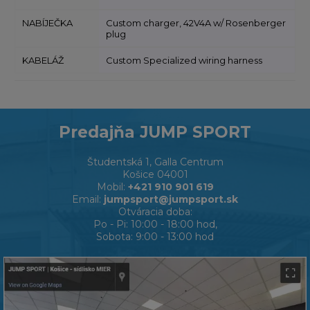
NABÍJEČKA
Custom charger, 42V4A w/ Rosenberger
plug
KABELÁŽ
Custom Specialized wiring harness
Predajňa JUMP SPORT
Študentská 1, Galla Centrum
Košice 04001
Mobil:
+421 910 901 619
Email:
jumpsport@jumpsport.sk
Otváracia doba:
Po - Pi: 10:00 - 18:00 hod,
Sobota: 9:00 - 13:00 hod