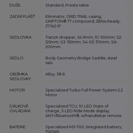
DUŠE
Standard, Presta Valve
ZADNÍ PLÁŠŤ
Eliminator, GRID TRAIL casing,
GRIPTON® T7 compound, 2Bliss Ready,
27.5x2.6"
SEDLOVKA
TranzX dropper, 34.9mm, S1: 100mm, S2:
125mm, S3: 150mm. S4-S5: 170mm, S6-
200mm
SEDLO
Body Geometry Bridge Saddle, steel
rails
OBJÍMKA
Alloy, 38.6
SEDLOVKY
MOTOR
Specialized Turbo Full Power System 2.2
Motor
DÁLKOVÉ
Specialized TCU, 10-LED State of
OVLÁDÁNÍ
charge, 3-LED Ride Mode display,
ANT+/Bluetooth®, w/Handlebar remote
BATERIE
Specialized M3-700, Integrated battery,
700Wh