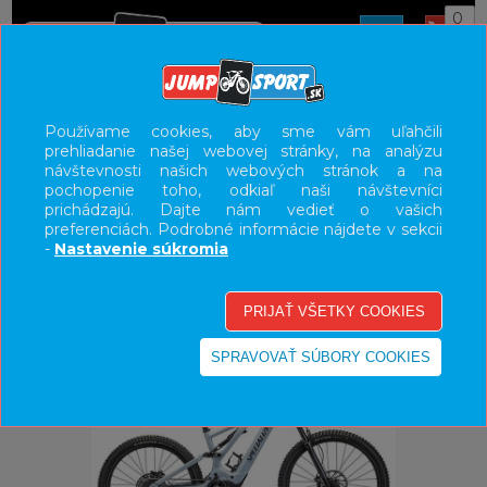
0
ÚVOD
BICYKLE
ELEKTROBICYKLE
Používame cookies, aby sme vám uľahčili
prehliadanie našej webovej stránky, na analýzu
E-BIKE HORSKÉ CELODPRUŽENÉ
návštevnosti našich webových stránok a na
pochopenie toho, odkiaľ naši návštevníci
UŽÍVATEĽSKÝ PANEL
prichádzajú. Dajte nám vedieť o vašich
preferenciách. Podrobné informácie nájdete v sekcii
KATEGÓRIE
-
Nastavenie súkromia
HLAVNÉ MENU
VÝPREDAJ - VŠETKO
-27%