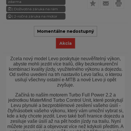
zdarma
| Doživotná záruka na rám
| 2-ročná záruka na motor
Momentálne nedostupný
Akcia
Zcela nový model Levo poskytuje neuvěřitelný výkon,
abyste mohli jezdit více trailů, díky bezkonkurenční
kombinaci kvality jízdy, využitelného výkonu a dojezdu.
Od svého uvedení na trh nastavilo Levo laťku, o kterou
usilují všechny ostatní e-MTB a nové Levo ji opět
zvyšuje.
Začíná to naším motorem Turbo Full Power 2.2 a
jednotkou MaterMind Turbo Control Unit, které poskytují
Levu plynulé a bezproblémové zesílení vašeho úsilí -
čtyřnásobek vašeho výkonu, který vám umožní vybrat si,
kde a kdy chcete jezdit. Levo také boří hranice dojezdu a
zesiluje vaše úsilí až na pět hodin jízdy na trailu. Nyní
můžete jezdit dál a objevovat více než kdykoli předtím. A