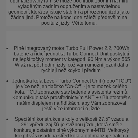
optimalizovaný rám se může pochlubit 150mm na míru
vyladěným zadním odpružením a nastavitelnou
geometrií, která zajišťuje stabilní a přirozenou jízdu jako
žádná jiná. Protože na konci dne záleží především na
pocitu z jízdy. Věřte tomu.
Plně integrovaný motor Turbo Full Power 2.2, 700Wh
baterie a řídicí jednotka Turbo Connect Unit poskytují
nejlepší točivý moment v kategorii 90 Nm a výkon 565
W až na pět hodin jízdy, což vám umožní jezdit dál a
rychleji než kdykoli předtím.
Jednotka kola Levo - Turbo Connect Unit (nebo “TCU”)
je více než jen tlačítko “On-Off” - je to mozek celého
kola. TCU zobrazuje stav baterie a asistenta režimů.
Komunikuje také prostřednictvím ANT + / Bluetooth® s
naším displejem na řídítkách, aby Vám zobrazoval
ještě více informací o jízdě.
Speciální konstrukce s koly o velikosti 27,5" vzadu a
29" vpředu zajišťuje svižnou jízdu, která směle
konkuruje ostatním plně výkonným e-MTB. Velkorysý
kokpit vás usadí na střed kola a optimalizuje trakci a