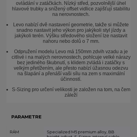
ovládání v zatáčkách. Nízký střed, pozvolnější úhel
hlavové trubky a snížený offset vidlice zajišťují stabilitu
na nerovnostech.
Levo nabízí dvě nastavení geometrie, takže si můžete
snadno nastavit jeho výkon pro jakýkoli styl jízdy a
jakýkoli terén. Výšku středového složení lze nastavit
nahoru nebo dolů o 7 mm.
Odpružení modelu Levo má 150mm zdvih vzadu a je
citlivé i na malých nerovnostech, pohlcuje velké nárazy
bez jediného škubnutí, s klidem zvládá i zatáčky s
velkým přetížením, ale přesto nabízí úžasnou odezvu
na šlapání a přenáší vaši sílu na zem s maximální
účinností.
S-Sizing pro určení velikosti je založen na tom, na čem
záleží
PARAMETRE
RÁM
Specialized M5 premium alloy, BB
height adjust, S-Sizing, internal cable