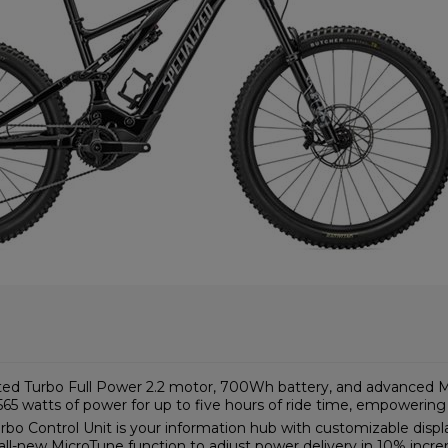
rated Turbo Full Power 2.2 motor, 700Wh battery, and advanced M
5 watts of power for up to five hours of ride time, empowering y
o Control Unit is your information hub with customizable display
 all-new MicroTune function to adjust power delivery in 10% inc