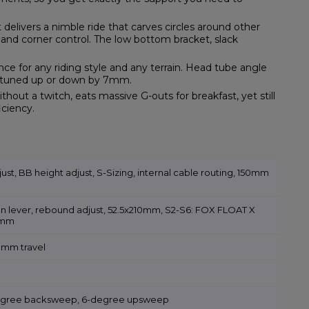
delivers a nimble ride that carves circles around other
 and corner control. The low bottom bracket, slack
ance for any riding style and any terrain. Head tube angle
e-tuned up or down by 7mm.
out a twitch, eats massive G-outs for breakfast, yet still
iciency.
st, BB height adjust, S-Sizing, internal cable routing, 150mm
n lever, rebound adjust, 52.5x210mm, S2-S6: FOX FLOAT X
10mm
60mm travel
degree backsweep, 6-degree upsweep