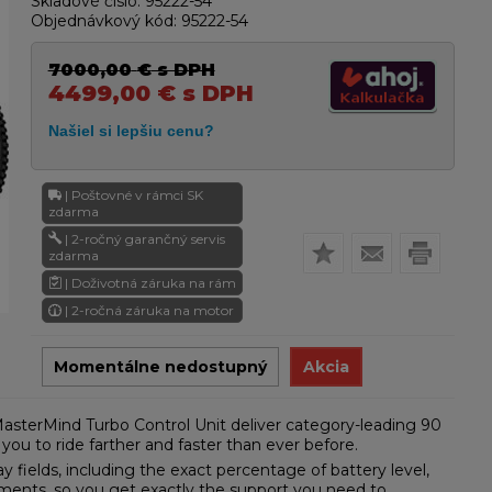
Skladové číslo:
95222-54
Objednávkový kód:
95222-54
7000,00
€
s DPH
4499,00
€
s DPH
| Poštovné v rámci SK
zdarma
| 2-ročný garančný servis
zdarma
| Doživotná záruka na rám
| 2-ročná záruka na motor
Momentálne nedostupný
Akcia
asterMind Turbo Control Unit deliver category-leading 90
ou to ride farther and faster than ever before.
 fields, including the exact percentage of battery level,
rements, so you get exactly the support you need to