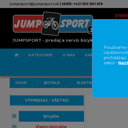
jumpsport@jumpsport.sk
| MIER: +421 910 901 619
JUMPSPORT - predaj a servis bicyklov
Používame c
návštevnost
KATEGÓRIE
O NÁS
KAMENNÁ PREDAJN
prichádzajú
sekcii -
Nast
ÚVOD
BICYKLE
ELEKTROBICYKLE
VÝPREDAJ - VŠETKO
bicykle
elektrobicykle