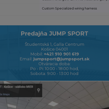
Custom Specialized wiring harness
Predajňa JUMP SPORT
Študentská 1, Galla Centrum
Košice 04001
Mobil:
+421 910 901 619
Email:
jumpsport@jumpsport.sk
Otváracia doba:
Po - Pi: 10:00 - 18:00 hod,
Sobota: 9:00 - 13:00 hod