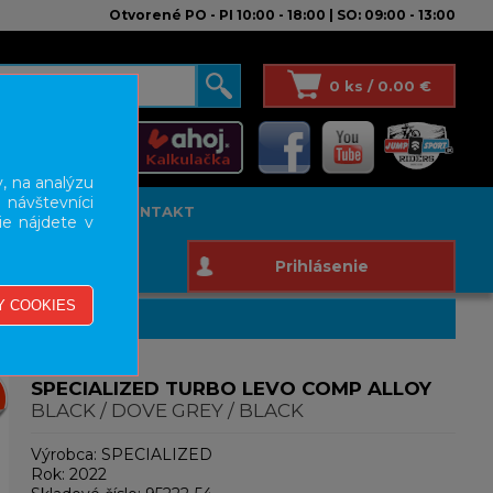
Otvorené PO - PI 10:00 - 18:00 | SO: 09:00 - 13:00
0 ks / 0.00 €
, na analýzu
 návštevníci
T STUDIO
KONTAKT
ie nájdete v
Prihlásenie
SPECIALIZED TURBO LEVO COMP ALLOY
BLACK / DOVE GREY / BLACK
Výrobca:
SPECIALIZED
Rok:
2022