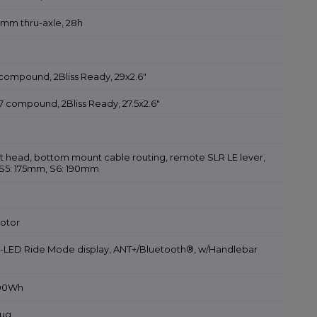
2mm thru-axle, 28h
compound, 2Bliss Ready, 29x2.6"
7 compound, 2Bliss Ready, 27.5x2.6"
olt head, bottom mount cable routing, remote SLR LE lever,
/S5: 175mm, S6: 190mm
Motor
 3-LED Ride Mode display, ANT+/Bluetooth®, w/Handlebar
700Wh
lug