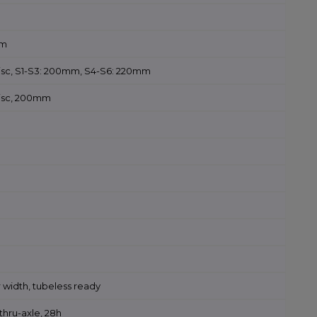
mm
disc, S1-S3: 200mm, S4-S6: 220mm
disc, 200mm
 width, tubeless ready
thru-axle, 28h