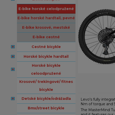
e-bike horské celodpružené
e-bike horské hardtail, pevné
e-bike krosové, mestské
e-bike cestné
cestné bicykle
horské bicykle hardtail
horské bicykle
celoodpružené
krosové/ trekingové/ fitnes
bicykle
detské bicykle/odrážadla
Levo's fully integ
Nm of torque and 56
bmx/street bicykle
The MasterMind Turb
and it features our