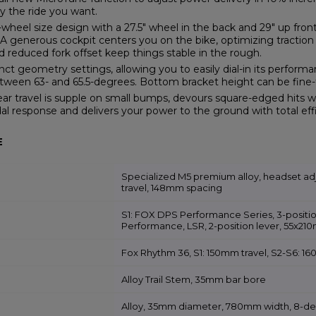
y the ride you want.
heel size design with a 27.5" wheel in the back and 29" up front 
A generous cockpit centers you on the bike, optimizing traction
 reduced fork offset keep things stable in the rough.
tinct geometry settings, allowing you to easily dial-in its perform
tween 63- and 65.5-degrees. Bottom bracket height can be fin
r travel is supple on small bumps, devours square-edged hits with
l response and delivers your power to the ground with total eff
E
Specialized M5 premium alloy, headset adju
travel, 148mm spacing
S1: FOX DPS Performance Series, 3-positio
Performance, LSR, 2-position lever, 55x2
Fox Rhythm 36, S1: 150mm travel, S2-S6: 1
Alloy Trail Stem, 35mm bar bore
Alloy, 35mm diameter, 780mm width, 8-