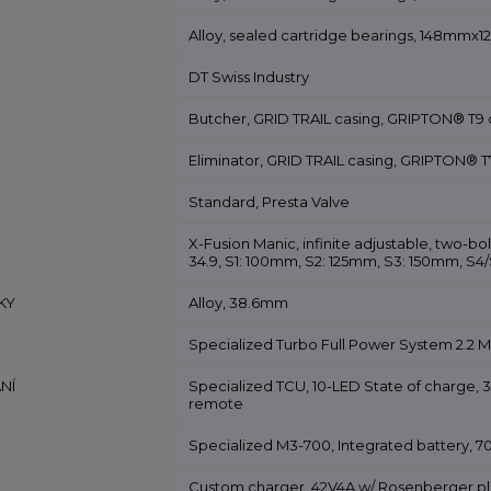
Alloy, sealed cartridge bearings, 148mmx1
DT Swiss Industry
Butcher, GRID TRAIL casing, GRIPTON® T9 
Eliminator, GRID TRAIL casing, GRIPTON® T
Standard, Presta Valve
X-Fusion Manic, infinite adjustable, two-b
34.9, S1: 100mm, S2: 125mm, S3: 150mm, S4
KY
Alloy, 38.6mm
Specialized Turbo Full Power System 2.2 
NÍ
Specialized TCU, 10-LED State of charge,
remote
Specialized M3-700, Integrated battery, 
Custom charger, 42V4A w/ Rosenberger p