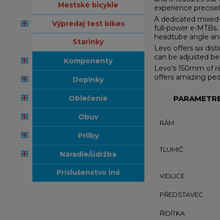
mestské bicykle
experience precisel
A dedicated mixed-w
výpredaj test bikes
full-power e-MTBs. 
headtube angle and
starinky
Levo offers six dis
can be adjusted be
komponenty
Levo's 150mm of rea
offers amazing peda
doplnky
oblečenie
PARAMETR
obuv
RÁM
prilby
TLUMIČ
náradie/údržba
príslušenstvo iné
VIDLICE
PŘEDSTAVEC
ŘÍDÍTKA