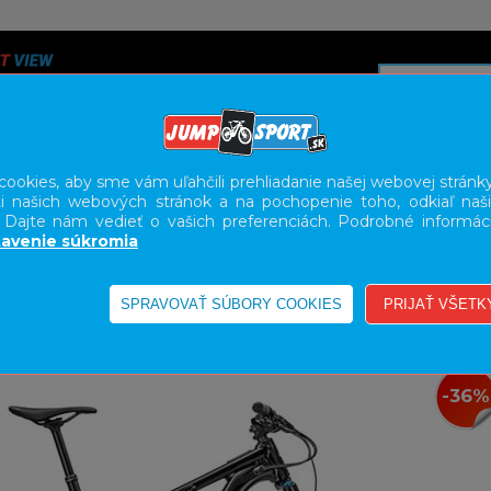
ookies, aby sme vám uľahčili prehliadanie našej webovej stránky
i našich webových stránok a na pochopenie toho, odkiaľ naši
A
SERVIS
SLUŽBY
KARIÉRA
BODY GEOMETRY FI
. Dajte nám vedieť o vašich preferenciách. Podrobné informác
avenie súkromia
E-BIKE HORSKÉ CELODPRUŽENÉ
-36%