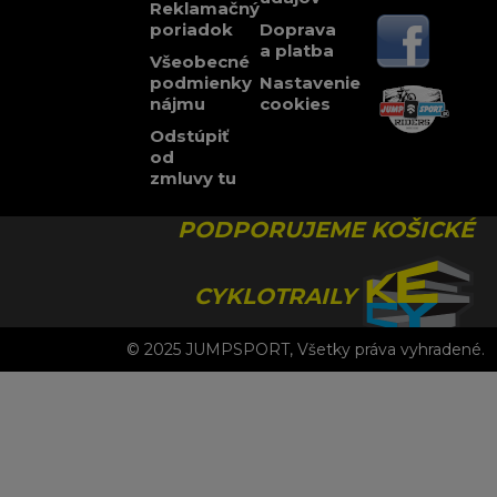
Reklamačný
poriadok
Doprava
a platba
Všeobecné
podmienky
Nastavenie
nájmu
cookies
Odstúpiť
od
zmluvy tu
PODPORUJEME KOŠICKÉ
CYKLOTRAILY
© 2025 JUMPSPORT, Všetky práva vyhradené.