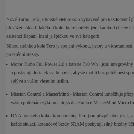
Nové Turbo Tero je horské elektrokolo vybavené pro každodenní jíz
převážet náklad. Jakékoli kolo, které potřebujete, kamkoli chcete j
asistenci šlapání, která je špičkou ve své kategorii.
Silnou stránkou kola Tero je spojení výkonu, jistoty a všestrannosti
po terénní stezky.
Motor Turbo Full Power 2.0 a baterie 710 Wh - jsou integrovány 
a poskytují dostatek svalů navíc, abyste mohli bez potíží nést spou
splývá s vaším vlastním úsilím.
Mission Control a MasterMind - Mission Control umožňuje přizpů
vašim potřebám výkonu a dojezdu. Funkce MasterMind MicroTune 
DNA horského kola - komponenty Tero jsou přizpůsobeny tak, aby z
každé situaci, kotoučové brzdy SRAM poskytují silný brzdný úči