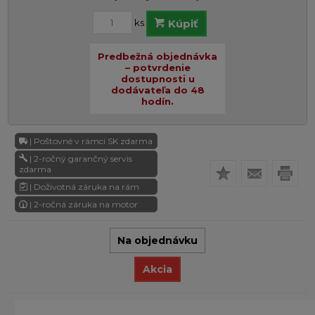
ks
Kúpiť
Predbežná objednávka
– potvrdenie
dostupnosti u
dodávateľa do 48
hodín.
| Poštovné v rámci SK zdarma
| 2-ročný garančný servis
zdarma
| Doživotná záruka na rám
| 2-ročná záruka na motor
Na objednávku
Akcia