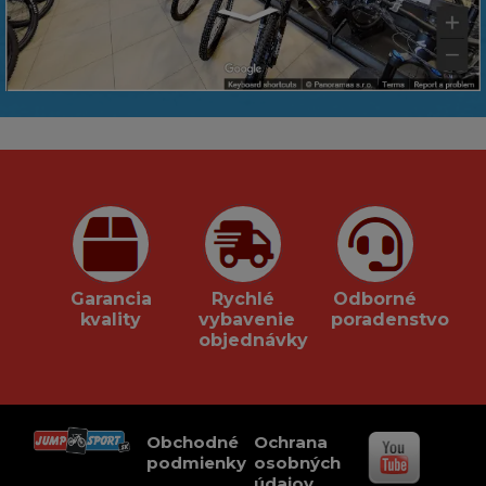
Garancia
Rychlé
Odborné
kvality
vybavenie
poradenstvo
objednávky
Obchodné
Ochrana
podmienky
osobných
údajov