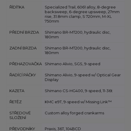
ŘÍDÍTKA
Specialized Trail, 6061 alloy, 8-degree
backsweep, 6-degree upsweep, 27mm
rise, 31.8mm clamp, S 720mm, M-XL
750mm
PŘEDNÍ BRZDA
Shimano BR-MT200, hydraulic disc,
180mm
ZADNÍ BRZDA
Shimano BR-MT200, hydraulic disc,
180mm
PŘEHAZOVAČKA
Shimano Alivio, SGS, 9-speed
ŘADÍCÍ PÁČKY
Shimano Alivio, 9-speed w/ Optical Gear
Display
KAZETA
Shimano CS-HG400, 9-speed, 11-36t
ŘETĚZ
KMC e9T, 9-speed w/ Missing Link™
STŘEDOVÉ
Custom alloy forged crankarms
SLOŽENÍ
PŘEVODNÍKY
Praxis, 36T, 104BCD