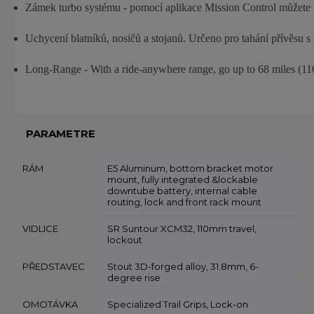
Zámek turbo systému - pomocí aplikace Mission Control můžete 
Uchycení blatníků, nosičů a stojanů. Určeno pro tahání přívěsu 
Long-Range - With a ride-anywhere range, go up to 68 miles (110
PARAMETRE
RÁM
E5 Aluminum, bottom bracket motor
mount, fully integrated &lockable
downtube battery, internal cable
routing, lock and front rack mount
VIDLICE
SR Suntour XCM32, 110mm travel,
lockout
PŘEDSTAVEC
Stout 3D-forged alloy, 31.8mm, 6-
degree rise
OMOTÁVKA
Specialized Trail Grips, Lock-on