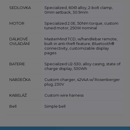
SEDLOVKA
Specialized, 6061 alloy, 2-bolt clamp,
0mm setback, 30.9mm
MOTOR
Specialized 2.0E, 50Nm torque, custom
tuned motor, 250W nominal
DÁLKOVÉ
MasterMind TCD, w/handlebar remote,
OVLÁDÁNÍ
built-in anti-theft feature, Bluetooth®
connectivity, customizable display
pages
BATERIE
Specialized U2-530, alloy casing, state of
charge display, 530Wh
NABÍJEČKA
Custom charger, 42V4A w/ Rosenberger
plug, 230V
KABELÁŽ
Custom wire harness
Bell
Simple bell