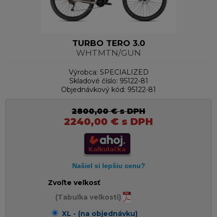
TURBO TERO 3.0
WHTMTN/GUN
Výrobca:
SPECIALIZED
Skladové číslo:
95122-81
Objednávkový kód:
95122-81
2800,00
€
s DPH
2240,00
€
s DPH
Zvoľte veľkosť
(Tabuľka veľkosti)
XL - (na objednávku)