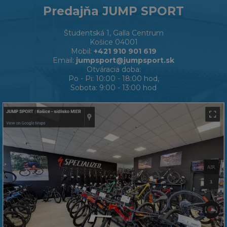
Predajňa JUMP SPORT
Študentská 1, Galla Centrum
Košice 04001
Mobil:
+421 910 901 619
Email:
jumpsport@jumpsport.sk
Otváracia doba:
Po - Pi: 10:00 - 18:00 hod,
Sobota: 9:00 - 13:00 hod