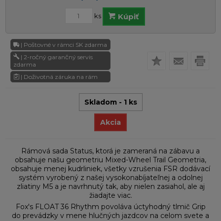
ks
Kúpiť
| Poštovné v rámci SK zdarma
| 2-ročný garančný servis
zdarma
| Doživotná záruka na rám
Skladom - 1 ks
Akcia
Rámová sada Status, ktorá je zameraná na zábavu a
obsahuje našu geometriu Mixed-Wheel Trail Geometria,
obsahuje menej kudrliniek, všetky vzrušenia FSR dodávací
systém vyrobený z našej vysokonabíjateľnej a odolnej
zliatiny M5 a je navrhnutý tak, aby nielen zasiahol, ale aj
žiadajte viac.
Fox's FLOAT 36 Rhythm povoláva úctyhodný tlmič Grip
do prevádzky v mene hlučných jazdcov na celom svete a