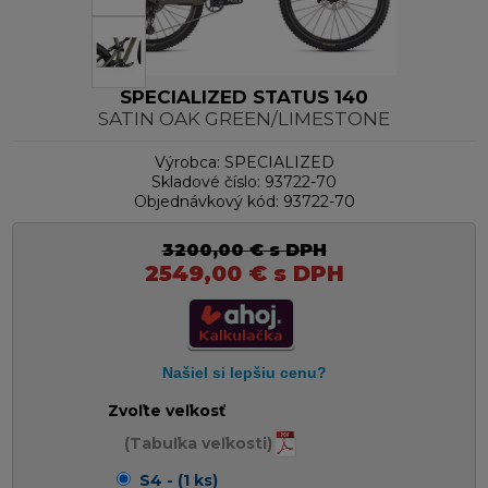
SPECIALIZED STATUS 140
SATIN OAK GREEN/LIMESTONE
Výrobca:
SPECIALIZED
Skladové číslo:
93722-70
Objednávkový kód:
93722-70
3200,00
€
s DPH
2549,00
€
s DPH
Zvoľte veľkosť
(Tabuľka veľkosti)
S4 - (1 ks)