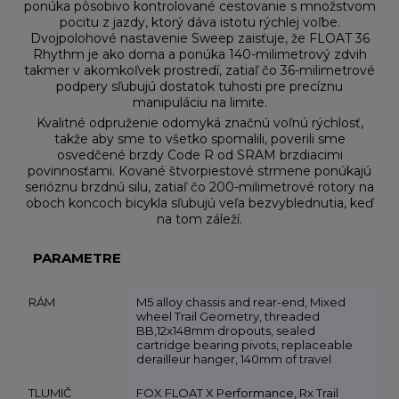
ponúka pôsobivo kontrolované cestovanie s množstvom
pocitu z jazdy, ktorý dáva istotu rýchlej voľbe.
Dvojpolohové nastavenie Sweep zaisťuje, že FLOAT 36
Rhythm je ako doma a ponúka 140-milimetrový zdvih
takmer v akomkoľvek prostredí, zatiaľ čo 36-milimetrové
podpery sľubujú dostatok tuhosti pre precíznu
manipuláciu na limite.
Kvalitné odpruženie odomyká značnú voľnú rýchlosť,
takže aby sme to všetko spomalili, poverili sme
osvedčené brzdy Code R od SRAM brzdiacimi
povinnosťami. Kované štvorpiestové strmene ponúkajú
serióznu brzdnú silu, zatiaľ čo 200-milimetrové rotory na
oboch koncoch bicykla sľubujú veľa bezvyblednutia, keď
na tom záleží.
PARAMETRE
RÁM
M5 alloy chassis and rear-end, Mixed
wheel Trail Geometry, threaded
BB,12x148mm dropouts, sealed
cartridge bearing pivots, replaceable
derailleur hanger, 140mm of travel
TLUMIČ
FOX FLOAT X Performance, Rx Trail