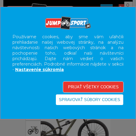
0
ÚVOD
BICYKLE
HORSKÉ BICYKLE CELOODPRUŽENÉ
Používame cookies, aby sme vám uľahčili
prehliadanie našej webovej stránky, na analýzu
TRAIL
návštevnosti našich webových stránok a na
pochopenie toho, odkiaľ naši návštevníci
UŽÍVATEĽSKÝ PANEL
prichádzajú. Dajte nám vedieť o vašich
preferenciách. Podrobné informácie nájdete v sekcii
KATEGÓRIE
-
Nastavenie súkromia
HLAVNÉ MENU
VÝPREDAJ - VŠETKO
-20%