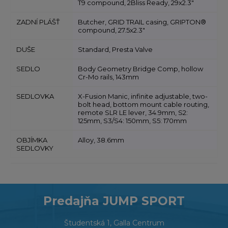
T9 compound, 2Bliss Ready, 29x2.3"
ZADNÍ PLÁŠŤ
Butcher, GRID TRAIL casing, GRIPTON®
compound, 27.5x2.3"
DUŠE
Standard, Presta Valve
SEDLO
Body Geometry Bridge Comp, hollow
Cr-Mo rails, 143mm
SEDLOVKA
X-Fusion Manic, infinite adjustable, two-
bolt head, bottom mount cable routing,
remote SLR LE lever, 34.9mm, S2:
125mm, S3/S4: 150mm, S5: 170mm
OBJÍMKA
Alloy, 38.6mm
SEDLOVKY
Predajňa JUMP SPORT
Študentská 1, Galla Centrum