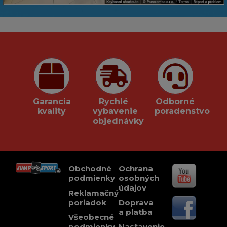
Garancia
Rychlé
Odborné
kvality
vybavenie
poradenstvo
objednávky
Obchodné
Ochrana
podmienky
osobných
údajov
Reklamačný
poriadok
Doprava
a platba
Všeobecné
podmienky
Nastavenie