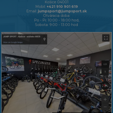
Košice 04001
Mobil:
+421 910 901 619
Email:
jumpsport@jumpsport.sk
Otváracia doba:
Po - Pi: 10:00 - 18:00 hod,
Sobota: 9:00 - 13:00 hod