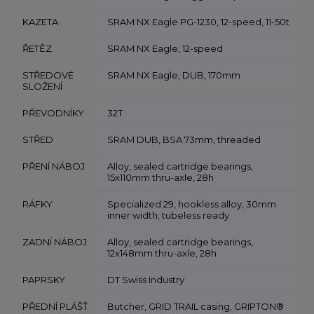
KAZETA
SRAM NX Eagle PG-1230, 12-speed, 11-50t
ŘETĚZ
SRAM NX Eagle, 12-speed
STŘEDOVÉ
SRAM NX Eagle, DUB, 170mm
SLOŽENÍ
PŘEVODNÍKY
32T
STŘED
SRAM DUB, BSA 73mm, threaded
PŘENÍ NÁBOJ
Alloy, sealed cartridge bearings,
15x110mm thru-axle, 28h
RÁFKY
Specialized 29, hookless alloy, 30mm
inner width, tubeless ready
ZADNÍ NÁBOJ
Alloy, sealed cartridge bearings,
12x148mm thru-axle, 28h
PAPRSKY
DT Swiss Industry
PŘEDNÍ PLÁŠŤ
Butcher, GRID TRAIL casing, GRIPTON®