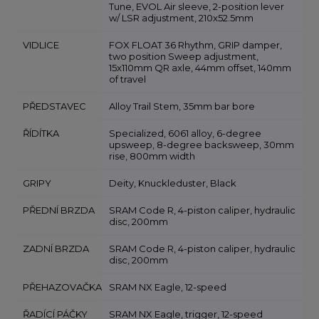
Tune, EVOL Air sleeve, 2-position lever
w/ LSR adjustment, 210x52.5mm
VIDLICE
FOX FLOAT 36 Rhythm, GRIP damper,
two position Sweep adjustment,
15x110mm QR axle, 44mm offset, 140mm
of travel
PŘEDSTAVEC
Alloy Trail Stem, 35mm bar bore
ŘÍDÍTKA
Specialized, 6061 alloy, 6-degree
upsweep, 8-degree backsweep, 30mm
rise, 800mm width
GRIPY
Deity, Knuckleduster, Black
PŘEDNÍ BRZDA
SRAM Code R, 4-piston caliper, hydraulic
disc, 200mm
ZADNÍ BRZDA
SRAM Code R, 4-piston caliper, hydraulic
disc, 200mm
PŘEHAZOVAČKA
SRAM NX Eagle, 12-speed
ŘADÍCÍ PÁČKY
SRAM NX Eagle, trigger, 12-speed