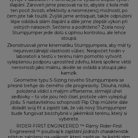
šlapání. Zároveň jsme pracovali na to, abyste z kola měli
ten pocit živosti, efektivity a neomezencj možností, po
čem jste tak toužili. Zvýšili jsme antisquat, takže odpružení
lépe odolává silám šlapání a dále jsme zlepšili výkon při
ostrých nárazech. Sečteno a podtrženo? Zcela nový
Stumpjumper jede dolů s úplnou kontrolou, ale lehce
stoupá.
Zkonstruovali jsme kinematiku Stumpjumpera, aby měl ty
nejuniverzálnější vlastnosti vůbec. Nespočet hodin v
laboratoři a testů v terénu nám pomohlo vytvořit
vylepšenou podporu uprostřed zdvihu, která spolkne větší
nerovnosti jako malinu, skvěle se ovládá a stoupá jako
kamzík.
Geometrie typu S-Sizing nového Stumpjumpera se
přesně trefuje do černého cíle progresivity. Dlouhá, nízká,
položená vildicí s malým offseteme, strmější úhel
sedlovky – to vše jsou řeči čísel, protože vám vylepšují
jízdu. S nastavitelnou schopností Flip Chip můžete dále
doladit svůj fit a zajistit tak, že váš nový Stumpjumper
bude fungovat bezchybně v jakémkoli terénu, který si
vyberete.
RIDER-FIRST ENGINEERED ™ Rámy Rider-First
Engineered ™ používají k zajištění jízdních charakteristik
přístup založený na velikosti, který zajišťuje, že každý rám