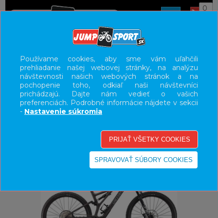
0
ÚVOD
BICYKLE
HORSKÉ BICYKLE CELOODPRUŽENÉ
Používame cookies, aby sme vám uľahčili
prehliadanie našej webovej stránky, na analýzu
TRAIL
návštevnosti našich webových stránok a na
pochopenie toho, odkiaľ naši návštevníci
UŽÍVATEĽSKÝ PANEL
prichádzajú. Dajte nám vedieť o vašich
preferenciách. Podrobné informácie nájdete v sekcii
KATEGÓRIE
-
Nastavenie súkromia
HLAVNÉ MENU
VÝPREDAJ - VŠETKO