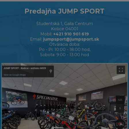
Predajňa JUMP SPORT
Študentská 1, Galla Centrum
Košice 04001
Mobil:
+421 910 901 619
Email:
jumpsport@jumpsport.sk
Otváracia doba:
Po - Pi: 10:00 - 18:00 hod,
Sobota: 9:00 - 13:00 hod