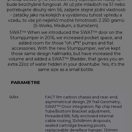
bude bezchybně fungovat. Ať už jste mlaďoch na S1 nebo
potřebujete dlouhý rám S6, zažijete stejné jízdní vlastnosti
- zatáčky jako na kolejích a vyváženou tuhost vpředu a
vzadu, to vše při nejlehčí možné hmotnosti: 2 250 gramů
(S-Works, Medium, s tlumičem).
SWAT™ When we introduced the SWAT™ door on the
Stumpjumper in 2016, we increased pocket space, and
added room for those "oh s**t" pumps and flat
accessories. With the new Stumpjumper, we've kept
those same design hallmarks, but have increased the
volume and added a SWAT™ Bladder, that gives you an
extra 22oz of water hidden in your downtube. Yes, it's the
same size as a small bottle.
PARAMETRE
RÁM
FACT 11m carbon chassis and rear-end,
asymmetrical design, 29 Trail Geometry,
SWAT™ Door integration, flip chip Head
Tube/Bottom Bracket adjustment,
threaded BB, fully enclosed internal
cable routing, 12x148mm dropouts,
sealed cartridge bearing pivots,
replaceable derailleur hanger, 130mm