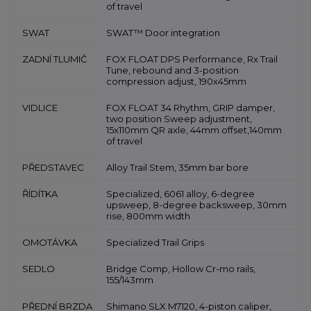
of travel
SWAT
SWAT™ Door integration
ZADNÍ TLUMIČ
FOX FLOAT DPS Performance, Rx Trail
Tune, rebound and 3-position
compression adjust, 190x45mm
VIDLICE
FOX FLOAT 34 Rhythm, GRIP damper,
two position Sweep adjustment,
15x110mm QR axle, 44mm offset,140mm
of travel
PŘEDSTAVEC
Alloy Trail Stem, 35mm bar bore
ŘÍDÍTKA
Specialized, 6061 alloy, 6-degree
upsweep, 8-degree backsweep, 30mm
rise, 800mm width
OMOTÁVKA
Specialized Trail Grips
SEDLO
Bridge Comp, Hollow Cr-mo rails,
155/143mm
PŘEDNÍ BRZDA
Shimano SLX M7120, 4-piston caliper,