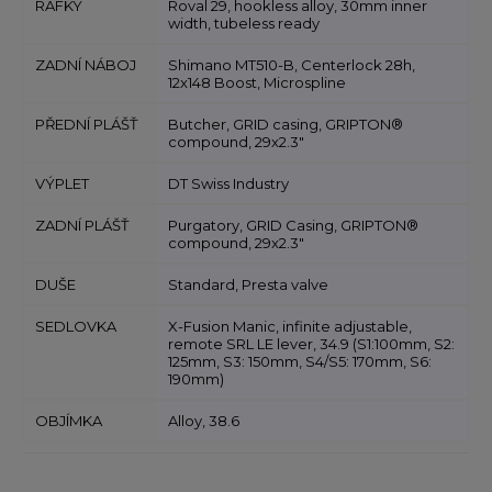
RÁFKY
Roval 29, hookless alloy, 30mm inner
width, tubeless ready
ZADNÍ NÁBOJ
Shimano MT510-B, Centerlock 28h,
12x148 Boost, Microspline
PŘEDNÍ PLÁŠŤ
Butcher, GRID casing, GRIPTON®
compound, 29x2.3"
VÝPLET
DT Swiss Industry
ZADNÍ PLÁŠŤ
Purgatory, GRID Casing, GRIPTON®
compound, 29x2.3"
DUŠE
Standard, Presta valve
SEDLOVKA
X-Fusion Manic, infinite adjustable,
remote SRL LE lever, 34.9 (S1:100mm, S2:
125mm, S3: 150mm, S4/S5: 170mm, S6:
190mm)
OBJÍMKA
Alloy, 38.6