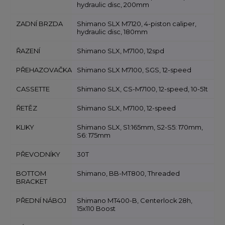
hydraulic disc, 200mm
ZADNÍ BRZDA
Shimano SLX M7120, 4-piston caliper,
hydraulic disc, 180mm
ŘAZENÍ
Shimano SLX, M7100, 12spd
PŘEHAZOVAČKA
Shimano SLX M7100, SGS, 12-speed
CASSETTE
Shimano SLX, CS-M7100, 12-speed, 10-51t
ŘETĚZ
Shimano SLX, M7100, 12-speed
KLIKY
Shimano SLX, S1:165mm, S2-S5: 170mm,
S6: 175mm
PŘEVODNÍKY
30T
BOTTOM
Shimano, BB-MT800, Threaded
BRACKET
PŘEDNÍ NÁBOJ
Shimano MT400-B, Centerlock 28h,
15x110 Boost