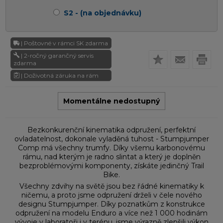
S2 - (na objednávku)
| Poštovné v rámci SK zdarma
| 2-ročný garančný servis
zdarma
| Doživotná záruka na rám
Momentálne nedostupný
Bezkonkurenční kinematika odpružení, perfektní
ovladatelnost, dokonale vyladěná tuhost - Stumpjumper
Comp má všechny trumfy. Díky všemu karbonovému
rámu, nad kterým je radno slintat a který je doplněn
bezproblémovými komponenty, získáte jedinčný Trail
Bike.
Všechny zdvihy na světě jsou bez řádné kinematiky k
ničemu, a proto jsme odpružení drželi v čele nového
designu Stumpjumper. Díky poznatkům z konstrukce
odpružení na modelu Enduro a více než 1 000 hodinám
vývoje v laboratoři i v terénu, jsme výrazně zlepšili výkon