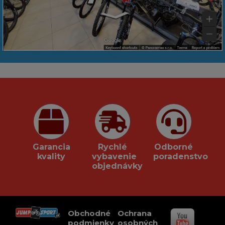
Garancia
Rychlé
Odborné
kvality
vybavenie
poradenstvo
objednávky
Obchodné
Ochrana
podmienky
osobných