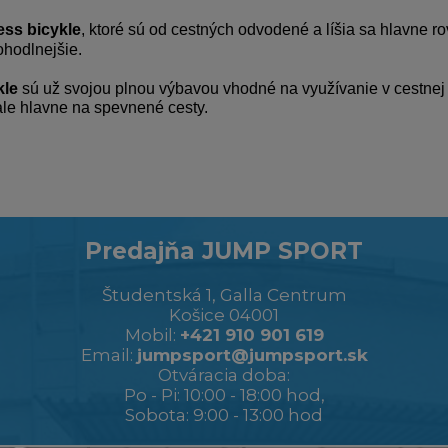
ess bicykle
, ktoré sú od cestných odvodené a líšia sa hlavne ro
hodlnejšie.
kle
sú už svojou plnou výbavou vhodné na využívanie v cestnej
ale hlavne na spevnené cesty.
Predajňa JUMP SPORT
Študentská 1, Galla Centrum
Košice 04001
Mobil:
+421 910 901 619
Email:
jumpsport@jumpsport.sk
Otváracia doba:
Po - Pi: 10:00 - 18:00 hod,
Sobota: 9:00 - 13:00 hod