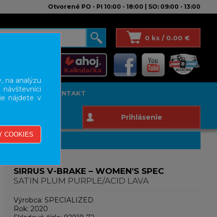
Otvorené PO - PI 10:00 - 18:00 | SO: 09:00 - 13:00
0 ks / 0.00 €
, na analýzu
 návštevníci
T STUDIO
KONTAKT
ie nájdete v
Prihlásenie
SIRRUS V-BRAKE – WOMEN'S SPEC
SATIN PLUM PURPLE/ACID LAVA
Výrobca:
SPECIALIZED
Rok:
2020