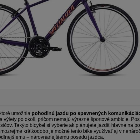
 ktoré umožnia
pohodlnú jazdu po spevnených komunikáciách
a výlety po okolí, pričom nemajú výrazné športové ambície. Po
sičov. Takýto bicykel si vyberte ak plánujete jazdiť hlavne na 
mozrejme krátkodobo je možné tento bike využívať aj v nenáro
dlnejšiemu – narovnanejšiemu posedu jazdca.