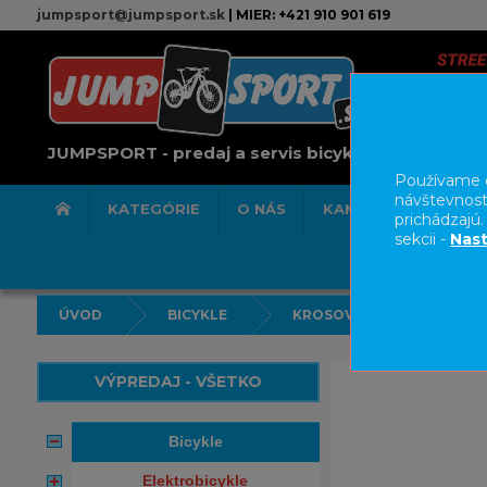
jumpsport@jumpsport.sk
| MIER: +421 910 901 619
JUMPSPORT - predaj a servis bicyklov
Používame c
návštevnost
KATEGÓRIE
O NÁS
KAMENNÁ PREDAJN
prichádzajú
sekcii -
Nast
ÚVOD
BICYKLE
KROSOVÉ/ TREKINGOVÉ/ FI
VÝPREDAJ - VŠETKO
bicykle
elektrobicykle