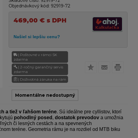
Skladové číslo:
92919-72
Objednávkový kód:
92919-72
469,00
€
s DPH
| Poštovné v rámci SK
zdarma
| 2-ročný garančný servis
zdarma
| Doživotná záruka na rám
Momentálne nedostupný
 a tiež v ľahšom teréne
. Sú ideálne pre cyllistov, ktorí
skytujú
pohodlný posed
,
dostatok prevodov
a umožnia
poľných či lesných cestách a na spevnených
čnom teréne. Geometria rámu je na rozdiel od MTB biku