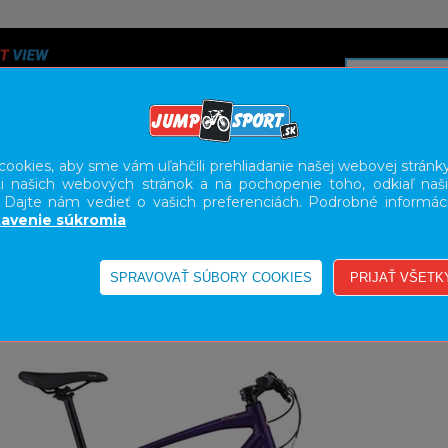
ookies, aby sme vám uľahčili prehliadanie našej webovej stránky
i našich webových stránok a na pochopenie toho, odkiaľ naši
A
SERVIS
SLUŽBY
KARIÉRA
BODY GEOMETRY FI
. Dajte nám vedieť o vašich preferenciách. Podrobné informác
avenie súkromia
TNES BICYKLE