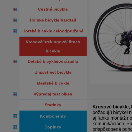
cestné bicykle
horské bicykle hardtail
horské bicykle celoodpružené
krosové/ trekingové/ fitnes
bicykle
detské bicykle/odrážadla
bmx/street bicykle
mestské bicykle
výpredaj test bikes
starinky
Krosové bicykle
,
požadujú bicykel n
komponenty
aj ľahkú montáž no
komunikáciách. Sa
doplnky
prispôsobená poho