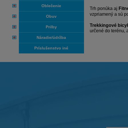
oblečenie
Trh ponúka aj
Fitn
vzpriamený a sú po
obuv
Trekkingové bicy
prilby
určené do terénu, 
náradie/údržba
príslušenstvo iné