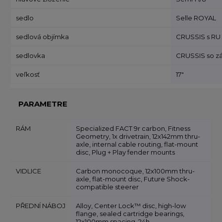
sedlo
Selle ROYAL
sedlová objímka
CRUSSIS s RU A
sedlovka
CRUSSIS so z
veľkosť
17"
PARAMETRE
RÁM
Specialized FACT 9r carbon, Fitness
Geometry, 1x drivetrain, 12x142mm thru-
axle, internal cable routing, flat-mount
disc, Plug + Play fender mounts
VIDLICE
Carbon monocoque, 12x100mm thru-
axle, flat-mount disc, Future Shock-
compatible steerer
PŘEDNÍ NÁBOJ
Alloy, Center Lock™ disc, high-low
flange, sealed cartridge bearings,
12x100mm spacing, 24h