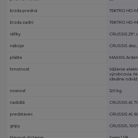
brzda predná
TEKTRO HD-M28
brzda zadní
TEKTRO HD-M28
ráfiky
CRUSSIS 29", d
náboje
CRUSSIS disc,
plášte
MAXXIS Ardent
hmotnosť
Váženie elekt
výrobcovia. Ni
ideálne odváži
nosnosť
120 kg
riadidlá
CRUSSIS Al, 
predstavec
CRUSSIS Al, 
gripy
CRUSSIS, 100%
hlavové zloženie
Semi 1 1/8