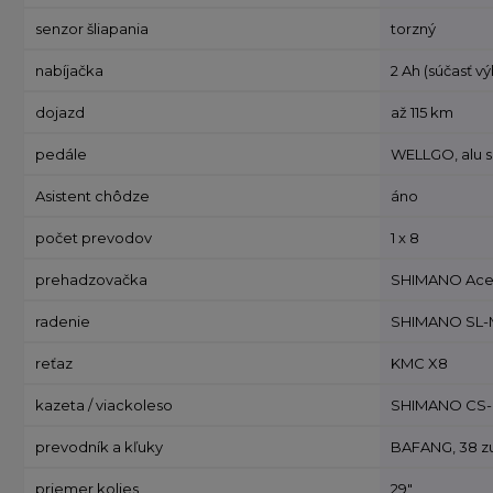
senzor šliapania
torzný
nabíjačka
2 Ah (súčasť v
dojazd
až 115 km
pedále
WELLGO, alu s
Asistent chôdze
áno
počet prevodov
1 x 8
prehadzovačka
SHIMANO Acera
radenie
SHIMANO SL-M3
reťaz
KMC X8
kazeta / viackoleso
SHIMANO CS-HG3
prevodník a kľuky
BAFANG, 38 z
priemer kolies
29"