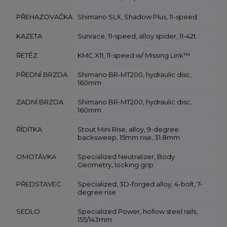
PŘEHAZOVAČKA
Shimano SLX, Shadow Plus, 11-speed
KAZETA
Sunrace, 11-speed, alloy spider, 11-42t
ŘETĚZ
KMC X11, 11-speed w/ Missing Link™
PŘEDNÍ BRZDA
Shimano BR-MT200, hydraulic disc,
160mm
ZADNÍ BRZDA
Shimano BR-MT200, hydraulic disc,
160mm
ŘÍDÍTKA
Stout Mini Rise, alloy, 9-degree
backsweep, 15mm rise, 31.8mm
OMOTÁVKA
Specialized Neutralizer, Body
Geometry, locking grip
PŘEDSTAVEC
Specialized, 3D-forged alloy, 4-bolt, 7-
degree rise
SEDLO
Specialized Power, hollow steel rails,
155/143mm