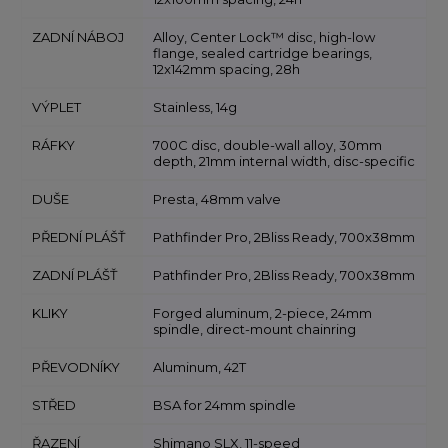
ZADNÍ NÁBOJ
Alloy, Center Lock™ disc, high-low
flange, sealed cartridge bearings,
12x142mm spacing, 28h
VÝPLET
Stainless, 14g
RÁFKY
700C disc, double-wall alloy, 30mm
depth, 21mm internal width, disc-specific
DUŠE
Presta, 48mm valve
PŘEDNÍ PLÁŠŤ
Pathfinder Pro, 2Bliss Ready, 700x38mm
ZADNÍ PLÁŠŤ
Pathfinder Pro, 2Bliss Ready, 700x38mm
KLIKY
Forged aluminum, 2-piece, 24mm
spindle, direct-mount chainring
PŘEVODNÍKY
Aluminum, 42T
STŘED
BSA for 24mm spindle
ŘAZENÍ
Shimano SLX, 11-speed