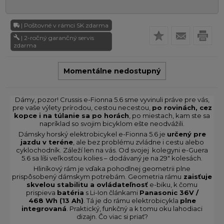
| Poštovné v rámci SK zdarma
| 2-ročný garančný servis
zdarma
Momentálne nedostupný
Dámy, pozor! Crussis e-Fionna 5.6 sme vyvinuli práve pre vás,
pre vaše výlety prírodou, cestou necestou,
po rovinách, cez
kopce i na túlanie sa po horách
, po miestach, kam ste sa
napríklad so svojim bicyklom ešte neodvážili.
Dámsky horský elektrobicykel e-Fionna 5.6 je
určený pre
jazdu v teréne
, ale bez problému zvládne i cestu alebo
cyklochodník. Záleží len na vás. Od svojej kolegyni e-Guera
5.6 sa líši veľkosťou kolies – dodávaný je na 29" kolesách.
Hliníkový rám je vďaka pohodlnej geometrii plne
prispôsobený dámskym potrebám. Geometria rámu
zaisťuje
skvelou stabilitu a ovládateľnosť
e-biku, k čomu
prispieva
batéria
s Li-Ion článkami
Panasonic 36V /
468 Wh (13 Ah)
. Tá je do rámu elektrobicykla
plne
integrovaná
. Praktický, funkčný a k tomu oku lahodiaci
dizajn. Čo viac si priať?