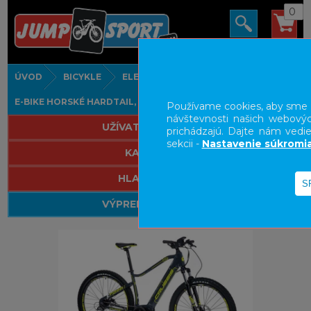
0
ÚVOD
BICYKLE
ELEKTROBICYKLE
E-BIKE HORSKÉ HARDTAIL, PEVNÉ
Používame cookies, aby sme vá
návštevnosti našich webovýc
UŽÍVATEĽSKÝ PANEL
prichádzajú. Dajte nám vedie
sekcii -
Nastavenie súkromi
KATEGÓRIE
HLAVNÉ MENU
VÝPREDAJ - VŠETKO