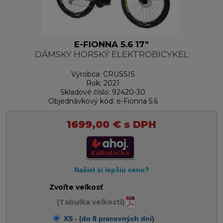
E-FIONNA 5.6 17"
DÁMSKY HORSKÝ ELEKTROBICYKEL
Výrobca:
CRUSSIS
Rok:
2021
Skladové číslo:
92420-30
Objednávkový kód:
e-Fionna 5.6
1699,00
€
s DPH
Zvoľte veľkosť
(Tabuľka veľkosti)
XS - (do 8 pracovných dní)