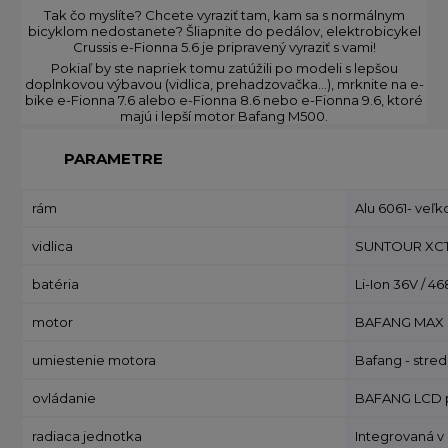
Tak čo myslíte? Chcete vyraziť tam, kam sa s normálnym
bicyklom nedostanete? Šliapnite do pedálov, elektrobicykel
Crussis e-Fionna 5.6 je pripravený vyraziť s vami!
Pokiaľ by ste napriek tomu zatúžili po modeli s lepšou
doplnkovou výbavou (vidlica, prehadzovačka…), mrknite na e-
bike e-Fionna 7.6 alebo e-Fionna 8.6 nebo e-Fionna 9.6, ktoré
majú i lepší motor Bafang M500.
PARAMETRE
rám
Alu 6061- veľko
vidlica
SUNTOUR XCT30
batéria
Li-Ion 36V / 46
motor
BAFANG MAX d
umiestenie motora
Bafang - stre
ovládanie
BAFANG LCD pan
radiaca jednotka
Integrovaná v