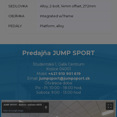
SEDLOVKA
Alloy, 2-bolt, 14mm offset, 27.2mm
OBJÍMKA
Integrated w/ frame
PEDÁLY
Platform, alloy
Predajňa JUMP SPORT
Študentská 1, Galla Centrum
Košice 04001
Mobil:
+421 910 901 619
Email:
jumpsport@jumpsport.sk
Otváracia doba:
Po - Pi: 10:00 - 18:00 hod,
Sobota: 9:00 - 13:00 hod