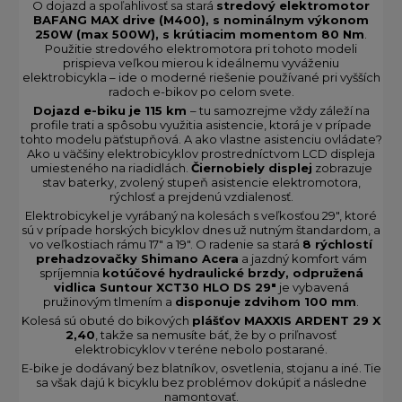
O dojazd a spoľahlivosť sa stará
stredový elektromotor
BAFANG MAX drive (M400), s nominálnym výkonom
250W (max 500W), s krútiacim momentom 80 Nm
.
Použitie stredového elektromotora pri tohoto modeli
prispieva veľkou mierou k ideálnemu vyváženiu
elektrobicykla – ide o moderné riešenie používané pri vyšších
radoch e-bikov po celom svete.
Dojazd e-biku je 115 km
– tu samozrejme vždy záleží na
profile trati a spôsobu využitia asistencie, ktorá je v prípade
tohto modelu päťstupňová. A ako vlastne asistenciu ovládate?
Ako u väčšiny elektrobicyklov prostredníctvom LCD displeja
umiesteného na riadidlách.
Čiernobiely displej
zobrazuje
stav baterky, zvolený stupeň asistencie elektromotora,
rýchlosť a prejdenú vzdialenosť.
Elektrobicykel je vyrábaný na kolesách s veľkosťou 29", ktoré
sú v prípade horských bicyklov dnes už nutným štandardom, a
vo veľkostiach rámu 17" a 19". O radenie sa stará
8 rýchlostí
prehadzovačky Shimano Acera
a jazdný komfort vám
spríjemnia
kotúčové hydraulické brzdy, odpružená
vidlica Suntour XCT30 HLO DS 29"
je vybavená
pružinovým tlmením a
disponuje zdvihom 100 mm
.
Kolesá sú obuté do bikových
plášťov MAXXIS ARDENT 29 X
2,40
, takže sa nemusíte báť, že by o priľnavosť
elektrobicyklov v teréne nebolo postarané.
E-bike je dodávaný bez blatníkov, osvetlenia, stojanu a iné. Tie
sa však dajú k bicyklu bez problémov dokúpiť a následne
namontovať.