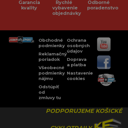
Garancia
Rychlé
Odborné
kvality
vybavenie
poradenstvo
objednávky
Obchodné
Ochrana
podmienky
osobných
údajov
Reklamačný
poriadok
Doprava
a platba
Všeobecné
podmienky
Nastavenie
nájmu
cookies
Odstúpiť
od
zmluvy tu
PODPORUJEME KOŠICKÉ
CYKLOTRAILY