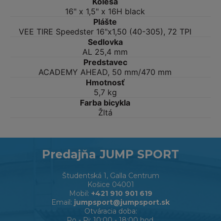
Kolesá
16" x 1,5" x 16H black
Plášte
VEE TIRE Speedster 16"x1,50 (40-305), 72 TPI
Sedlovka
AL 25,4 mm
Predstavec
ACADEMY AHEAD, 50 mm/470 mm
Hmotnosť
5,7 kg
Farba bicykla
Žltá
Predajňa JUMP SPORT
Študentská 1, Galla Centrum
Košice 04001
Mobil:
+421 910 901 619
Email:
jumpsport@jumpsport.sk
Otváracia doba:
Po - Pi: 10:00 - 18:00 hod,