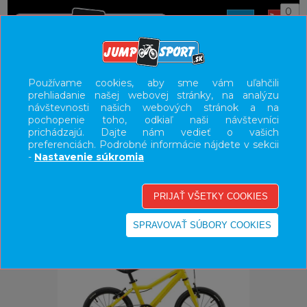
0
ÚVOD
BICYKLE
DETSKÉ BICYKLE/ODRÁŽADLA
Používame cookies, aby sme vám uľahčili
prehliadanie našej webovej stránky, na analýzu
16"
návštevnosti našich webových stránok a na
pochopenie toho, odkiaľ naši návštevníci
UŽÍVATEĽSKÝ PANEL
prichádzajú. Dajte nám vedieť o vašich
preferenciách. Podrobné informácie nájdete v sekcii
KATEGÓRIE
-
Nastavenie súkromia
HLAVNÉ MENU
VÝPREDAJ - VŠETKO