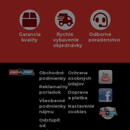
Garancia
Rychlé
Odborné
kvality
vybavenie
poradenstvo
objednávky
Obchodné
Ochrana
podmienky
osobných
údajov
Reklamačný
poriadok
Doprava
a platba
Všeobecné
podmienky
Nastavenie
nájmu
cookies
Odstúpiť
od