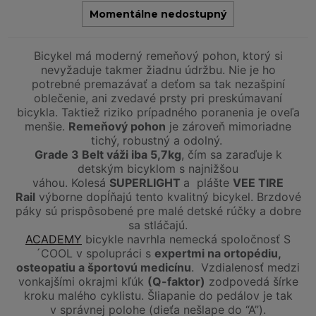
Momentálne nedostupný
Bicykel má moderný remeňový pohon, ktorý si
nevyžaduje takmer žiadnu údržbu. Nie je ho
potrebné premazávať a deťom sa tak nezašpiní
oblečenie, ani zvedavé prsty pri preskúmavaní
bicykla. Taktiež riziko prípadného poranenia je oveľa
menšie.
Remeňový pohon
je zároveň mimoriadne
tichý, robustný a odolný.
Grade 3 Belt váži iba 5,7kg
, čím sa zaraďuje k
detským bicyklom s najnižšou
váhou. Kolesá
SUPERLIGHT
a plášte
VEE TIRE
Rail
výborne dopĺňajú tento kvalitný bicykel. Brzdové
páky sú prispôsobené pre malé detské rúčky a dobre
sa stláčajú.
ACADEMY
bicykle navrhla nemecká spoločnosť S
´COOL v spolupráci s
expertmi na ortopédiu,
osteopatiu a športovú medicínu
. Vzdialenosť medzi
vonkajšími okrajmi kľúk
(Q-faktor)
zodpovedá šírke
kroku malého cyklistu. Šliapanie do pedálov je tak
v správnej polohe (dieťa nešlape do “A”).