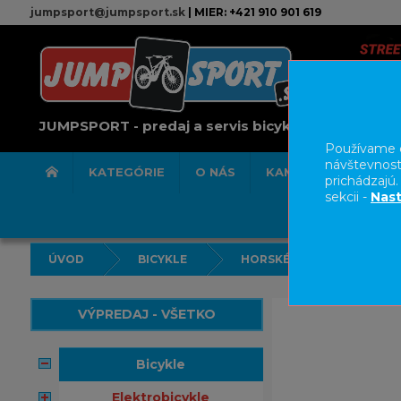
jumpsport@jumpsport.sk
| MIER: +421 910 901 619
JUMPSPORT - predaj a servis bicyklov
Používame c
návštevnost
KATEGÓRIE
O NÁS
KAMENNÁ PREDAJN
prichádzajú
sekcii -
Nast
ÚVOD
BICYKLE
HORSKÉ BICYKLE HARDTAI
VÝPREDAJ - VŠETKO
bicykle
elektrobicykle