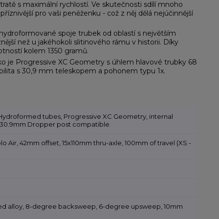
ratě s maximální rychlostí. Ve skutečnosti sdílí mnoho
říznivější pro vaši peněženku - což z něj dělá nejúčinnější
 hydroformované spoje trubek od oblastí s největším
í než u jakéhokoli slitinového rámu v historii. Díky
motností kolem 1350 gramů.
ako je Progressive XC Geometry s úhlem hlavové trubky 68
ibilita s 30,9 mm teleskopem a pohonem typu 1x.
 Hydroformed tubes, Progressive XC Geometry, internal
, 30.9mm Dropper post compatible
 Air, 42mm offset, 15x110mm thru-axle, 100mm of travel (XS -
utted alloy, 8-degree backsweep, 6-degree upsweep, 10mm