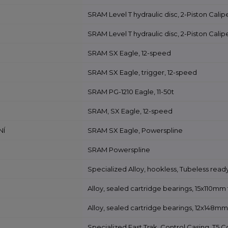
SRAM Level T hydraulic disc, 2-Piston Calip
SRAM Level T hydraulic disc, 2-Piston Calip
SRAM SX Eagle, 12-speed
SRAM SX Eagle, trigger, 12-speed
SRAM PG-1210 Eagle, 11-50t
SRAM, SX Eagle, 12-speed
NÍ
SRAM SX Eagle, Powerspline
SRAM Powerspline
Specialized Alloy, hookless, Tubeless read
Alloy, sealed cartridge bearings, 15x110mm 
Alloy, sealed cartridge bearings, 12x148mm
Specialized Fast Trak, Control Casing, T5