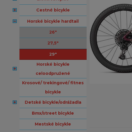
cestné bicykle
horské bicykle hardtail
26"
27,5"
29"
horské bicykle
celoodpružené
krosové/ trekingové/ fitnes
bicykle
detské bicykle/odrážadla
bmx/street bicykle
mestské bicykle