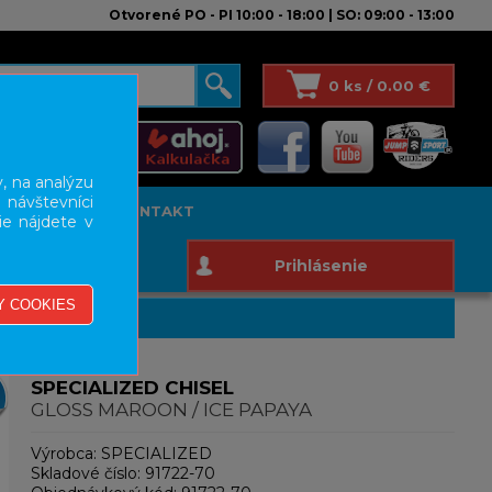
Otvorené PO - PI 10:00 - 18:00 | SO: 09:00 - 13:00
0 ks / 0.00 €
, na analýzu
 návštevníci
T STUDIO
KONTAKT
ie nájdete v
Prihlásenie
SPECIALIZED CHISEL
GLOSS MAROON / ICE PAPAYA
Výrobca:
SPECIALIZED
Skladové číslo:
91722-70