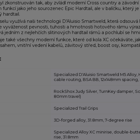
yl zkonstruován tak, aby zvládl moderní Cross country a závodní t
unkcí jako jeho sourozenec Epic Hardtail, ale v balíčku, který je p
ý hardtail.
selu využívá naši technologii D'Aluisio Smartweld, která odsouvá
vyváženost pevnosti, tuhosti a hmotnosti hotového rámu výraznějš
á jedním z nejlehčích slitinových hardtail rámů a pochlubí se h
je také všechny moderní funkce, které od kola XC očekáváte, j
sahem, vnitřní vedení kabelů, závitový střed, boost osy, kompat
E
Specialized D'Aluisio Smartweld M5 Alloy,
cable routing, BSA BB, 12x148mm spacing
RockShox Judy Silver, TurnKey damper, Solo
80mm travel)
Specialized Trail Grips
3D-forged alloy, 31.8mm, 7-degree rise
Specialized Alloy XC minirise, double-b
rise, 31.8mm