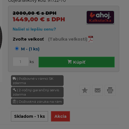
Objednávkový kód:
91722-70
2000,00
€
s DPH
1449,00
€
s DPH
Zvoľte veľkosť
(Tabuľka veľkosti)
M - (1 ks)
ks
Kúpiť
| Poštovné v rámci SK
zdarma
| 2-ročný garančný servis
zdarma
| Doživotná záruka na rám
Skladom - 1 ks
Akcia