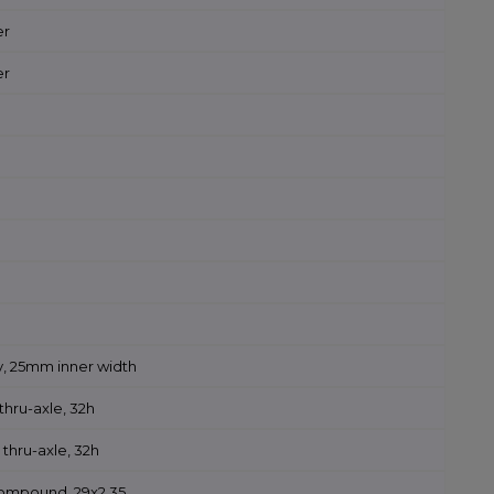
er
er
y, 25mm inner width
thru-axle, 32h
 thru-axle, 32h
 Compound, 29x2.35