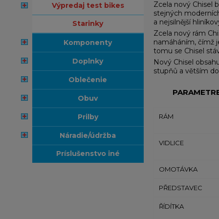
Zcela nový Chisel b
výpredaj test bikes
stejných moderních f
a nejsilnější hliníkov
starinky
Zcela nový rám Chi
namáháním, čímž je 
komponenty
tomu se Chisel stáv
doplnky
Nový Chisel obsahu
stupňů a větším do
oblečenie
PARAMETR
obuv
prilby
RÁM
náradie/údržba
VIDLICE
príslušenstvo iné
OMOTÁVKA
PŘEDSTAVEC
ŘÍDÍTKA