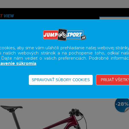
ookies, aby sme vám uľahčili prehliadanie našej webovej stránky
i našich webových stránok a na pochopenie toho, odkiaľ naši
A
SERVIS
SLUŽBY
KARIÉRA
BODY GEOMETRY FI
. Dajte nám vedieť o vašich preferenciách. Podrobné informác
avenie súkromia
L
29"
-28%