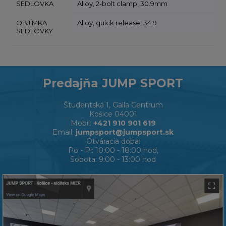
SEDLOVKA
Alloy, 2-bolt clamp, 30.9mm
OBJÍMKA
Alloy, quick release, 34.9
SEDLOVKY
Predajňa JUMP SPORT
Študentská 1, Galla Centrum
Košice 04001
Mobil:
+421 910 901 619
Email:
jumpsport@jumpsport.sk
Otváracia doba:
Po - Pi: 10:00 - 18:00 hod,
Sobota: 9:00 - 13:00 hod