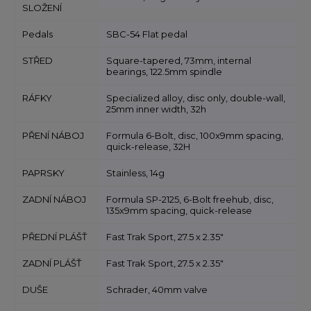
SLOŽENÍ
Pedals
SBC-54 Flat pedal
STŘED
Square-tapered, 73mm, internal
bearings, 122.5mm spindle
RÁFKY
Specialized alloy, disc only, double-wall,
25mm inner width, 32h
PŘENÍ NÁBOJ
Formula 6-Bolt, disc, 100x9mm spacing,
quick-release, 32H
PAPRSKY
Stainless, 14g
ZADNÍ NÁBOJ
Formula SP-2125, 6-Bolt freehub, disc,
135x9mm spacing, quick-release
PŘEDNÍ PLÁŠŤ
Fast Trak Sport, 27.5 x 2.35"
ZADNÍ PLÁŠŤ
Fast Trak Sport, 27.5 x 2.35"
DUŠE
Schrader, 40mm valve