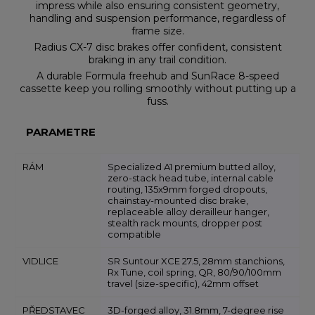
impress while also ensuring consistent geometry,
handling and suspension performance, regardless of
frame size.
Radius CX-7 disc brakes offer confident, consistent
braking in any trail condition.
A durable Formula freehub and SunRace 8-speed
cassette keep you rolling smoothly without putting up a
fuss.
PARAMETRE
RÁM
Specialized A1 premium butted alloy,
zero-stack head tube, internal cable
routing, 135x9mm forged dropouts,
chainstay-mounted disc brake,
replaceable alloy derailleur hanger,
stealth rack mounts, dropper post
compatible
VIDLICE
SR Suntour XCE 27.5, 28mm stanchions,
Rx Tune, coil spring, QR, 80/90/100mm
travel (size-specific), 42mm offset
PŘEDSTAVEC
3D-forged alloy, 31.8mm, 7-degree rise