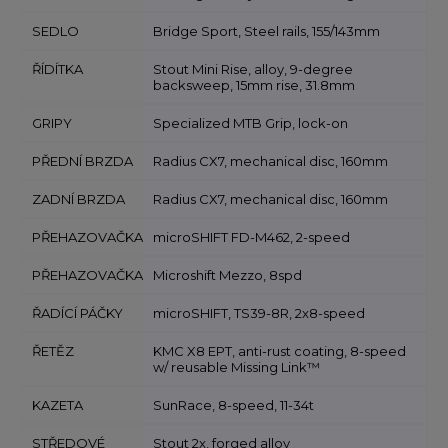
SEDLO
Bridge Sport, Steel rails, 155/143mm
ŘÍDÍTKA
Stout Mini Rise, alloy, 9-degree
backsweep, 15mm rise, 31.8mm
GRIPY
Specialized MTB Grip, lock-on
PŘEDNÍ BRZDA
Radius CX7, mechanical disc, 160mm
ZADNÍ BRZDA
Radius CX7, mechanical disc, 160mm
PŘEHAZOVAČKA
microSHIFT FD-M462, 2-speed
PŘEHAZOVAČKA
Microshift Mezzo, 8spd
ŘADÍCÍ PÁČKY
microSHIFT, TS39-8R, 2x8-speed
ŘETĚZ
KMC X8 EPT, anti-rust coating, 8-speed
w/ reusable Missing Link™
KAZETA
SunRace, 8-speed, 11-34t
STŘEDOVÉ
Stout 2x, forged alloy