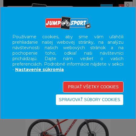
0
ÚVOD
BICYKLE
HORSKÉ BICYKLE HARDTAIL
Používame cookies, aby sme vám uľahčili
prehliadanie našej webovej stránky, na analýzu
27,5"
návštevnosti našich webových stránok a na
pochopenie toho, odkiaľ naši návštevníci
UŽÍVATEĽSKÝ PANEL
prichádzajú. Dajte nám vedieť o vašich
preferenciách. Podrobné informácie nájdete v sekcii
KATEGÓRIE
-
Nastavenie súkromia
HLAVNÉ MENU
VÝPREDAJ - VŠETKO
-26%