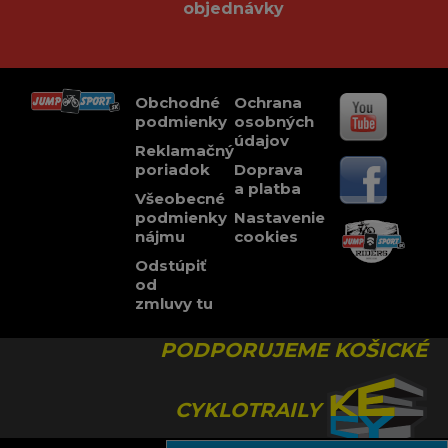
objednávky
Obchodné
Ochrana
podmienky
osobných
údajov
Reklamačný
poriadok
Doprava
a platba
Všeobecné
podmienky
Nastavenie
nájmu
cookies
Odstúpiť
od
zmluvy tu
PODPORUJEME KOŠICKÉ
CYKLOTRAILY