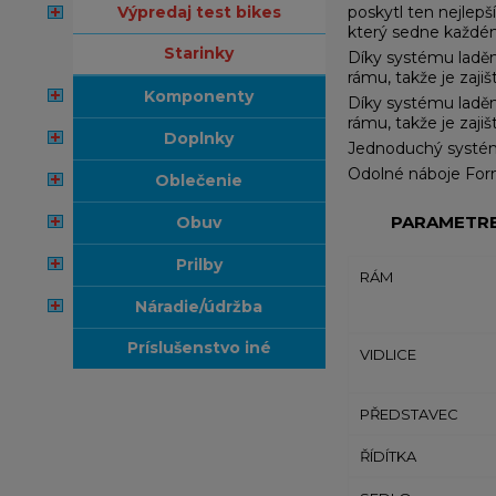
výpredaj test bikes
poskytl ten nejlepš
který sedne každému
starinky
Díky systému ladění
rámu, takže je zaji
komponenty
Díky systému ladění
rámu, takže je zaji
doplnky
Jednoduchý systém ř
Odolné náboje Formu
oblečenie
PARAMETR
obuv
prilby
RÁM
náradie/údržba
príslušenstvo iné
VIDLICE
PŘEDSTAVEC
ŘÍDÍTKA