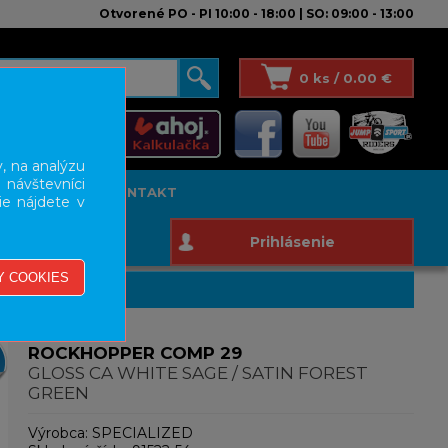
Otvorené PO - PI 10:00 - 18:00 | SO: 09:00 - 13:00
0 ks / 0.00 €
, na analýzu
 návštevníci
T STUDIO
KONTAKT
ie nájdete v
Prihlásenie
ROCKHOPPER COMP 29
GLOSS CA WHITE SAGE / SATIN FOREST
GREEN
Výrobca:
SPECIALIZED