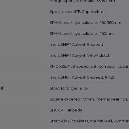
Bridge Sport, Steel rails, 155/143mm
Specialized MTB Grip, lock-on
SRAM Level, hydraulic disc, 180/160mm
SRAM Level, hydraulic disc, 160mm
microSHIFT Advent, 9-speed
microSHIFT Advent, 1x9 w/ clutch
KMC X9EPT, 9-speed, anti-corrosion coatin
microSHIFT Advent, 9-speed, 11-42t
NÍ
Stout 1x, forged alloy
Square-tapered, 73mm, internal bearings,
SBC-54 Flat pedal
Stout Alloy, hookless, double-wall, 25mm i