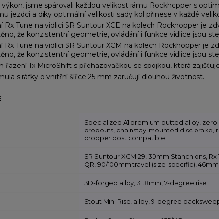
í výkon, jsme spárovali každou velikost rámu Rockhopper s optim
 jezdci a díky optimální velikosti sady kol přinese v každé veliko
 Rx Tune na vidlici SR Suntour XCE na kolech Rockhopper je zdvih v
štěno, že konzistentní geometrie, ovládání i funkce vidlice jsou s
 Rx Tune na vidlici SR Suntour XCM na kolech Rockhopper je zdvih v
štěno, že konzistentní geometrie, ovládání i funkce vidlice jsou s
azení 1x MicroShift s přehazovačkou se spojkou, která zajišťuje
la s ráfky o vnitřní šířce 25 mm zaručují dlouhou životnost.
E
Specialized A1 premium butted alloy, zero
dropouts, chainstay-mounted disc brake, re
dropper post compatible
SR Suntour XCM 29, 30mm Stanchions, Rx Tu
QR, 90/100mm travel (size-specific), 46mm 
3D-forged alloy, 31.8mm, 7-degree rise
Stout Mini Rise, alloy, 9-degree backswee