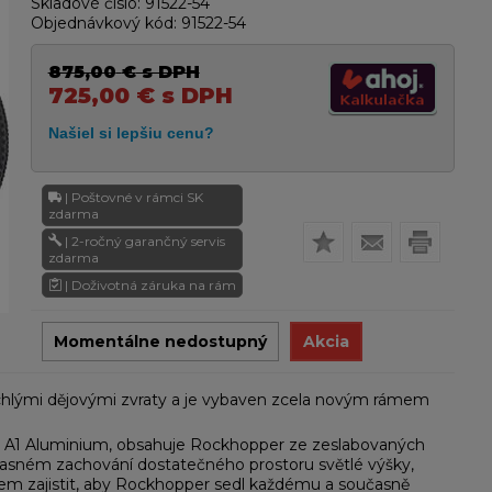
Skladové číslo:
91522-54
Objednávkový kód:
91522-54
875,00
€
s DPH
725,00
€
s DPH
| Poštovné v rámci SK
zdarma
| 2-ročný garančný servis
zdarma
| Doživotná záruka na rám
Momentálne nedostupný
Akcia
ychlými dějovými zvraty a je vybaven zcela novým rámem
m A1 Aluminium, obsahuje Rockhopper ze zeslabovaných
učasném zachování dostatečného prostoru světlé výšky,
ílem zajistit, aby Rockhopper sedl každému a současně