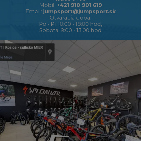
Mobil:
+421 910 901 619
Email:
jumpsport@jumpsport.sk
Otváracia doba:
Po - Pi: 10:00 - 18:00 hod,
Sobota: 9:00 - 13:00 hod