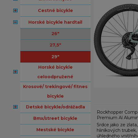
cestné bicykle
horské bicykle hardtail
26"
27,5"
29"
horské bicykle
celoodpružené
krosové/ trekingové/ fitnes
bicykle
detské bicykle/odrážadla
Rockhopper Comp, l
Premium Al Alumini
bmx/street bicykle
Srdce jako ze zla
mestské bicykle
hliníkových trubek
úhledného vnitřníh