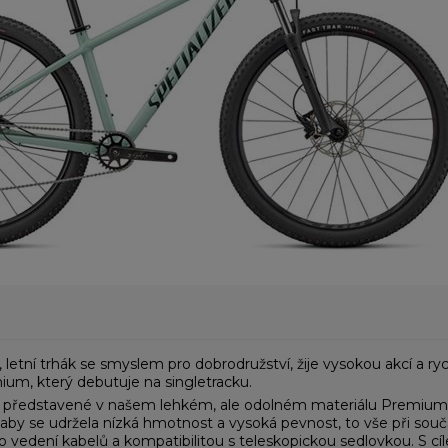
etní trhák se smyslem pro dobrodružství, žije vysokou akcí a r
um, který debutuje na singletracku.
ta, představené v našem lehkém, ale odolném materiálu Premiu
, aby se udržela nízká hmotnost a vysoká pevnost, to vše při so
o vedení kabelů a kompatibilitou s teleskopickou sedlovkou. S c