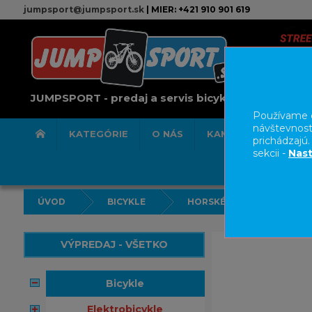
jumpsport@jumpsport.sk
| MIER: +421 910 901 619
JUMPSPORT - predaj a servis bicyklov
Používame c
návštevnost
KATEGÓRIE
O NÁS
KAMENNÁ PREDAJN
prichádzajú
sekcii -
Nast
ÚVOD
BICYKLE
HORSKÉ BICYKLE HARDTAI
VÝPREDAJ - VŠETKO
bicykle
elektrobicykle