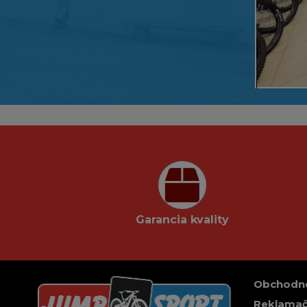
Garancia kvality
Obchodn
Reklamač