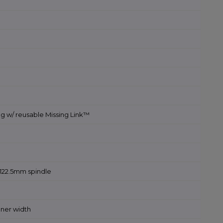
g w/ reusable Missing Link™
 122.5mm spindle
nner width