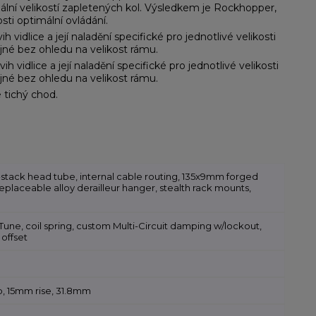
ální velikostí zapletených kol. Výsledkem je Rockhopper,
sti optimální ovládání.
idlice a její naladění specifické pro jednotlivé velikosti
tejné bez ohledu na velikost rámu.
idlice a její naladění specifické pro jednotlivé velikosti
tejné bez ohledu na velikost rámu.
 tichý chod.
-stack head tube, internal cable routing, 135x9mm forged
placeable alloy derailleur hanger, stealth rack mounts,
ne, coil spring, custom Multi-Circuit damping w/lockout,
offset
p, 15mm rise, 31.8mm