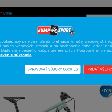
ookies, aby sme vám uľahčili prehliadanie našej webovej stránky
i našich webových stránok a na pochopenie toho, odkiaľ naši
A
SERVIS
SLUŽBY
KARIÉRA
BODY GEOMETRY FI
. Dajte nám vedieť o vašich preferenciách. Podrobné informác
avenie súkromia
L
29"
-17%