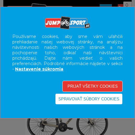
0
ÚVOD
BICYKLE
CESTNÉ BICYKLE
CESTA
Používame cookies, aby sme vám uľahčili
prehliadanie našej webovej stránky, na analýzu
UŽÍVATEĽSKÝ PANEL
návštevnosti našich webových stránok a na
pochopenie toho, odkiaľ naši návštevníci
KATEGÓRIE
prichádzajú. Dajte nám vedieť o vašich
preferenciách. Podrobné informácie nájdete v sekcii
HLAVNÉ MENU
-
Nastavenie súkromia
VÝPREDAJ - VŠETKO
-28%