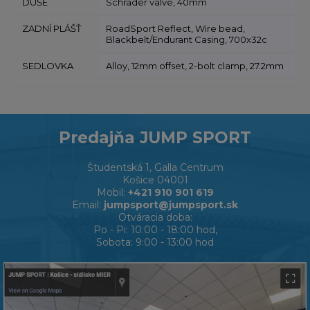
DUŠE
Schrader valve, 40mm
ZADNÍ PLÁŠŤ
RoadSport Reflect, Wire bead,
Blackbelt/Endurant Casing, 700x32c
SEDLOVKA
Alloy, 12mm offset, 2-bolt clamp, 27.2mm
Predajňa JUMP SPORT
Študentská 1, Galla Centrum
Košice 04001
Mobil:
+421 910 901 619
Email:
jumpsport@jumpsport.sk
Otváracia doba:
Po - Pi: 10:00 - 18:00 hod,
Sobota: 9:00 - 13:00 hod