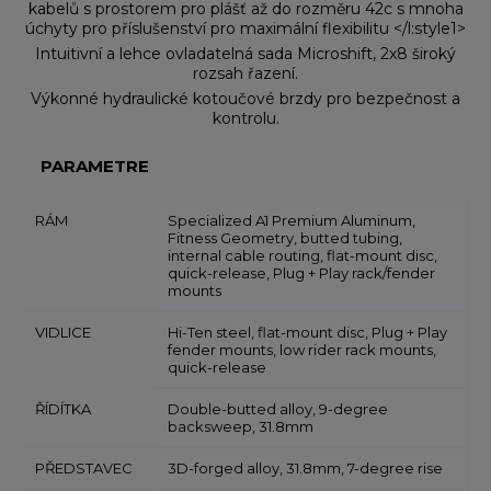
kabelů s prostorem pro plášť až do rozměru 42c s mnoha
úchyty pro příslušenství pro maximální flexibilitu </l:style1>
Intuitivní a lehce ovladatelná sada Microshift, 2x8 široký
rozsah řazení.
Výkonné hydraulické kotoučové brzdy pro bezpečnost a
kontrolu.
PARAMETRE
RÁM
Specialized A1 Premium Aluminum,
Fitness Geometry, butted tubing,
internal cable routing, flat-mount disc,
quick-release, Plug + Play rack/fender
mounts
VIDLICE
Hi-Ten steel, flat-mount disc, Plug + Play
fender mounts, low rider rack mounts,
quick-release
ŘÍDÍTKA
Double-butted alloy, 9-degree
backsweep, 31.8mm
PŘEDSTAVEC
3D-forged alloy, 31.8mm, 7-degree rise