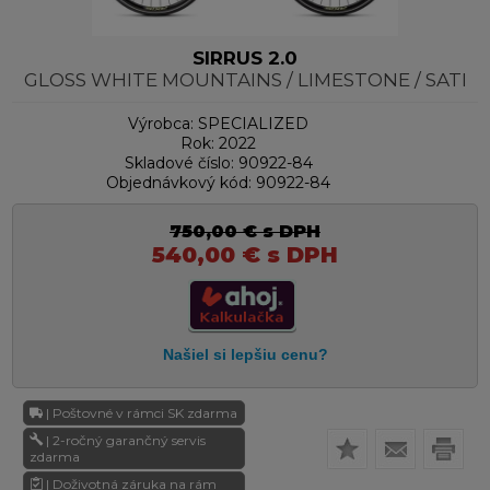
SIRRUS 2.0
GLOSS WHITE MOUNTAINS / LIMESTONE / SATI
Výrobca:
SPECIALIZED
Rok:
2022
Skladové číslo:
90922-84
Objednávkový kód:
90922-84
750,00
€
s DPH
540,00
€
s DPH
| Poštovné v rámci SK zdarma
| 2-ročný garančný servis
zdarma
| Doživotná záruka na rám