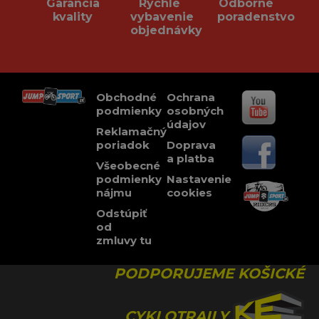
Garancia
Rychlé
Odborné
kvality
vybavenie
poradenstvo
objednávky
Obchodné
Ochrana
podmienky
osobných
údajov
Reklamačný
poriadok
Doprava
a platba
Všeobecné
podmienky
Nastavenie
nájmu
cookies
Odstúpiť
od
zmluvy tu
PODPORUJEME KOŠICKÉ
CYKLOTRAILY