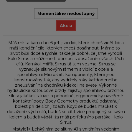
Momentálne nedostupný
Akcia
Máš místa kam chceš jet, jsou lidi, které chceš vidět lidi a
máš kondiční cíle, kterých chceš dosáhnout. Máme to -
život běží docela rychle, takže je dobré, že jsme vyrobili
kolo Sirrus a můžeme ti pomoci s dosažením všech těch
cílů. Kamkoli míříš, Sirrus tě tam vezme. Sirrus se
vyznačuje slitinovým rámem s vidlicí z ocele a
spolehlivými Microshift komponenty, které jsou
konstruovány tak, aby vydržely roky každodenního
zneužívání na chodníku kdekoli na světě. Výkonné
hydraulické kotoučové brzdy zajišťují spolehlivou brzdnou
sílu v jakékoli situaci a pohodlné, ergonomicky navržené
kontaktní body Body Geometry produktů odstraňují
bolest při delších jízdách. Když se budeš mačkat k
dosažení svých cílů, budeš se cítit více propojený se svým
kolem a budeš vědět, ža máš perfektního parťáka - kolo
Sirrus.
<l:style1> Lehký rám ze slitiny A1 s vnitřním vedením