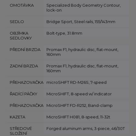
OMOTÁVKA
Specialized Body Geometry Contour,
lock-on
SEDLO
Bridge Sport, Steel rails, 155/143mm
OBJÍMKA
Bolt-type, 31.8mm
SEDLOVKY
PŘEDNÍ BRZDA
Promax F1, hydraulic disc, flat-mount,
160mm
ZADNÍ BRZDA
Promax F1, hydraulic disc, flat-mount,
160mm
PŘEHAZOVAČKA
microSHIFT RD-M26S, 7-speed
ŘADÍCÍ PÁČKY
MicroSHIFT, 8-speed w/ indicator
PŘEHAZOVAČKA
MicroSHIFT FD-R252, Band-clamp
KAZETA
MicroSHIFT H081, 8-speed, 11-32t
STŘEDOVÉ
Forged aluminum arms, 3-piece, 46/30T
SLOŽENÍ