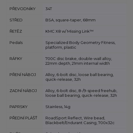
PŘEVODNÍKY
34T
STŘED
BSA, square-taper, 68mm
ŘETĚZ
KMC X8 w/ Missing Link™
Pedals
Specialized Body Geometry Fitness,
platform, plastic
RÁFKY
700C disc brake, double-wall alloy,
22mm depth, 21mm internal width
PŘENÍ NÁBOJ
Alloy, 6-bolt disc, loose ball bearing,
quick-release, 32h
ZADNÍ NÁBOJ
Alloy, 6-bolt disc, 8-/9-speed freehub,
loose ball bearing, quick-release, 32h
PAPRSKY
Stainless, 14g
PŘEDNÍ PLÁŠŤ
RoadSport Reflect, Wire bead,
Blackbelt/Endurant Casing, 700x32c