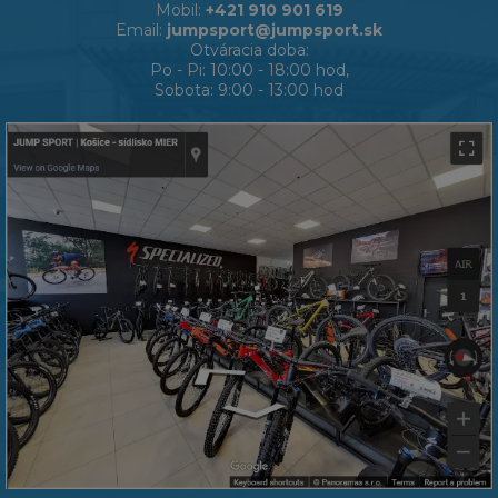
Mobil:
+421 910 901 619
Email:
jumpsport@jumpsport.sk
Otváracia doba:
Po - Pi: 10:00 - 18:00 hod,
Sobota: 9:00 - 13:00 hod