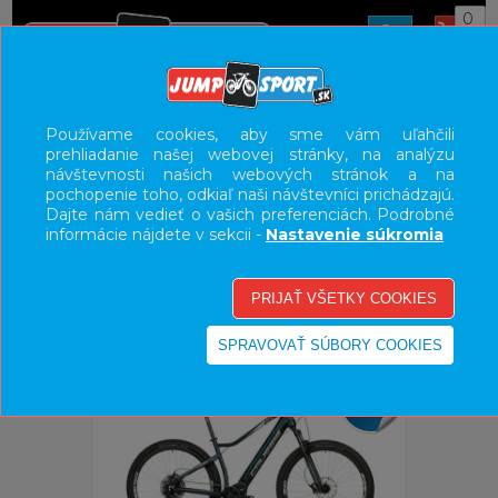
0
ÚVOD
BICYKLE
ELEKTROBICYKLE
Používame cookies, aby sme vám uľahčili
prehliadanie našej webovej stránky, na analýzu
E-BIKE HORSKÉ HARDTAIL, PEVNÉ
návštevnosti našich webových stránok a na
pochopenie toho, odkiaľ naši návštevníci prichádzajú.
UŽÍVATEĽSKÝ PANEL
Dajte nám vedieť o vašich preferenciách. Podrobné
informácie nájdete v sekcii -
Nastavenie súkromia
KATEGÓRIE
HLAVNÉ MENU
VÝPREDAJ - VŠETKO
-24%