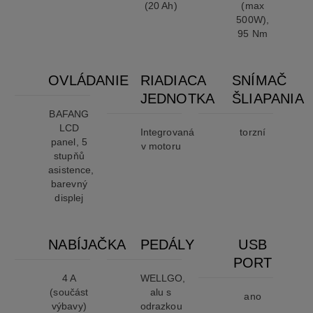
(20 Ah)
(max
500W),
95 Nm
OVLÁDANIE
RIADIACA
SNÍMAČ
JEDNOTKA
ŠLIAPANIA
BAFANG
LCD
Integrovaná
torzní
panel, 5
v motoru
stupňů
asistence,
barevný
displej
NABÍJAČKA
PEDÁLY
USB
PORT
4 A
WELLGO,
(součást
alu s
ano
výbavy)
odrazkou