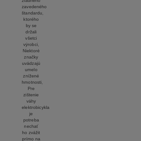
žiadneho
zavedeného
štandardu,
ktorého
by se
držali
všetci
výrobci,
Niektoré
značky
uvádzajú
umelo
znížené
hmotnosti,
Pre
zištenie
váhy
elektrobicykla
je
potreba
nechať
ho zvážit
prímo na