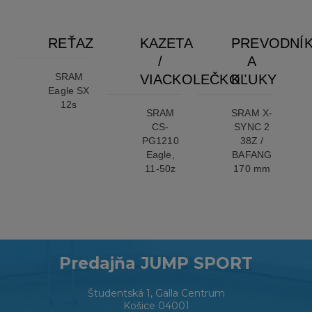
REŤAZ
KAZETA
PREVODNÍ
/
A
SRAM
VIACKOLEČKO
KĽUKY
Eagle SX
12s
SRAM
SRAM X-
CS-
SYNC 2
PG1210
38Z /
Eagle,
BAFANG
11-50z
170 mm
Predajňa JUMP SPORT
Študentská 1, Galla Centrum
Košice 04001