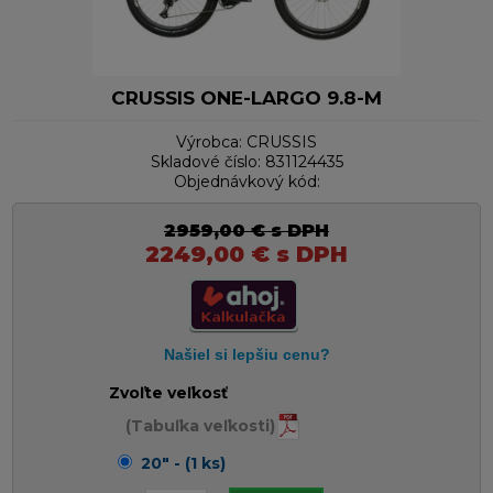
CRUSSIS ONE-LARGO 9.8-M
Výrobca:
CRUSSIS
Skladové číslo:
831124435
Objednávkový kód:
2959,00
€
s DPH
2249,00
€
s DPH
Zvoľte veľkosť
(Tabuľka veľkosti)
20" - (1 ks)