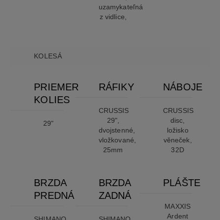
uzamykateľná
z vidlice,
KOLESÁ
PRIEMER
RÁFIKY
NÁBOJE
KOLIES
CRUSSIS
CRUSSIS
29",
disc,
29"
dvojstenné,
ložisko
vložkované,
věneček,
25mm
32D
BRZDA
BRZDA
PLÁŠTE
PREDNÁ
ZADNÁ
MAXXIS
Ardent
SHIMANO
SHIMANO