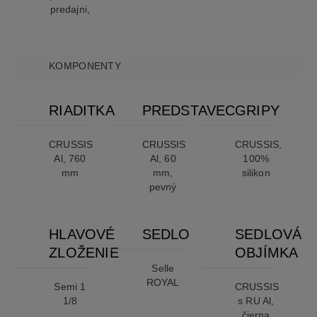
predajni,
KOMPONENTY
RIADITKA
PREDSTAVEC
GRIPY
CRUSSIS
CRUSSIS
CRUSSIS,
Al, 760
Al, 60
100%
mm
mm,
silikon
pevný
HLAVOVÉ
SEDLO
SEDLOVÁ
ZLOŽENIE
OBJÍMKA
Selle
ROYAL
Semi 1
CRUSSIS
1/8
s RU Al,
čierna