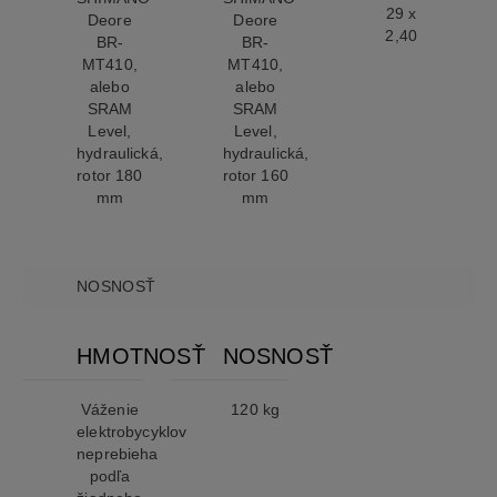
29 x
Deore
Deore
2,40
BR-
BR-
MT410,
MT410,
alebo
alebo
SRAM
SRAM
Level,
Level,
hydraulická,
hydraulická,
rotor 180
rotor 160
mm
mm
NOSNOSŤ
HMOTNOSŤ
NOSNOSŤ
Váženie
120 kg
elektrobycyklov
neprebieha
podľa