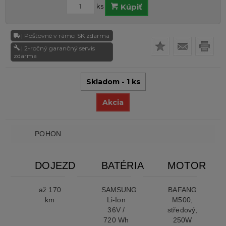
ks
Kúpiť
| Poštovné v rámci SK zdarma
| 2-ročný garančný servis
zdarma
Skladom - 1 ks
Akcia
POHON
DOJEZD
BATÉRIA
MOTOR
až 170
SAMSUNG
BAFANG
km
Li-Ion
M500,
36V /
středový,
720 Wh
250W