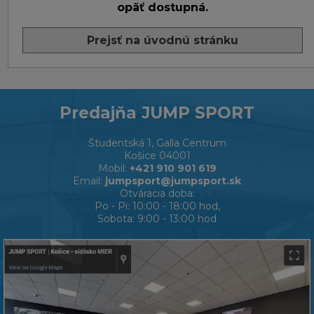
opäť dostupná.
Prejsť na úvodnú stránku
Predajňa JUMP SPORT
Študentská 1, Galla Centrum
Košice 04001
Mobil:
+421 910 901 619
Email:
jumpsport@jumpsport.sk
Otváracia doba:
Po - Pi: 10:00 - 18:00 hod,
Sobota: 9:00 - 13:00 hod