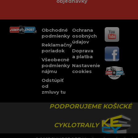
objednávky
Obchodné
Ochrana
podmienky
osobných
údajov
Reklamačný
poriadok
Doprava
a platba
Všeobecné
podmienky
Nastavenie
nájmu
cookies
Odstúpiť
od
zmluvy tu
PODPORUJEME KOŠICKÉ
CYKLOTRAILY