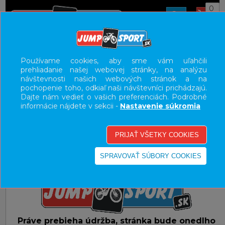
0
E-SHOP
CHYBA - HĽADANÁ STRÁNKA PRESUNUTÁ
Používame cookies, aby sme vám uľahčili
prehliadanie našej webovej stránky, na analýzu
UŽÍVATEĽSKÝ PANEL
návštevnosti našich webových stránok a na
pochopenie toho, odkiaľ naši návštevníci prichádzajú.
KATEGÓRIE
Dajte nám vedieť o vašich preferenciách. Podrobné
informácie nájdete v sekcii -
Nastavenie súkromia
HLAVNÉ MENU
VÝPREDAJ - VŠETKO
Práve prebieha údržba, stránka bude onedlho