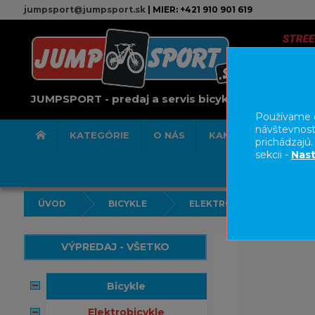
jumpsport@jumpsport.sk
| MIER: +421 910 901 619
JUMPSPORT - predaj a servis bicyklov
Používame c
návštevnost
KATEGÓRIE
O NÁS
KAMENNÁ PREDAJN
prichádzajú
sekcii -
Nast
ÚVOD
BICYKLE
ELEKTROBICYKLE
VÝPREDAJ - VŠETKO
bicykle
elektrobicykle