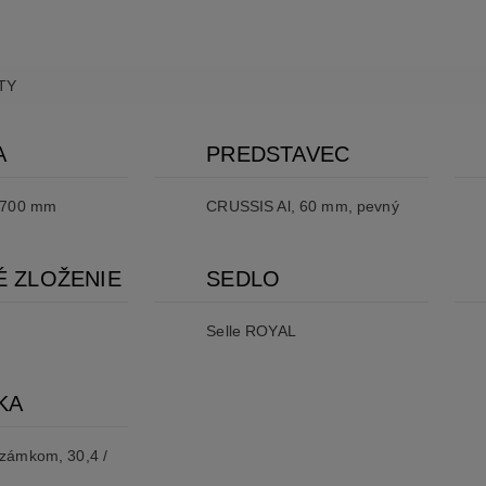
TY
A
PREDSTAVEC
 700 mm
CRUSSIS Al, 60 mm, pevný
É ZLOŽENIE
SEDLO
Selle ROYAL
KA
zámkom, 30,4 /