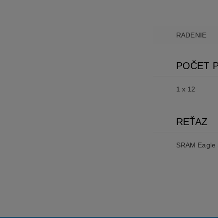
RADENIE
POČET 
1 x 12
REŤAZ
SRAM Eagle 