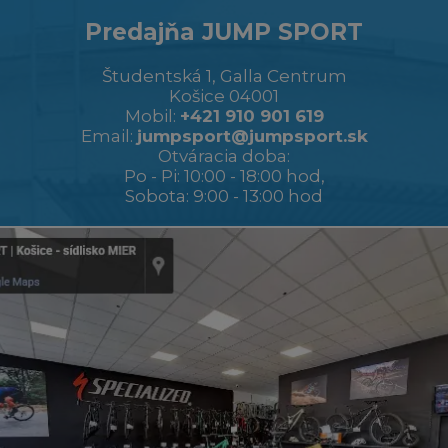
Predajňa JUMP SPORT
Študentská 1, Galla Centrum
Košice 04001
Mobil:
+421 910 901 619
Email:
jumpsport@jumpsport.sk
Otváracia doba:
Po - Pi: 10:00 - 18:00 hod,
Sobota: 9:00 - 13:00 hod