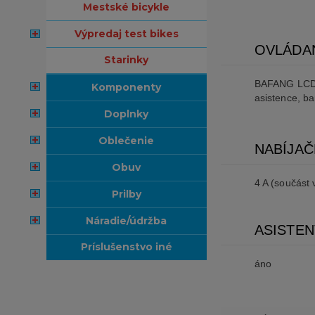
mestské bicykle
výpredaj test bikes
OVLÁDA
starinky
BAFANG LCD 
komponenty
asistence, ba
doplnky
oblečenie
NABÍJAČ
obuv
4 A (součást 
prilby
náradie/údržba
ASISTE
príslušenstvo iné
áno