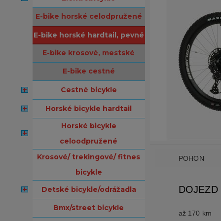
e-bike horské celodpružené
e-bike horské hardtail, pevné
e-bike krosové, mestské
e-bike cestné
cestné bicykle
horské bicykle hardtail
horské bicykle
celoodpružené
krosové/ trekingové/ fitnes
POHON
bicykle
DOJEZD
detské bicykle/odrážadla
bmx/street bicykle
až 170 km