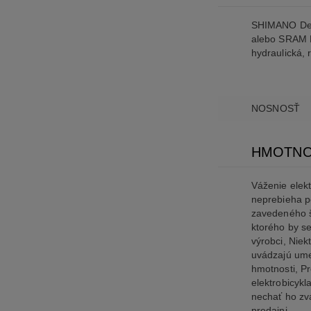
SHIMANO De
alebo SRAM 
hydraulická,
NOSNOSŤ
HMOTN
Váženie elek
neprebieha p
zavedeného 
ktorého by se
výrobci, Niek
uvádzajú ume
hmotnosti, Pr
elektrobicykl
nechať ho zv
predajni,