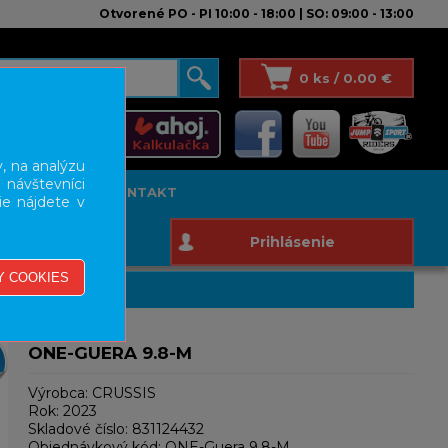
Otvorené PO - PI 10:00 - 18:00 | SO: 09:00 - 13:00
0 ks / 0.00 €
, na analýzu
 návštevníci
T STUDIO
KONTAKT
ie nájdete v
Prihlásenie
ONE-GUERA 9.8-M
Výrobca:
CRUSSIS
Rok:
2023
Skladové číslo:
831124432
Objednávkový kód:
ONE-Guera 9.8-M