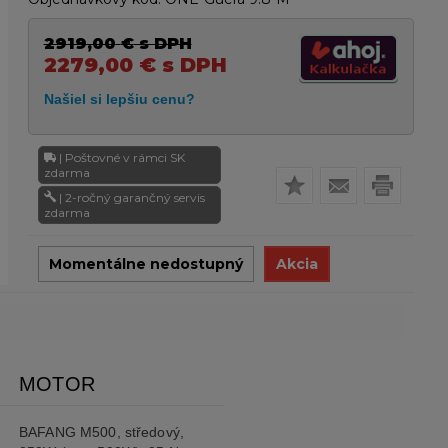
2919,00
€
s DPH
2279,00
€
s DPH
| Poštovné v rámci SK
zdarma
| 2-ročný garančný servis
zdarma
Momentálne nedostupný
Akcia
MOTOR
BAFANG M500, středový,