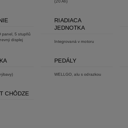
(20 Ah)
NIE
RIADIACA
JEDNOTKA
panel, 5 stupňů
revný displej
Integrovaná v motoru
KA
PEDÁLY
výbavy)
WELLGO, alu s odrazkou
NT CHÔDZE