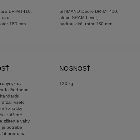
ore BR-MT410,
SHIMANO Deore BR-MT410,
Level,
alebo SRAM Level,
 rotor 180 mm
hydraulická, rotor 160 mm
OSŤ
NOSNOSŤ
trobycyklov
120 kg
odľa žiadneho
štandardu,
 držali všetci
toré značky
lo znížené
e zištenie váhy
a je potreba
ážit prímo na