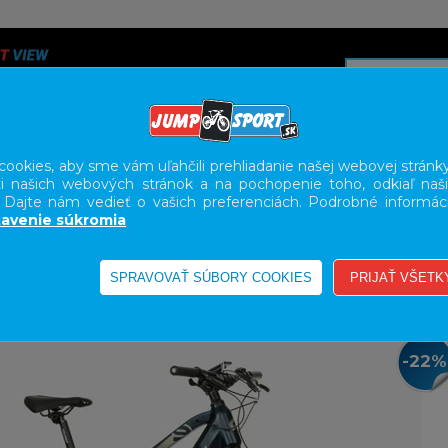
ookies, aby sme vám uľahčili prehliadanie našej webovej stránky
i našich webových stránok a na pochopenie toho, odkiaľ naši
A
SERVIS
SLUŽBY
KARIÉRA
BODY GEOMETRY FI
. Dajte nám vedieť o vašich preferenciách. Podrobné informác
avenie súkromia
E-BIKE HORSKÉ HARDTAIL, PEVNÉ
-22%