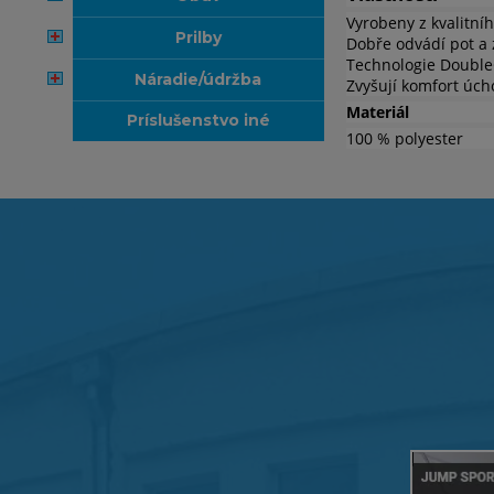
Vyrobeny z kvalitní
prilby
Dobře odvádí pot a 
Technologie Double
náradie/údržba
Zvyšují komfort úch
Materiál
príslušenstvo iné
100 % polyester