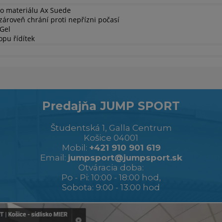
ho materiálu Ax Suede
zároveň chrání proti nepřízni počasí
Gel
opu řídítek
Predajňa JUMP SPORT
Študentská 1, Galla Centrum
Košice 04001
Mobil:
+421 910 901 619
Email:
jumpsport@jumpsport.sk
Otváracia doba:
Po - Pi: 10:00 - 18:00 hod,
Sobota: 9:00 - 13:00 hod