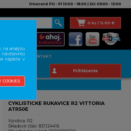
Otvorené PO - PI 10:00 - 18:00 | SO: 09:00 - 13:00
0 ks / 0.00 €
, na analýzu
 návštevníci
T STUDIO
KONTAKT
ie nájdete v
Prihlásenie
CYKLISTICKE RUKAVICE R2 VITTORIA
ATR50E
Výrobca:
R2
Skladové číslo:
831124416