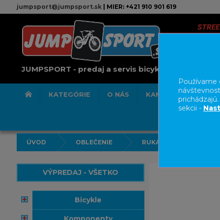
jumpsport@jumpsport.sk
| MIER: +421 910 901 619
JUMPSPORT - predaj a servis bicyklov
Používame c
návštevnost
KATEGÓRIE
O NÁS
KAMENNÁ PREDAJN
prichádzajú
sekcii -
Nast
ÚVOD
OBLEČENIE
RUKAVICE
VÝPREDAJ - VŠETKO
bicykle
komponenty