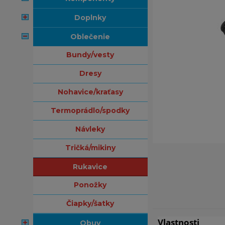
doplnky
oblečenie
bundy/vesty
dresy
nohavice/kraťasy
termoprádlo/spodky
návleky
tričká/mikiny
rukavice
ponožky
čiapky/šatky
Vlastnosti
obuv