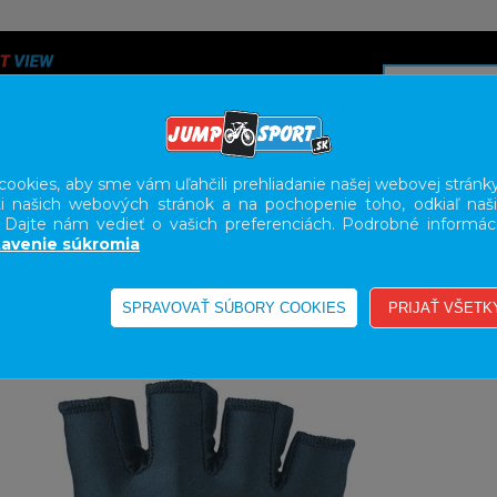
ookies, aby sme vám uľahčili prehliadanie našej webovej stránky
i našich webových stránok a na pochopenie toho, odkiaľ naši
A
SERVIS
SLUŽBY
KARIÉRA
BODY GEOMETRY FI
. Dajte nám vedieť o vašich preferenciách. Podrobné informác
avenie súkromia