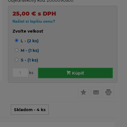
Objednávkový kód:
2000090500
25,00
€
s DPH
Zvoľte veľkosť
L - (2 ks)
M - (1 ks)
S - (1 ks)
ks
Kúpiť
Skladom - 4 ks