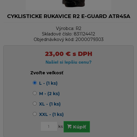
CYKLISTICKE RUKAVICE R2 E-GUARD ATR45A
Výrobca:
R2
Skladové číslo:
831124412
Objednávkový kód:
2000079303
23,00
€
s DPH
Zvoľte veľkosť
L - (1 ks)
M - (2 ks)
XL - (1 ks)
XXL - (1 ks)
ks
Kúpiť