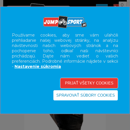
0
ÚVOD
OBLEČENIE
RUKAVICE
Používame cookies, aby sme vám uľahčili
prehliadanie našej webovej stránky, na analýzu
UŽÍVATEĽSKÝ PANEL
návštevnosti našich webových stránok a na
pochopenie toho, odkiaľ naši návštevníci
KATEGÓRIE
prichádzajú. Dajte nám vedieť o vašich
preferenciách. Podrobné informácie nájdete v sekcii
HLAVNÉ MENU
-
Nastavenie súkromia
VÝPREDAJ - VŠETKO