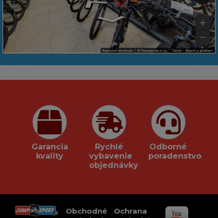
Garancia
Rychlé
Odborné
kvality
vybavenie
poradenstvo
objednávky
Obchodné
Ochrana