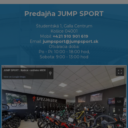
Predajňa JUMP SPORT
Študentská 1, Galla Centrum
Košice 04001
Mobil:
+421 910 901 619
Email:
jumpsport@jumpsport.sk
Otváracia doba:
Po - Pi: 10:00 - 18:00 hod,
Sobota: 9:00 - 13:00 hod