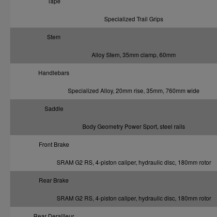
Tape
Specialized Trail Grips
Stem
Alloy Stem, 35mm clamp, 60mm
Handlebars
Specialized Alloy, 20mm rise, 35mm, 760mm wide
Saddle
Body Geometry Power Sport, steel rails
Front Brake
SRAM G2 RS, 4-piston caliper, hydraulic disc, 180mm rotor
Rear Brake
SRAM G2 RS, 4-piston caliper, hydraulic disc, 180mm rotor
Rear Derailleur