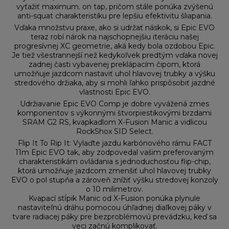
vyťažiť maximum. on tap, pričom stále ponúka zvýšenú
anti-squat charakteristiku pre lepšiu efektivitu šliapania.
Vďaka množstvu praxe, ako si udržať náskok, si Epic EVO
teraz robí nárok na najschopnejšiu iteráciu našej
progresívnej XC geometrie, aká kedy bola ozdobou Epic.
Je tiež všestrannejší než kedykoľvek predtým vďaka novej
zadnej časti vybavenej preklápacím čipom, ktorá
umožňuje jazdcom nastaviť uhol hlavovej trubky a výšku
stredového držiaka, aby si mohli ľahko prispôsobiť jazdné
vlastnosti Epic EVO.
Udržiavanie Epic EVO Comp je dobre vyvážená zmes
komponentov s výkonnými štvorpiestikovými brzdami
SRAM G2 RS, kvapkadlom X-Fusion Manic a vidlicou
RockShox SID Select.
Flip It To Rip It: Vylaďte jazdu karbónového rámu FACT
11m Epic EVO tak, aby zodpovedal vašim preferovaným
charakteristikám ovládania s jednoduchosťou flip-chip,
ktorá umožňuje jazdcom zmenšiť uhol hlavovej trubky
EVO o pol stupňa a zároveň znížiť výšku stredovej konzoly
o 10 milimetrov.
Kvapací stĺpik Manic od X-Fusion ponúka plynule
nastaviteľnú dráhu pomocou úhľadnej diaľkovej páky v
tvare radiacej páky pre bezproblémovú prevádzku, keď sa
veci začnú komplikovať.