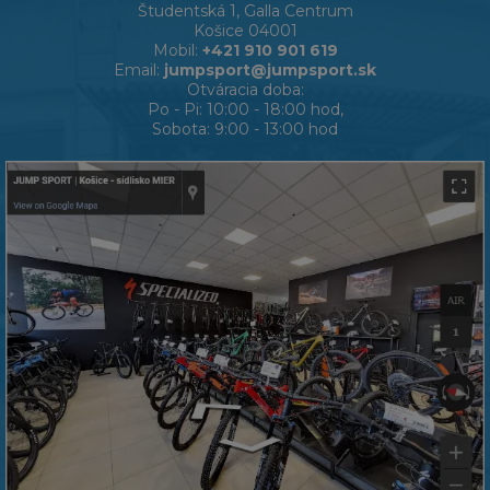
Študentská 1, Galla Centrum
Košice 04001
Mobil:
+421 910 901 619
Email:
jumpsport@jumpsport.sk
Otváracia doba:
Po - Pi: 10:00 - 18:00 hod,
Sobota: 9:00 - 13:00 hod