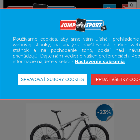
0
ÚVOD
BICYKLE
HORSKÉ BICYKLE CELOODPRUŽENÉ
Používame cookies, aby sme vám uľahčili prehliadanie
webovej stránky, na analýzu návštevnosti našich we
XC
stránok a na pochopenie toho, odkiaľ naši návšte
prichádzajú. Dajte nám vedieť o vašich preferenciách. Po
UŽÍVATEĽSKÝ PANEL
informácie nájdete v sekcii -
Nastavenie súkromia
KATEGÓRIE
HLAVNÉ MENU
VÝPREDAJ - VŠETKO
-23%