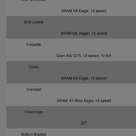
SRAM GX Eagle, 12-speed
Shift Levers
SRAM GX, trigger, 12-speed
Cassette
Sram XG-1275, 12-speed, 10-52t
Chain
SRAM NX Eagle, 12-speed
Crankset
SRAM, X1 Alloy Eagle, 12-speed
Chainrings
32T
Bottom Bracket