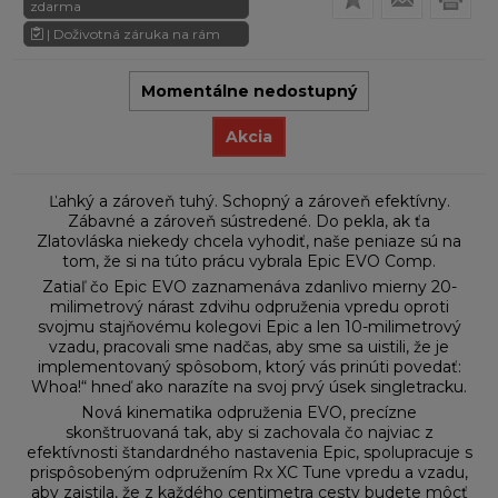
zdarma
| Doživotná záruka na rám
Momentálne nedostupný
Akcia
Ľahký a zároveň tuhý. Schopný a zároveň efektívny.
Zábavné a zároveň sústredené. Do pekla, ak ťa
Zlatovláska niekedy chcela vyhodiť, naše peniaze sú na
tom, že si na túto prácu vybrala Epic EVO Comp.
Zatiaľ čo Epic EVO zaznamenáva zdanlivo mierny 20-
milimetrový nárast zdvihu odpruženia vpredu oproti
svojmu stajňovému kolegovi Epic a len 10-milimetrový
vzadu, pracovali sme nadčas, aby sme sa uistili, že je
implementovaný spôsobom, ktorý vás prinúti povedať:
Whoa!“ hneď ako narazíte na svoj prvý úsek singletracku.
Nová kinematika odpruženia EVO, precízne
skonštruovaná tak, aby si zachovala čo najviac z
efektívnosti štandardného nastavenia Epic, spolupracuje s
prispôsobeným odpružením Rx XC Tune vpredu a vzadu,
aby zaistila, že z každého centimetra cesty budete môcť