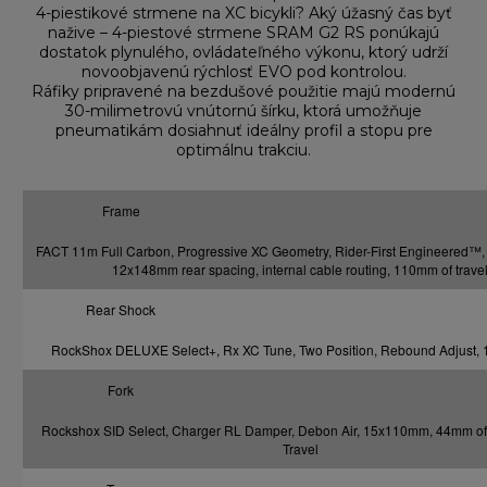
4-piestikové strmene na XC bicykli? Aký úžasný čas byť
nažive – 4-piestové strmene SRAM G2 RS ponúkajú
dostatok plynulého, ovládateľného výkonu, ktorý udrží
novoobjavenú rýchlosť EVO pod kontrolou.
Ráfiky pripravené na bezdušové použitie majú modernú
30-milimetrovú vnútornú šírku, ktorá umožňuje
pneumatikám dosiahnuť ideálny profil a stopu pre
optimálnu trakciu.
Frame
FACT 11m Full Carbon, Progressive XC Geometry, Rider-First Engineered™,
12x148mm rear spacing, internal cable routing, 110mm of trave
Rear Shock
RockShox DELUXE Select+, Rx XC Tune, Two Position, Rebound Adjust
Fork
Rockshox SID Select, Charger RL Damper, Debon Air, 15x110mm, 44mm of
Travel