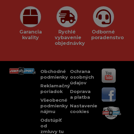
Garancia
Rychlé
Odborné
kvality
vybavenie
poradenstvo
objednávky
Obchodné
Ochrana
podmienky
osobných
údajov
Reklamačný
poriadok
Doprava
a platba
Všeobecné
podmienky
Nastavenie
nájmu
cookies
Odstúpiť
od
zmluvy tu