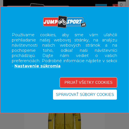
0
ÚVOD
OBLEČENIE
BUNDY/VESTY
Používame cookies, aby sme vám uľahčili
prehliadanie našej webovej stránky, na analýzu
UŽÍVATEĽSKÝ PANEL
návštevnosti našich webových stránok a na
pochopenie toho, odkiaľ naši návštevníci
KATEGÓRIE
prichádzajú. Dajte nám vedieť o vašich
preferenciách. Podrobné informácie nájdete v sekcii
HLAVNÉ MENU
-
Nastavenie súkromia
VÝPREDAJ - VŠETKO