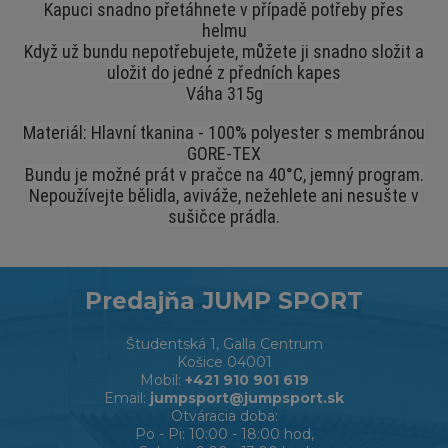
Kapuci snadno přetáhnete v případě potřeby přes
helmu
Když už bundu nepotřebujete, můžete ji snadno složit a
uložit do jedné z předních kapes
Váha 315g
Materiál: Hlavní tkanina - 100% polyester s membránou
GORE-TEX
Bundu je možné prát v pračce na 40°C, jemný program.
Nepoužívejte bělidla, aviváže, nežehlete ani nesušte v
sušičce prádla.
Predajňa JUMP SPORT
Študentská 1, Galla Centrum
Košice 04001
Mobil:
+421 910 901 619
Email:
jumpsport@jumpsport.sk
Otváracia doba:
Po - Pi: 10:00 - 18:00 hod,