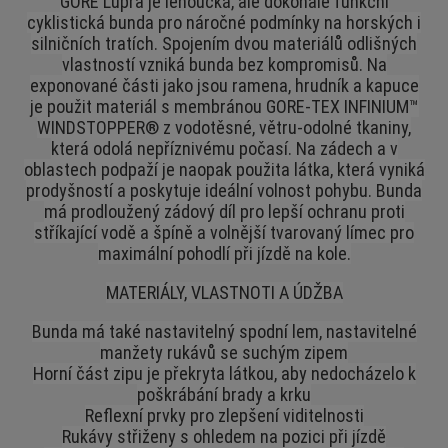
GORE Lupra je lehoučká, ale dokonale funkční
cyklistická bunda pro náročné podmínky na horských i
silničních tratích. Spojením dvou materiálů odlišných
vlastností vzniká bunda bez kompromisů. Na
exponované části jako jsou ramena, hrudník a kapuce
je použit materiál s membránou GORE-TEX INFINIUM™
WINDSTOPPER® z vodotěsné, větru-odolné tkaniny,
která odolá nepříznivému počasí. Na zádech a v
oblastech podpaží je naopak použita látka, která vyniká
prodyšností a poskytuje ideální volnost pohybu. Bunda
má prodloužený zádový díl pro lepší ochranu proti
stříkající vodě a špíně a volnější tvarovaný límec pro
maximální pohodlí při jízdě na kole.
MATERIÁLY, VLASTNOTI A ÚDŽBA
Bunda má také nastavitelný spodní lem, nastavitelné
manžety rukávů se suchým zipem
Horní část zipu je překryta látkou, aby nedocházelo k
poškrábání brady a krku
Reflexní prvky pro zlepšení viditelnosti
Rukávy střiženy s ohledem na pozici při jízdě