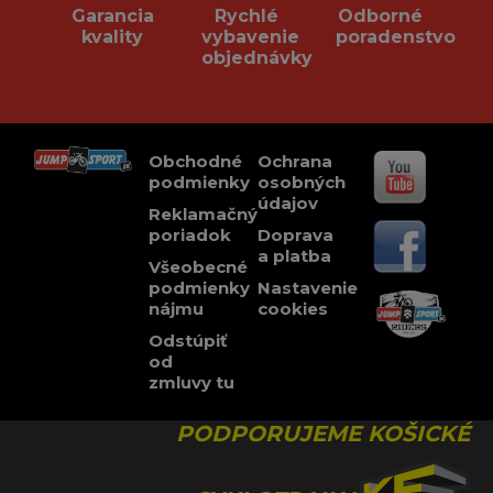
Garancia
Rychlé
Odborné
kvality
vybavenie
poradenstvo
objednávky
Obchodné
Ochrana
podmienky
osobných
údajov
Reklamačný
poriadok
Doprava
a platba
Všeobecné
podmienky
Nastavenie
nájmu
cookies
Odstúpiť
od
zmluvy tu
PODPORUJEME KOŠICKÉ