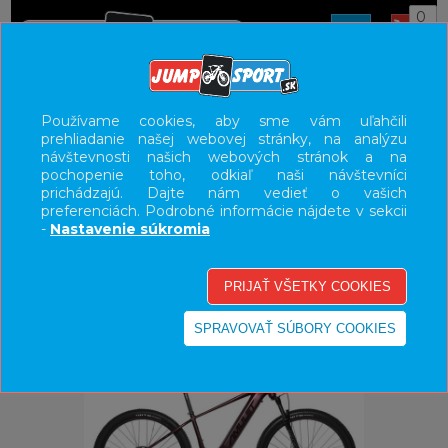
0
ÚVOD
BICYKLE
ELEKTROBICYKLE
Používame cookies, aby sme vám uľahčili
prehliadanie našej webovej stránky, na analýzu
E-BIKE HORSKÉ HARDTAIL, PEVNÉ
návštevnosti našich webových stránok a na
pochopenie toho, odkiaľ naši návštevníci
UŽÍVATEĽSKÝ PANEL
prichádzajú. Dajte nám vedieť o vašich
preferenciách. Podrobné informácie nájdete v sekcii
KATEGÓRIE
-
Nastavenie súkromia
HLAVNÉ MENU
VÝPREDAJ - VŠETKO