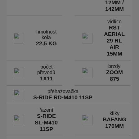
12MM /
142MM
vidlice
RST
hmotnost
AERIAL
kola
29 RL
22,5 KG
AIR
15MM
brzdy
počet
ZOOM
převodů
1X11
875
přehazovačka
S-RIDE RD-M410 11SP
řazení
kliky
S-RIDE
BAFANG
SL-M410
170MM
11SP