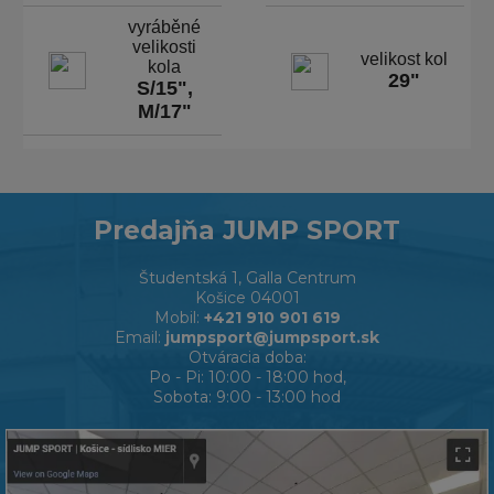
vyráběné
velikosti
velikost kol
kola
29"
S/15",
M/17"
Predajňa JUMP SPORT
Študentská 1, Galla Centrum
Košice 04001
Mobil:
+421 910 901 619
Email:
jumpsport@jumpsport.sk
Otváracia doba:
Po - Pi: 10:00 - 18:00 hod,
Sobota: 9:00 - 13:00 hod