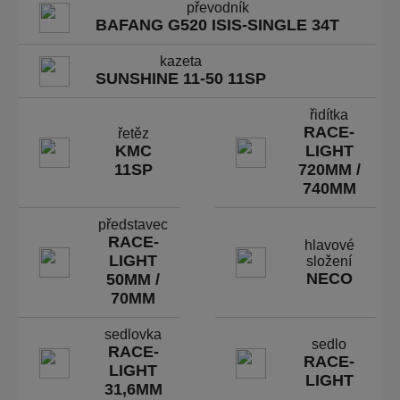
převodník
BAFANG G520 ISIS-SINGLE 34T
kazeta
SUNSHINE 11-50 11SP
řidítka
RACE-
řetěz
KMC
LIGHT
11SP
720MM /
740MM
představec
RACE-
hlavové
LIGHT
složení
NECO
50MM /
70MM
sedlovka
sedlo
RACE-
RACE-
LIGHT
LIGHT
31,6MM