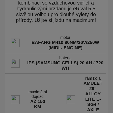
kombinaci se vzduchovou vidlicí a
hydraulickými brzdami je eRival 5.5
skvělou volbou pro dlouhé výlety do
přírody. Užijte si jízdu na maximum!
motor
BAFANG M410 80NM/36V/250W
(MIDL. ENGINE)
baterie
IPS (SAMSUNG CELLS) 20 AH / 720
WH
rám kola
AMULET
29"
maximální
ALLOY
dojezd
LITE E-
AŽ 150
SG4 /
KM
AXLE