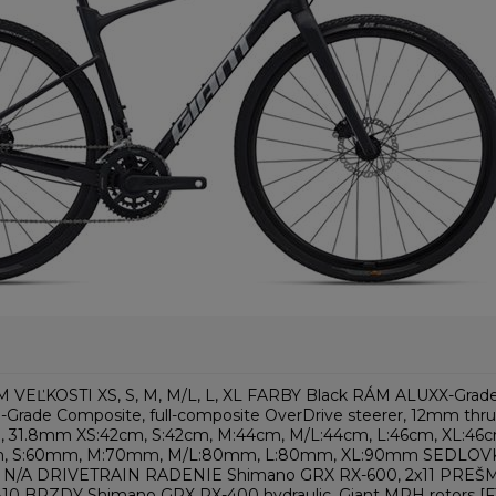
VEĽKOSTI XS, S, M, M/L, L, XL FARBY Black RÁM ALUXX-Grade Al
Grade Composite, full-composite OverDrive steerer, 12mm th
, 31.8mm XS:42cm, S:42cm, M:44cm, M/L:44cm, L:46cm, XL:46c
, S:60mm, M:70mm, M/L:80mm, L:80mm, XL:90mm SEDLOVKA G
 N/A DRIVETRAIN RADENIE Shimano GRX RX-600, 2x11 PR
10 BRZDY Shimano GRX RX-400 hydraulic, Giant MPH rotors