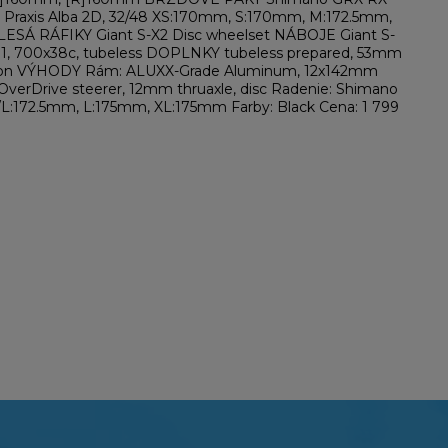
 Praxis Alba 2D, 32/48 XS:170mm, S:170mm, M:172.5mm,
ESÁ RÁFIKY Giant S-X2 Disc wheelset NÁBOJE Giant S-
 1, 700x38c, tubeless DOPLNKY tubeless prepared, 53mm
ip position VÝHODY Rám: ALUXX-Grade Aluminum, 12x142mm
e OverDrive steerer, 12mm thruaxle, disc Radenie: Shimano
/L:172.5mm, L:175mm, XL:175mm Farby: Black Cena: 1 799