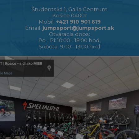
Študentská 1, Galla Centrum
Košice 04001
Mobil:
+421 910 901 619
Email:
jumpsport@jumpsport.sk
Otváracia doba:
Po - Pi: 10:00 - 18:00 hod,
Sobota: 9:00 - 13:00 hod