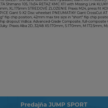
ETA Shimano 105, 11x34 REŤAZ KMC X11 with Missing Link KĽUKY
5mm, XL:175mm STREDOVÉ ZLOŽENIE Praxis M24, press fit KOL
ŠPICE Giant S-X2 Disc wheelset PNEUMATIKY Giant CrossCut AT
long" flip chip position, 42mm max tire size in "short" flip ch
ip chip dropout Vidlica: Advanced-Grade Composite, full-composit
Kľuky: Praxis Alba 2D, 32/48 XS:170mm, S:170mm, M:172.5mm, M
Predajňa JUMP SPORT