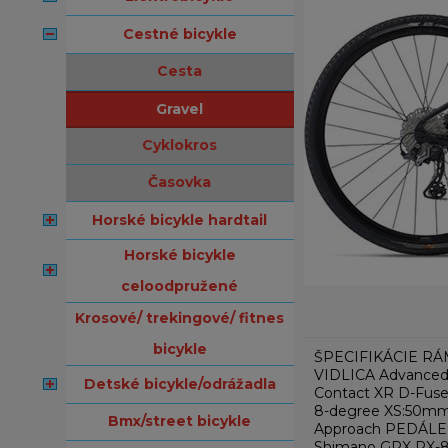
cestné bicykle
cesta
gravel
cyklokros
časovka
horské bicykle hardtail
horské bicykle
celoodpružené
krosové/ trekingové/ fitnes
bicykle
ŠPECIFIKÁCIE RÁM 
VIDLICA Advanced-
detské bicykle/odrážadla
Contact XR D-Fuse
8-degree XS:50mm
bmx/street bicykle
Approach PEDÁLE
Shimano GRX RX-8