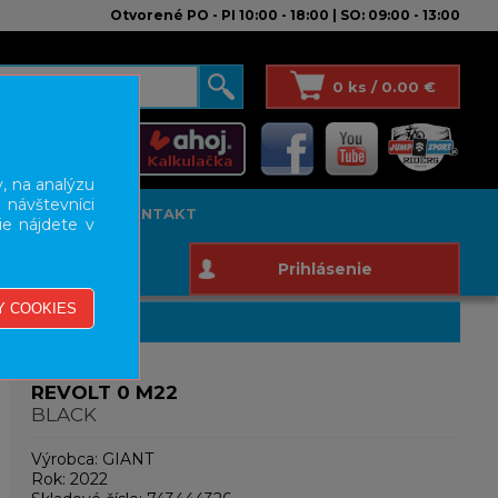
Otvorené PO - PI 10:00 - 18:00 | SO: 09:00 - 13:00
0 ks / 0.00 €
, na analýzu
 návštevníci
T STUDIO
KONTAKT
ie nájdete v
Prihlásenie
REVOLT 0 M22
BLACK
Výrobca:
GIANT
Rok:
2022