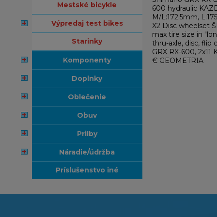
mestské bicykle
600 hydraulic KAZ
M/L:172.5mm, L:17
výpredaj test bikes
X2 Disc wheelset 
max tire size in "
starinky
thru-axle, disc, fl
GRX RX-600, 2x11 
komponenty
€ GEOMETRIA
doplnky
oblečenie
obuv
prilby
náradie/údržba
príslušenstvo iné