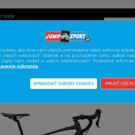
ookies, aby sme vám uľahčili prehliadanie našej webovej stránky
i našich webových stránok a na pochopenie toho, odkiaľ naši
A
SERVIS
SLUŽBY
KARIÉRA
BODY GEOMETRY FI
. Dajte nám vedieť o vašich preferenciách. Podrobné informác
avenie súkromia
RAVEL