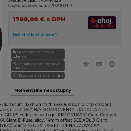
Skladové číslo:
743444326
Objednávkový kód:
2202003117
1799,00
€
s DPH
| Poštovné v rámci SK
zdarma
| 2-ročný garančný servis
zdarma
| Doživotná záruka na rám
Momentálne nedostupný
uminum, 12x142mm thru-axle, disc, flip chip dropout
ruaxle, disc TLMIČ N/A KOMPONENTY RIADIDLÁ Giant
m GRIPS cork tape with gel PREDSTAVEC Giant Contact,
iant D-Fuse, alloy, 14mm offset SEDADLO Giant
EŠMYKAČ Shimano GRX RX-810 PREHADZOVAČKA
 [F]160mm, [R]160mm BRZDOVÉ PÁKY Shimano GRX RX-