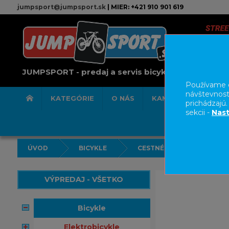
jumpsport@jumpsport.sk
| MIER: +421 910 901 619
JUMPSPORT - predaj a servis bicyklov
Používame c
návštevnost
KATEGÓRIE
O NÁS
KAMENNÁ PREDAJN
prichádzajú
sekcii -
Nast
ÚVOD
BICYKLE
CESTNÉ BICYKLE
G
VÝPREDAJ - VŠETKO
bicykle
elektrobicykle