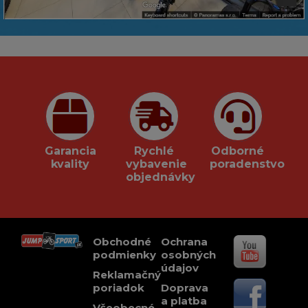
Garancia
Rychlé
Odborné
kvality
vybavenie
poradenstvo
objednávky
Obchodné
Ochrana
podmienky
osobných
údajov
Reklamačný
poriadok
Doprava
a platba
Všeobecné