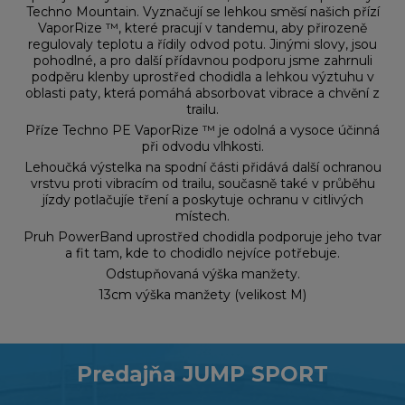
Techno Mountain. Vyznačují se lehkou směsí našich přízí
VaporRize ™, které pracují v tandemu, aby přirozeně
regulovaly teplotu a řídily odvod potu. Jinými slovy, jsou
pohodlné, a pro další přídavnou podporu jsme zahrnuli
podpěru klenby uprostřed chodidla a lehkou výztuhu v
oblasti paty, která pomáhá absorbovat vibrace a chvění z
trailu.
Příze Techno PE VaporRize ™ je odolná a vysoce účinná
při odvodu vlhkosti.
Lehoučká výstelka na spodní části přidává další ochranou
vrstvu proti vibracím od trailu, současně také v průběhu
jízdy potlačujíe tření a poskytuje ochranu v citlivých
místech.
Pruh PowerBand uprostřed chodidla podporuje jeho tvar
a fit tam, kde to chodidlo nejvíce potřebuje.
Odstupňovaná výška manžety.
13cm výška manžety (velikost M)
Predajňa JUMP SPORT