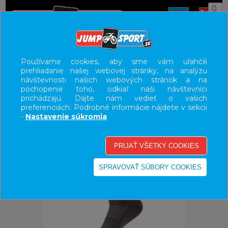
0
ÚVOD
OBLEČENIE
PONOŽKY
Používame cookies, aby sme vám uľahčili
prehliadanie našej webovej stránky, na analýzu
UŽÍVATEĽSKÝ PANEL
návštevnosti našich webových stránok a na
pochopenie toho, odkiaľ naši návštevníci
KATEGÓRIE
prichádzajú. Dajte nám vedieť o vašich
preferenciách. Podrobné informácie nájdete v sekcii
HLAVNÉ MENU
-
Nastavenie súkromia
VÝPREDAJ - VŠETKO