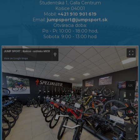
Študentská 1, Galla Centrum
Košice 04001
Mobil:
+421 910 901 619
Email:
jumpsport@jumpsport.sk
Otváracia doba:
Po - Pi: 10:00 - 18:00 hod,
Sobota: 9:00 - 13:00 hod