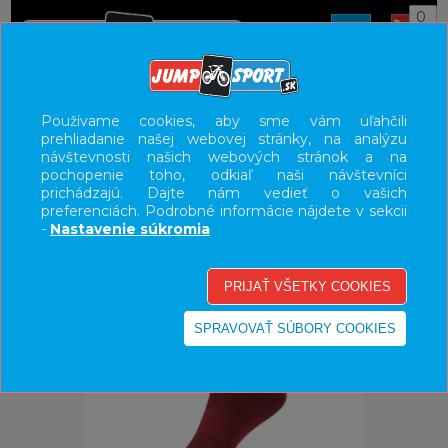
0
ÚVOD
OBLEČENIE
PONOŽKY
Používame cookies, aby sme vám uľahčili
prehliadanie našej webovej stránky, na analýzu
UŽÍVATEĽSKÝ PANEL
návštevnosti našich webových stránok a na
pochopenie toho, odkiaľ naši návštevníci
KATEGÓRIE
prichádzajú. Dajte nám vedieť o vašich
preferenciách. Podrobné informácie nájdete v sekcii
HLAVNÉ MENU
-
Nastavenie súkromia
VÝPREDAJ - VŠETKO