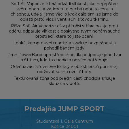
Soft Air Vaporize, která odvádí vlhkost jako nejlepší ve
svém oboru. A zatímco to nechá nohu suchou a
chladnou, udělali jsme věci o krok dále tím, že jsme do
oblasti prstů vložili ventilační síťovou tkaninu.
Příze Soft Air Vaporize díky příměsi stříbra bojuje proti
odéru, odpařuje vlhkost a poskytne tvým nohám suché
prostředí, které to jistě ocení.
Lehká, kompresivní manžeta zvyšuje bezpečnost a
pohodlí během jízdy.
Pruh PowerBand uprostřed chodidla podporuje jeho tvar
a fit tam, kde to chodidlo nejvíce potřebuje.
Odvětrávací síťovinové kanály v oblasti prstů pomáhají
udržovat sucho uvnitř boty.
Texturovaná zóna pod přední částí chodidla snižuje
klouzání v botě..
Predajňa JUMP SPORT
Študentská 1, Galla Centrum
Košice 04001