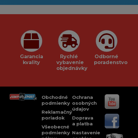
Garancia
Rychlé
Odborné
kvality
vybavenie
poradenstvo
objednávky
Obchodné
Ochrana
podmienky
osobných
údajov
Reklamačný
poriadok
Doprava
a platba
Všeobecné
podmienky
Nastavenie