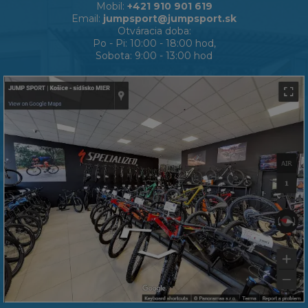
Mobil:
+421 910 901 619
Email:
jumpsport@jumpsport.sk
Otváracia doba:
Po - Pi: 10:00 - 18:00 hod,
Sobota: 9:00 - 13:00 hod