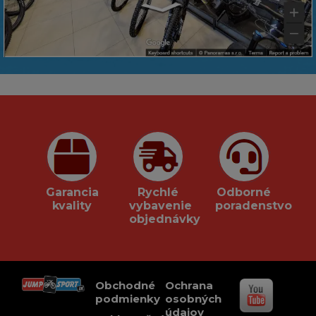
Garancia
Rychlé
Odborné
kvality
vybavenie
poradenstvo
objednávky
Obchodné
Ochrana
podmienky
osobných
údajov