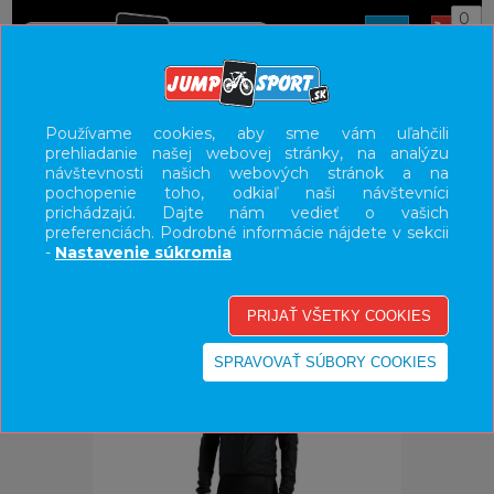
0
ÚVOD
OBLEČENIE
BUNDY/VESTY
Používame cookies, aby sme vám uľahčili
prehliadanie našej webovej stránky, na analýzu
UŽÍVATEĽSKÝ PANEL
návštevnosti našich webových stránok a na
pochopenie toho, odkiaľ naši návštevníci
KATEGÓRIE
prichádzajú. Dajte nám vedieť o vašich
preferenciách. Podrobné informácie nájdete v sekcii
HLAVNÉ MENU
-
Nastavenie súkromia
VÝPREDAJ - VŠETKO