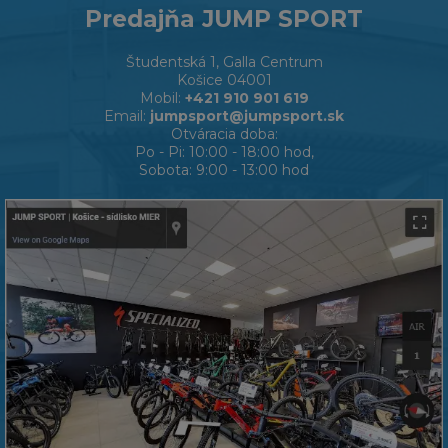
Predajňa JUMP SPORT
Študentská 1, Galla Centrum
Košice 04001
Mobil:
+421 910 901 619
Email:
jumpsport@jumpsport.sk
Otváracia doba:
Po - Pi: 10:00 - 18:00 hod,
Sobota: 9:00 - 13:00 hod