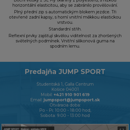
Boční vložky z SL Fly tkaniny z polyesteru, s nízkou
horizontální elasticitou, aby se zabránilo prověšování.
Plný přední zip s automatickým blokem jezdce. Tři
otevřené zadní kapsy, s horní vnitřní měkkou elastickou
vrstvou.
Standardní střih.
Reflexní prvky zajišťují skvělou viditelnost za zhoršených
světelných podmínek. Vnitřní silikonová guma na
spodním lemu.
Predajňa JUMP SPORT
Študentská 1, Galla Centrum
Košice 04001
Mobil:
+421 910 901 619
Email:
jumpsport@jumpsport.sk
Otváracia doba:
Po - Pi: 10:00 - 18:00 hod,
Sobota: 9:00 - 13:00 hod