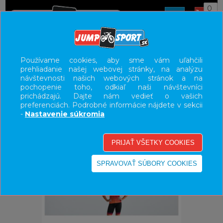
0
ÚVOD
OBLEČENIE
DRESY
Používame cookies, aby sme vám uľahčili
prehliadanie našej webovej stránky, na analýzu
UŽÍVATEĽSKÝ PANEL
návštevnosti našich webových stránok a na
pochopenie toho, odkiaľ naši návštevníci
KATEGÓRIE
prichádzajú. Dajte nám vedieť o vašich
preferenciách. Podrobné informácie nájdete v sekcii
HLAVNÉ MENU
-
Nastavenie súkromia
VÝPREDAJ - VŠETKO