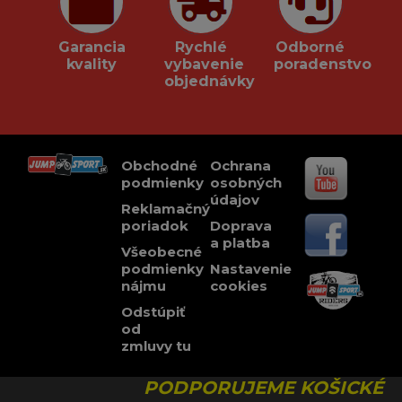
Garancia
Rychlé
Odborné
kvality
vybavenie
poradenstvo
objednávky
Obchodné
Ochrana
podmienky
osobných
údajov
Reklamačný
poriadok
Doprava
a platba
Všeobecné
podmienky
Nastavenie
nájmu
cookies
Odstúpiť
od
zmluvy tu
PODPORUJEME KOŠICKÉ