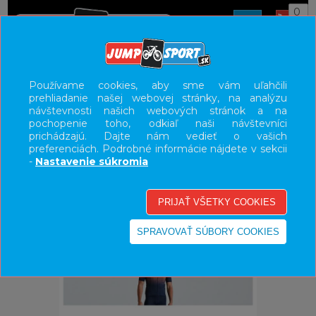
0
ÚVOD
OBLEČENIE
DRESY
Používame cookies, aby sme vám uľahčili
prehliadanie našej webovej stránky, na analýzu
UŽÍVATEĽSKÝ PANEL
návštevnosti našich webových stránok a na
pochopenie toho, odkiaľ naši návštevníci
KATEGÓRIE
prichádzajú. Dajte nám vedieť o vašich
preferenciách. Podrobné informácie nájdete v sekcii
HLAVNÉ MENU
-
Nastavenie súkromia
VÝPREDAJ - VŠETKO