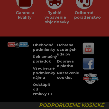
Garancia
Rychlé
Odborné
kvality
vybavenie
poradenstvo
objednávky
Obchodné
Ochrana
podmienky
osobných
údajov
Reklamačný
poriadok
Doprava
a platba
Všeobecné
podmienky
Nastavenie
nájmu
cookies
Odstúpiť
od
zmluvy tu
PODPORUJEME KOŠICKÉ