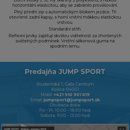
Boční vložky z SL Fly tkaniny z polyesteru, s nízkou
horizontální elasticitou, aby se zabránilo prověšování.
Plný přední zip s automatickým blokem jezdce. Tři
otevřené zadní kapsy, s horní vnitřní měkkou elastickou
vrstvou.
Standardní střih.
Reflexní prvky zajišťují skvělou viditelnost za zhoršených
světelných podmínek. Vnitřní silikonová guma na
spodním lemu.
Predajňa JUMP SPORT
Študentská 1, Galla Centrum
Košice 04001
Mobil:
+421 910 901 619
Email:
jumpsport@jumpsport.sk
Otváracia doba:
Po - Pi: 10:00 - 18:00 hod,
Sobota: 9:00 - 13:00 hod