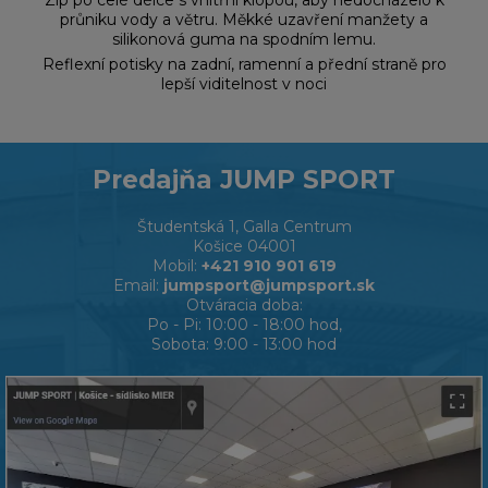
Zip po celé délce s vnitřní klopou, aby nedocházelo k
průniku vody a větru. Měkké uzavření manžety a
silikonová guma na spodním lemu.
Reflexní potisky na zadní, ramenní a přední straně pro
lepší viditelnost v noci
Predajňa JUMP SPORT
Študentská 1, Galla Centrum
Košice 04001
Mobil:
+421 910 901 619
Email:
jumpsport@jumpsport.sk
Otváracia doba:
Po - Pi: 10:00 - 18:00 hod,
Sobota: 9:00 - 13:00 hod