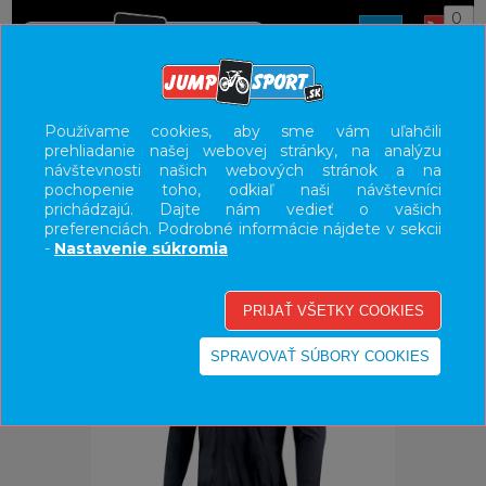
0
ÚVOD
OBLEČENIE
BUNDY/VESTY
Používame cookies, aby sme vám uľahčili
prehliadanie našej webovej stránky, na analýzu
UŽÍVATEĽSKÝ PANEL
návštevnosti našich webových stránok a na
pochopenie toho, odkiaľ naši návštevníci
KATEGÓRIE
prichádzajú. Dajte nám vedieť o vašich
preferenciách. Podrobné informácie nájdete v sekcii
HLAVNÉ MENU
-
Nastavenie súkromia
VÝPREDAJ - VŠETKO
-40%