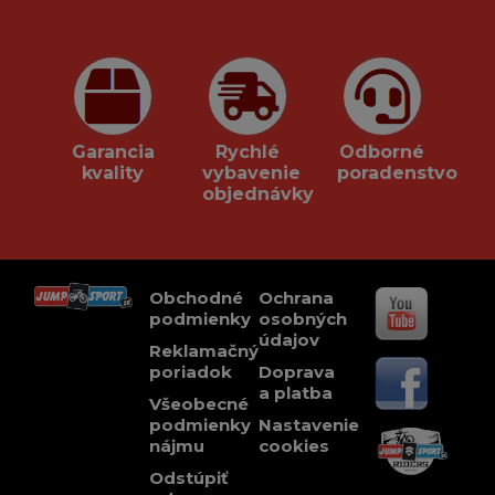
Garancia
Rychlé
Odborné
kvality
vybavenie
poradenstvo
objednávky
Obchodné
Ochrana
podmienky
osobných
údajov
Reklamačný
poriadok
Doprava
a platba
Všeobecné
podmienky
Nastavenie
nájmu
cookies
Odstúpiť