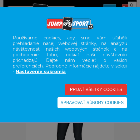
0
ÚVOD
OBLEČENIE
NOHAVICE/KRAŤASY
Používame cookies, aby sme vám uľahčili
prehliadanie našej webovej stránky, na analýzu
UŽÍVATEĽSKÝ PANEL
návštevnosti našich webových stránok a na
pochopenie toho, odkiaľ naši návštevníci
KATEGÓRIE
prichádzajú. Dajte nám vedieť o vašich
preferenciách. Podrobné informácie nájdete v sekcii
HLAVNÉ MENU
-
Nastavenie súkromia
VÝPREDAJ - VŠETKO