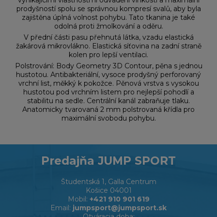
vynikajícími vlastnostmi odvádění vlhkosti a maximální
prodyšností spolu se správnou kompresí svalů, aby byla
zajištěna úplná volnost pohybu. Tato tkanina je také
odolná proti žmolkování a oděru.
V přední části pasu přehnutá látka, vzadu elastická
žakárová mikrovlákno. Elastická síťovina na zadní straně
kolen pro lepší ventilaci.
Polstrování: Body Geometry 3D Contour, pěna s jednou
hustotou. Antibakteriální, vysoce prodyšný perforovaný
vrchní list, měkký k pokožce. Pěnová vrstva s vysokou
hustotou pod vrchním listem pro nejlepší pohodlí a
stabilitu na sedle. Centrální kanál zabraňuje tlaku.
Anatomicky tvarovaná 2 mm polstrovaná křídla pro
maximální svobodu pohybu.
Predajňa JUMP SPORT
Študentská 1, Galla Centrum
Košice 04001
Mobil:
+421 910 901 619
Email:
jumpsport@jumpsport.sk
Otváracia doba: