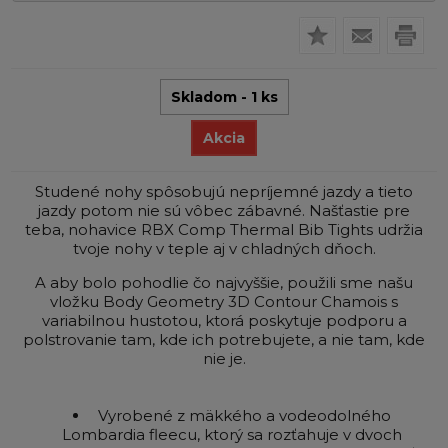
Skladom - 1 ks
Akcia
Studené nohy spôsobujú nepríjemné jazdy a tieto
jazdy potom nie sú vôbec zábavné. Našťastie pre
teba, nohavice RBX Comp Thermal Bib Tights udržia
tvoje nohy v teple aj v chladných dňoch.
A aby bolo pohodlie čo najvyššie, použili sme našu
vložku Body Geometry 3D Contour Chamois s
variabilnou hustotou, ktorá poskytuje podporu a
polstrovanie tam, kde ich potrebujete, a nie tam, kde
nie je.
Vyrobené z mäkkého a vodeodolného
Lombardia fleecu, ktorý sa rozťahuje v dvoch