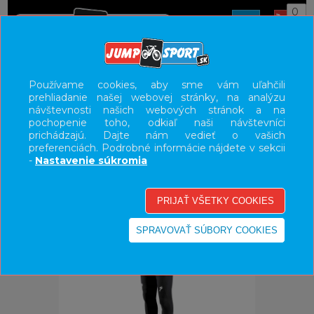
0
ÚVOD
OBLEČENIE
NOHAVICE/KRAŤASY
Používame cookies, aby sme vám uľahčili
prehliadanie našej webovej stránky, na analýzu
UŽÍVATEĽSKÝ PANEL
návštevnosti našich webových stránok a na
pochopenie toho, odkiaľ naši návštevníci
KATEGÓRIE
prichádzajú. Dajte nám vedieť o vašich
preferenciách. Podrobné informácie nájdete v sekcii
HLAVNÉ MENU
-
Nastavenie súkromia
VÝPREDAJ - VŠETKO
-31%