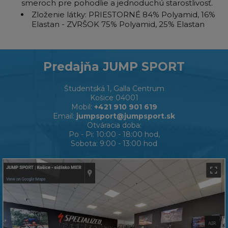
smeroch pre pohodlie a jednoduchú starostlivosť.
Zloženie látky: PRIESTORNÉ 84% Polyamid, 16%
Elastan - ZVRŠOK 75% Polyamid, 25% Elastan
Predajňa JUMP SPORT
Študentská 1, Galla Centrum
Košice 04001
Mobil:
+421 910 901 619
Email:
jumpsport@jumpsport.sk
Otváracia doba:
Po - Pi: 10:00 - 18:00 hod,
Sobota: 9:00 - 13:00 hod