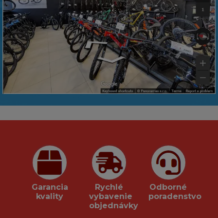
Garancia
Rychlé
Odborné
kvality
vybavenie
poradenstvo
objednávky