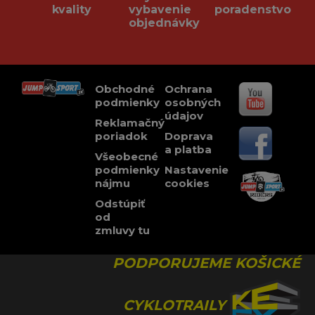
kvality
vybavenie
poradenstvo
objednávky
Obchodné
Ochrana
podmienky
osobných
údajov
Reklamačný
poriadok
Doprava
a platba
Všeobecné
podmienky
Nastavenie
nájmu
cookies
Odstúpiť
od
zmluvy tu
PODPORUJEME KOŠICKÉ
CYKLOTRAILY