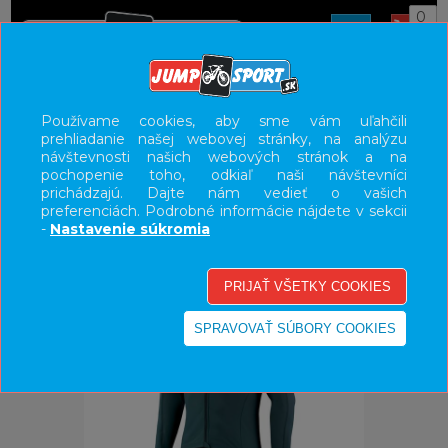
0
ÚVOD
OBLEČENIE
BUNDY/VESTY
Používame cookies, aby sme vám uľahčili
prehliadanie našej webovej stránky, na analýzu
UŽÍVATEĽSKÝ PANEL
návštevnosti našich webových stránok a na
pochopenie toho, odkiaľ naši návštevníci
KATEGÓRIE
prichádzajú. Dajte nám vedieť o vašich
preferenciách. Podrobné informácie nájdete v sekcii
HLAVNÉ MENU
-
Nastavenie súkromia
VÝPREDAJ - VŠETKO