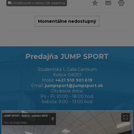
| Poštovné v rámci SK zdarma
Momentálne nedostupný
Predajňa JUMP SPORT
Študentská 1, Galla Centrum
Košice 04001
Mobil:
+421 910 901 619
Email:
jumpsport@jumpsport.sk
Otváracia doba:
Po - Pi: 10:00 - 18:00 hod,
Sobota: 9:00 - 13:00 hod