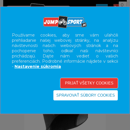
0
ÚVOD
OBLEČENIE
ČIAPKY/ŠATKY
Používame cookies, aby sme vám uľahčili
prehliadanie našej webovej stránky, na analýzu
UŽÍVATEĽSKÝ PANEL
návštevnosti našich webových stránok a na
pochopenie toho, odkiaľ naši návštevníci
KATEGÓRIE
prichádzajú. Dajte nám vedieť o vašich
preferenciách. Podrobné informácie nájdete v sekcii
HLAVNÉ MENU
-
Nastavenie súkromia
VÝPREDAJ - VŠETKO