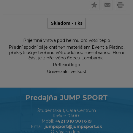
Skladom - 1 ks
Příjemná vrstva pod helmu pro větší teplo
Přední spodní díl je chráněn materiálem Event a Platino,
překrytí uší je tvořeno větruodolnou membránou. Horní
část je z hřejivého fleecu Lombardia.
Reflexní logo
Univerzální velikost
Predajňa JUMP SPORT
Študentská 1, Galla Centrum
Košice 04001
Mobil:
+421 910 901 619
Email:
jumpsport@jumpsport.sk
Otváracia doba: