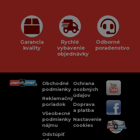
Garancia
Rychlé
Odborné
kvality
vybavenie
poradenstvo
objednávky
Obchodné
Ochrana
podmienky
osobných
údajov
Reklamačný
poriadok
Doprava
a platba
Všeobecné
podmienky
Nastavenie
nájmu
cookies
Odstúpiť