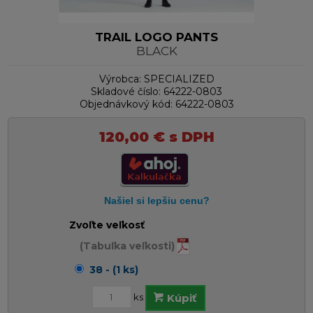
TRAIL LOGO PANTS
BLACK
Výrobca:
SPECIALIZED
Skladové číslo:
64222-0803
Objednávkový kód:
64222-0803
120,00
€
s DPH
Zvoľte veľkosť
(Tabuľka veľkosti)
38 - (1 ks)
ks
Kúpiť