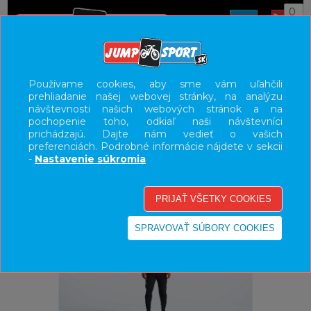
0
ÚVOD
OBLEČENIE
NOHAVICE/KRAŤASY
Používame cookies, aby sme vám uľahčili
prehliadanie našej webovej stránky, na analýzu
UŽÍVATEĽSKÝ PANEL
návštevnosti našich webových stránok a na
pochopenie toho, odkiaľ naši návštevníci
KATEGÓRIE
prichádzajú. Dajte nám vedieť o vašich
preferenciách. Podrobné informácie nájdete v sekcii
HLAVNÉ MENU
-
Nastavenie súkromia
VÝPREDAJ - VŠETKO