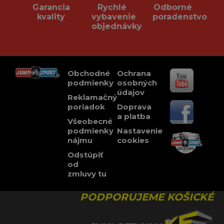
Garancia
Rychlé
Odborné
kvality
vybavenie
poradenstvo
objednávky
Obchodné
Ochrana
podmienky
osobných
údajov
Reklamačný
poriadok
Doprava
a platba
Všeobecné
podmienky
Nastavenie
nájmu
cookies
Odstúpiť
od
zmluvy tu
PODPORUJEME KOŠICKÉ