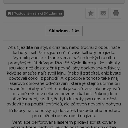
| Poštovné v rámci SK zdarma
Skladom - 1 ks
Ať už jezdíte na styl, s chrániči, nebo trochu z obou, naše
kalhoty Trail Pants jsou určitě vaše kalhoty pro jízdu.
Vyrobili jsme je z tkané verze našich lehkých a ultra
prodyšných látek VaporRize ™. Výsledkem je, že kalhoty
jsou více než dostatečně pevné, aby opakovaně odlávaly,
když se snažíte najít svoji lajnu (nebo ji ztrácíte), aniž byste
obětovali cokoli z pohodlí. A k podpoře tohoto také mají
laserově děrované odvětrávání, které je stejně účinné při
odvádění přebytečného tepla jako síťovina, ale nevytváří
to slabé místo v celkové pevnosti kalhot. Pokud jde o
přizpůsobení, zjistíte, že tyto kalhoty jsou dostatečně
pytlovité na použití chráničů, ale zároveň nevadí v pohybu.
Tři kapsy na zip poskytují dostatek bezpečného prostoru
pro uložení nezbytností na jízdu.
Ventilace perforovaná laserem přidává sofistikované
větrání, které nezhoršuje odolnost nebo funkci šortek.