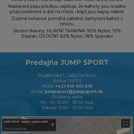
Nastavení pasu přezkou zajišťuje, že kalhoty jsou snadno
přizpůsobitelné a drží na místě, i když jsou kapsy nabité.
Zúžená nohavice pomáhá zabránit zachycení kalhot v
řetězu.
Složení tkaniny: HLAVNÍ TKANINA: 90% Nylon, 10%
Elastan; OSTATNÍ: 82% Nylon, 18% Spandex
Predajňa JUMP SPORT
Študentská 1, Galla Centrum
Košice 04001
Mobil:
+421 910 901 619
Email:
jumpsport@jumpsport.sk
Otváracia doba:
Po - Pi: 10:00 - 18:00 hod,
Sobota: 9:00 - 13:00 hod