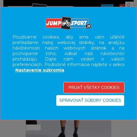
0
ÚVOD
OBLEČENIE
NOHAVICE/KRAŤASY
Používame cookies, aby sme vám uľahčili
prehliadanie našej webovej stránky, na analýzu
UŽÍVATEĽSKÝ PANEL
návštevnosti našich webových stránok a na
pochopenie toho, odkiaľ naši návštevníci
KATEGÓRIE
prichádzajú. Dajte nám vedieť o vašich
preferenciách. Podrobné informácie nájdete v sekcii
HLAVNÉ MENU
-
Nastavenie súkromia
VÝPREDAJ - VŠETKO
-35%