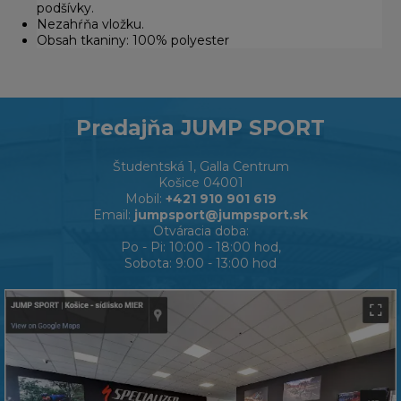
podšívky.
Nezahŕňa vložku.
Obsah tkaniny: 100% polyester
Predajňa JUMP SPORT
Študentská 1, Galla Centrum
Košice 04001
Mobil:
+421 910 901 619
Email:
jumpsport@jumpsport.sk
Otváracia doba:
Po - Pi: 10:00 - 18:00 hod,
Sobota: 9:00 - 13:00 hod