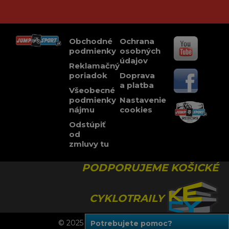
Obchodné
Ochrana
podmienky
osobných
údajov
Reklamačný
poriadok
Doprava
a platba
Všeobecné
podmienky
Nastavenie
nájmu
cookies
Odstúpiť
od
zmluvy tu
PODPORUJEME KOŠICKÉ
CYKLOTRAILY
© 2025 JUMPSPORT, Všetky práva vyhradené.
Potrebujete pomoc?