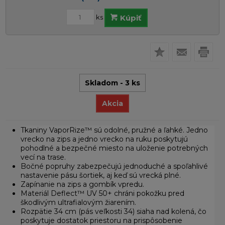
ks
Kúpiť
Skladom - 3 ks
Akcia
Tkaniny VaporRize™ sú odolné, pružné a ľahké. Jedno
vrecko na zips a jedno vrecko na ruku poskytujú
pohodlné a bezpečné miesto na uloženie potrebných
vecí na trase.
Bočné popruhy zabezpečujú jednoduché a spoľahlivé
nastavenie pásu šortiek, aj keď sú vrecká plné.
Zapínanie na zips a gombík vpredu.
Materiál Deflect™ UV 50+ chráni pokožku pred
škodlivým ultrafialovým žiarením.
Rozpätie 34 cm (pás veľkosti 34) siaha nad kolená, čo
poskytuje dostatok priestoru na prispôsobenie