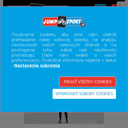
0
ÚVOD
OBLEČENIE
NOHAVICE/KRAŤASY
Používame cookies, aby sme vám uľahčili
prehliadanie našej webovej stránky, na analýzu
UŽÍVATEĽSKÝ PANEL
návštevnosti našich webových stránok a na
pochopenie toho, odkiaľ naši návštevníci
KATEGÓRIE
prichádzajú. Dajte nám vedieť o vašich
preferenciách. Podrobné informácie nájdete v sekcii
HLAVNÉ MENU
-
Nastavenie súkromia
VÝPREDAJ - VŠETKO