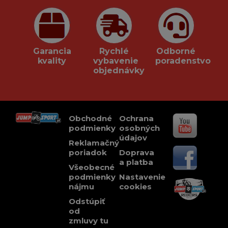
Garancia
Rychlé
Odborné
kvality
vybavenie
poradenstvo
objednávky
Obchodné
Ochrana
podmienky
osobných
údajov
Reklamačný
poriadok
Doprava
a platba
Všeobecné
podmienky
Nastavenie
nájmu
cookies
Odstúpiť
od
zmluvy tu