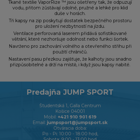
Tkané textilie VaporRize ™ jsou ošetřeny tak, že odpuzují
vodu, přitom zůstávají odolné, pružné a lehké pro klid
duše v horách.
Tři kapsy na zip poskytují dostatek bezpečného prostoru
pro uložení nezbytností na jízdu.
Ventilace perforovaná laserem přidává sofistikované
větrání, které nezhoršuje odolnost nebo funkci šortek.
Navrženo pro zachování volného a otevřeného střihu při
použití chráničů.
Nastavení pasu přezkou zajišťuje, že kalhoty jsou snadno
přizpůsobitelné a drží na místě, i když jsou kapsy nabité.
Predajňa JUMP SPORT
Študentská 1, Galla Centrum
Košice 04001
Mobil:
+421 910 901 619
Email:
jumpsport@jumpsport.sk
Otváracia doba:
Po - Pi: 10:00 - 18:00 hod,
Sobota: 9:00 - 13:00 hod