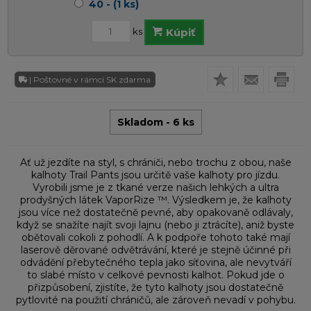
40 - (1 ks)
ks
Kúpiť
| Poštovné v rámci SK zdarma
Skladom - 6 ks
Ať už jezdíte na styl, s chrániči, nebo trochu z obou, naše
kalhoty Trail Pants jsou určitě vaše kalhoty pro jízdu.
Vyrobili jsme je z tkané verze našich lehkých a ultra
prodyšných látek VaporRize ™. Výsledkem je, že kalhoty
jsou více než dostatečně pevné, aby opakovaně odlávaly,
když se snažíte najít svoji lajnu (nebo ji ztrácíte), aniž byste
obětovali cokoli z pohodlí. A k podpoře tohoto také mají
laserově děrované odvětrávání, které je stejně účinné při
odvádění přebytečného tepla jako síťovina, ale nevytváří
to slabé místo v celkové pevnosti kalhot. Pokud jde o
přizpůsobení, zjistíte, že tyto kalhoty jsou dostatečně
pytlovité na použití chráničů, ale zároveň nevadí v pohybu.