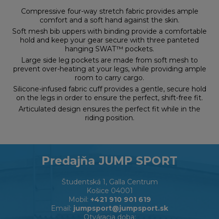
Compressive four-way stretch fabric provides ample
comfort and a soft hand against the skin.
Soft mesh bib uppers with binding provide a comfortable
hold and keep your gear secure with three panteted
hanging SWAT™ pockets.
Large side leg pockets are made from soft mesh to
prevent over-heating at your legs, while providing ample
room to carry cargo.
Silicone-infused fabric cuff provides a gentle, secure hold
on the legs in order to ensure the perfect, shift-free fit.
Articulated design ensures the perfect fit while in the
riding position.
Predajňa JUMP SPORT
Študentská 1, Galla Centrum
Košice 04001
Mobil:
+421 910 901 619
Email:
jumpsport@jumpsport.sk
Otváracia doba: