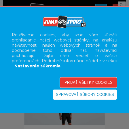
0
ÚVOD
OBLEČENIE
NOHAVICE/KRAŤASY
Používame cookies, aby sme vám uľahčili
prehliadanie našej webovej stránky, na analýzu
UŽÍVATEĽSKÝ PANEL
návštevnosti našich webových stránok a na
pochopenie toho, odkiaľ naši návštevníci
KATEGÓRIE
prichádzajú. Dajte nám vedieť o vašich
preferenciách. Podrobné informácie nájdete v sekcii
HLAVNÉ MENU
-
Nastavenie súkromia
VÝPREDAJ - VŠETKO