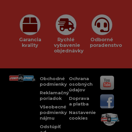
Garancia
Rychlé
Odborné
kvality
vybavenie
poradenstvo
objednávky
Obchodné
Ochrana
podmienky
osobných
údajov
Reklamačný
poriadok
Doprava
a platba
Všeobecné
podmienky
Nastavenie
nájmu
cookies
Odstúpiť