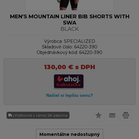
MEN'S MOUNTAIN LINER BIB SHORTS WITH
SWA
BLACK
Výrobca:
SPECIALIZED
Skladové číslo:
64220-390
Objednávkový kód:
64220-390
130,00
€
s DPH
| Poštovné v rámci SK zdarma
Momentálne nedostupný