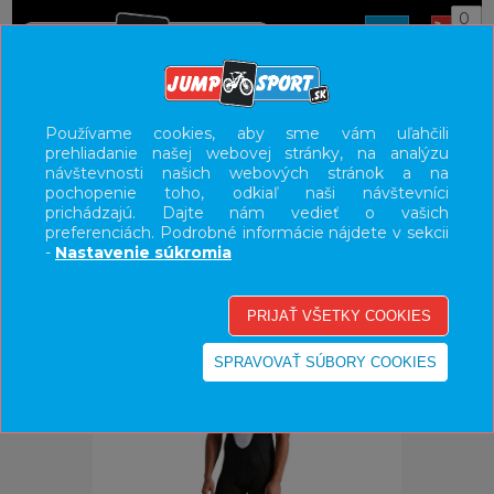
0
ÚVOD
OBLEČENIE
NOHAVICE/KRAŤASY
Používame cookies, aby sme vám uľahčili
prehliadanie našej webovej stránky, na analýzu
UŽÍVATEĽSKÝ PANEL
návštevnosti našich webových stránok a na
pochopenie toho, odkiaľ naši návštevníci
KATEGÓRIE
prichádzajú. Dajte nám vedieť o vašich
preferenciách. Podrobné informácie nájdete v sekcii
HLAVNÉ MENU
-
Nastavenie súkromia
VÝPREDAJ - VŠETKO