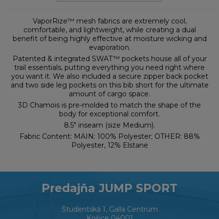
VaporRize™ mesh fabrics are extremely cool,
comfortable, and lightweight, while creating a dual
benefit of being highly effective at moisture wicking and
evaporation.
Patented & integrated SWAT™ pockets house all of your
trail essentials, putting everything you need right where
you want it. We also included a secure zipper back pocket
and two side leg pockets on this bib short for the ultimate
amount of cargo space.
3D Chamois is pre-molded to match the shape of the
body for exceptional comfort.
8.5" inseam (size Medium).
Fabric Content: MAIN: 100% Polyester; OTHER: 88%
Polyester, 12% Elstane
Predajňa JUMP SPORT
Študentská 1, Galla Centrum
Košice 04001