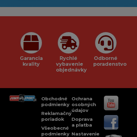
Garancia
Rychlé
Odborné
kvality
vybavenie
poradenstvo
objednávky
Obchodné
Ochrana
podmienky
osobných
údajov
Reklamačný
poriadok
Doprava
a platba
Všeobecné
podmienky
Nastavenie