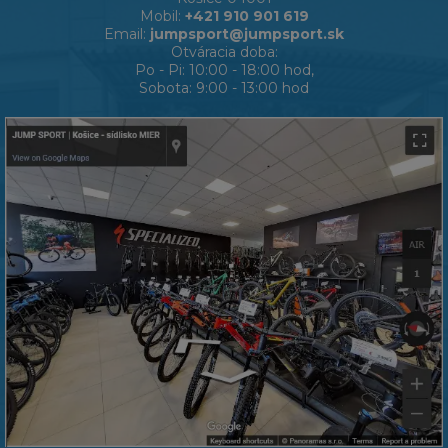
Mobil:
+421 910 901 619
Email:
jumpsport@jumpsport.sk
Otváracia doba:
Po - Pi: 10:00 - 18:00 hod,
Sobota: 9:00 - 13:00 hod