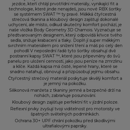
jezdce, kteří chtějí prvotřídní materiály, vynikající fit a
technologie, které jinde nenajdeš, jsou nové RBX šortky
se systémem SWAT ™ ty pravé. Měkká čtyřcestná
strečová tkanina a kloubový design zajišťují dokonalé
uchycení, ale místo, odkud skutečný komfort pochází, je
naše vložka Body Geometry 3D Chamois. Vyznačuje se
předtvarovaným designem, který odpovídá křivce tvého
sedla, snižuje krabacení a tlaky. Doplň jí super měkkým
svrchním materiálem pro snížení tření a máš po celý den
pohodlí V neposlední řadě tyto šortky obsahují dvě
postranní kapsy SWAT ™, které jsou připevněny do švů
panelu pro uložení cenností, jako jsou peníze na zmrzlinu
a klíče. Každá kapsa má čisté, lepené hrany, které se
snadno natahují, obnovují a přizpůsobují jejímu obsahu.
Čtyřcestný strečový materiál poskytuje skvělý komfort a
je jemný na pokožku.
Silikonová manžeta z tkaniny jemně a bezpečně drží na
nohách, zabraňuje posunování.
Kloubový design zajišťuje perfektní fit v jízdní poloze.
Reflexní prvky zvyšují tvoji viditelnost pro motoristy ve
špatných světelných podmínkách.
Ochrana 30+ UPF chrání pokožku před škodlivými
ultrafialovými paprsky.