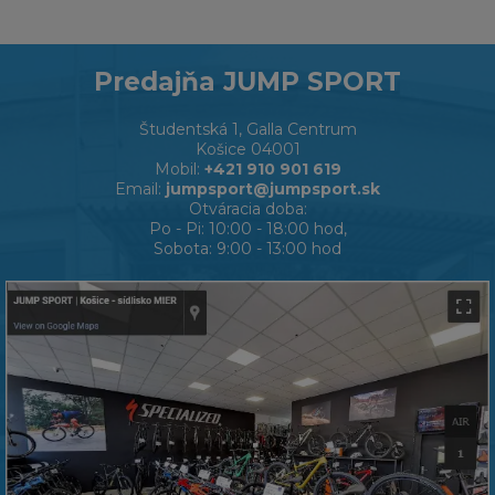
Predajňa JUMP SPORT
Študentská 1, Galla Centrum
Košice 04001
Mobil:
+421 910 901 619
Email:
jumpsport@jumpsport.sk
Otváracia doba:
Po - Pi: 10:00 - 18:00 hod,
Sobota: 9:00 - 13:00 hod