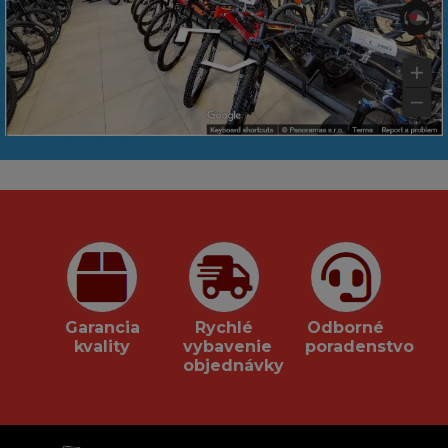
Garancia
Rychlé
Odborné
kvality
vybavenie
poradenstvo
objednávky