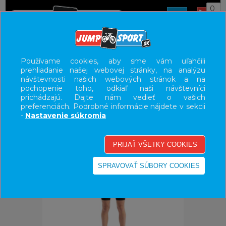
0
ÚVOD
OBLEČENIE
NOHAVICE/KRAŤASY
Používame cookies, aby sme vám uľahčili
prehliadanie našej webovej stránky, na analýzu
UŽÍVATEĽSKÝ PANEL
návštevnosti našich webových stránok a na
pochopenie toho, odkiaľ naši návštevníci
KATEGÓRIE
prichádzajú. Dajte nám vedieť o vašich
preferenciách. Podrobné informácie nájdete v sekcii
HLAVNÉ MENU
-
Nastavenie súkromia
VÝPREDAJ - VŠETKO