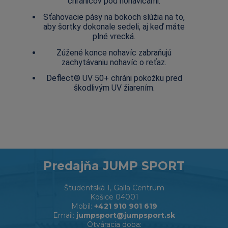
chráničov pod nohavicami.
Sťahovacie pásy na bokoch slúžia na to,
aby šortky dokonale sedeli, aj keď máte
plné vrecká.
Zúžené konce nohavíc zabraňujú
zachytávaniu nohavíc o reťaz.
Deflect® UV 50+ chráni pokožku pred
škodlivým UV žiarením.
Predajňa JUMP SPORT
Študentská 1, Galla Centrum
Košice 04001
Mobil:
+421 910 901 619
Email:
jumpsport@jumpsport.sk
Otváracia doba: