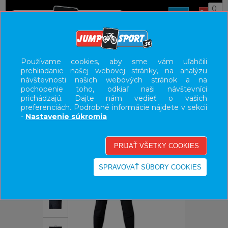
0
ÚVOD
OBLEČENIE
NOHAVICE/KRAŤASY
Používame cookies, aby sme vám uľahčili
prehliadanie našej webovej stránky, na analýzu
UŽÍVATEĽSKÝ PANEL
návštevnosti našich webových stránok a na
pochopenie toho, odkiaľ naši návštevníci
KATEGÓRIE
prichádzajú. Dajte nám vedieť o vašich
preferenciách. Podrobné informácie nájdete v sekcii
HLAVNÉ MENU
-
Nastavenie súkromia
VÝPREDAJ - VŠETKO