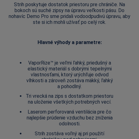
Strih poskytuje dostatok priestoru pre chrániče. Na
bokoch sú suché zipsy na úpravu veľkosti pásu. Do
nohavíc Demo Pro sme pridali vodoodpudivú úpravu, aby
ste si ich mohli užívať po celý rok.
Hlavné výhody a parametre:
VaporRize™ je veľmi ľahký, priedušný a
elastický materiál s dobrými tepelnými
vlastnosťami, ktorý urýchľuje odvod
vlhkosti a zároveň zostáva mäkký, ľahký
a pohodlný.
Tri vrecká na zips s dostatkom priestoru
na uloženie všetkých potrebných vecí.
Laserom perforovaná ventilácia pre čo
najlepšie prúdenie vzduchu bez zníženia
odolnosti.
Strih zostáva voľný aj pri použití