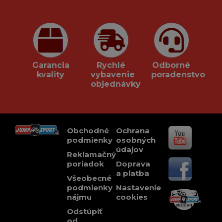
Garancia
Rychlé
Odborné
kvality
vybavenie
poradenstvo
objednávky
Obchodné
Ochrana
podmienky
osobných
údajov
Reklamačný
poriadok
Doprava
a platba
Všeobecné
podmienky
Nastavenie
nájmu
cookies
Odstúpiť
od