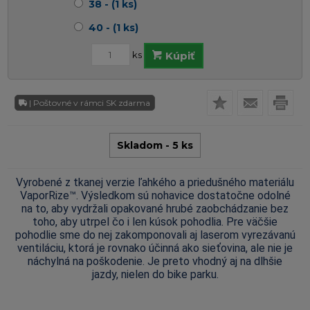
38 - (1 ks)
40 - (1 ks)
ks
Kúpiť
| Poštovné v rámci SK zdarma
Skladom - 5 ks
Vyrobené z tkanej verzie ľahkého a priedušného materiálu
VaporRize™. Výsledkom sú nohavice dostatočne odolné
na to, aby vydržali opakované hrubé zaobchádzanie bez
toho, aby utrpel čo i len kúsok pohodlia. Pre väčšie
pohodlie sme do nej zakomponovali aj laserom vyrezávanú
ventiláciu, ktorá je rovnako účinná ako sieťovina, ale nie je
náchylná na poškodenie. Je preto vhodný aj na dlhšie
jazdy, nielen do bike parku.