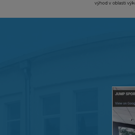
výhod v oblasti výk