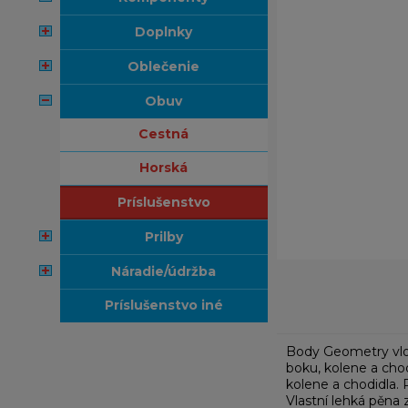
doplnky
oblečenie
obuv
cestná
horská
príslušenstvo
prilby
náradie/údržba
príslušenstvo iné
Body Geometry vlož
boku, kolene a chod
kolene a chodidla.
Vlastní lehká pěna