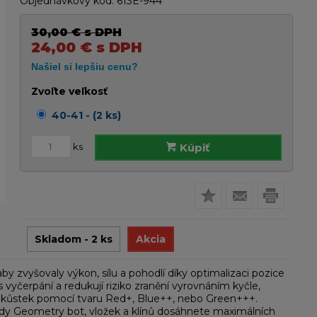
Objednávkový kód:
613E-944
30,00
€
s DPH
24,00
€
s DPH
Zvoľte veľkosť
40-41 - (2 ks)
ks
Kúpiť
Skladom - 2 ks
Akcia
 zvyšovaly výkon, sílu a pohodlí díky optimalizaci pozice
 vyčerpání a redukují riziko zranění vyrovnáním kyčle,
h kůstek pomocí tvaru Red+, Blue++, nebo Green+++.
dy Geometry bot, vložek a klínů dosáhnete maximálních