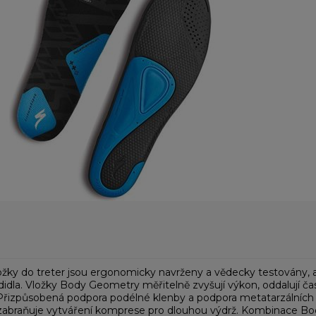
ky do treter jsou ergonomicky navrženy a vědecky testovány, aby
idla. Vložky Body Geometry měřitelně zvyšují výkon, oddalují čas
 Přizpůsobená podpora podélné klenby a podpora metatarzálníc
 zabraňuje vytváření komprese pro dlouhou výdrž. Kombinace Bo