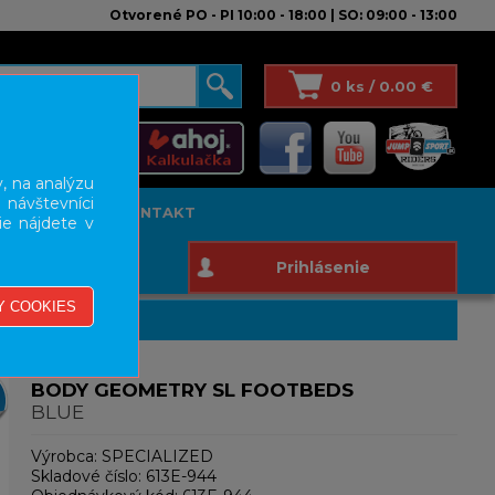
Otvorené PO - PI 10:00 - 18:00 | SO: 09:00 - 13:00
0 ks / 0.00 €
, na analýzu
 návštevníci
T STUDIO
KONTAKT
ie nájdete v
Prihlásenie
BODY GEOMETRY SL FOOTBEDS
BLUE
Výrobca:
SPECIALIZED
Skladové číslo:
613E-944