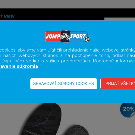
ookies, aby sme vám uľahčili prehliadanie našej webovej stránky
i našich webových stránok a na pochopenie toho, odkiaľ naši
A
SERVIS
SLUŽBY
KARIÉRA
BODY GEOMETRY FI
. Dajte nám vedieť o vašich preferenciách. Podrobné informác
avenie súkromia
-20%