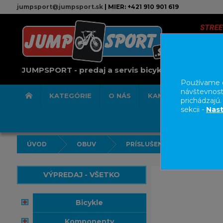
jumpsport@jumpsport.sk
| MIER: +421 910 901 619
JUMPSPORT - predaj a servis bicyklov
Používame c
návštevnost
KATEGÓRIE
O NÁS
KAMENNÁ PREDAJN
prichádzajú
sekcii -
Nast
ÚVOD
OBUV
PRÍSLUŠENSTVO
VÝPREDAJ - VŠETKO
bicykle
komponenty