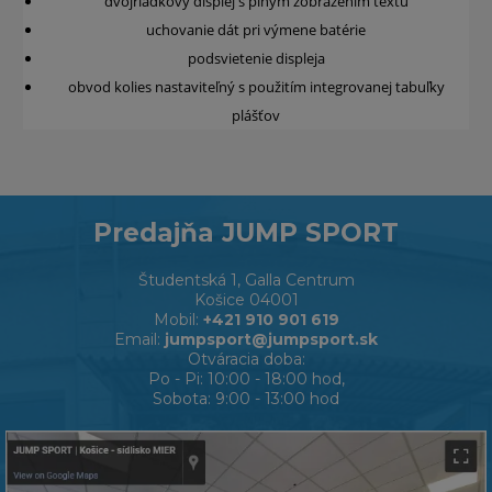
dvojriadkový displej s plným zobrazením textu
uchovanie dát pri výmene batérie
podsvietenie displeja
obvod kolies nastaviteľný s použitím integrovanej tabuľky
plášťov
Predajňa JUMP SPORT
Študentská 1, Galla Centrum
Košice 04001
Mobil:
+421 910 901 619
Email:
jumpsport@jumpsport.sk
Otváracia doba:
Po - Pi: 10:00 - 18:00 hod,
Sobota: 9:00 - 13:00 hod