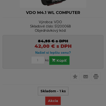
VDO M4.1 WL COMPUTER
Výrobca:
VDO
Skladové číslo:
51200068
Objednávkový kód:
84,95
€
s DPH
42,00
€
s DPH
ks
Kúpiť
Skladom - 1 ks
Akcia