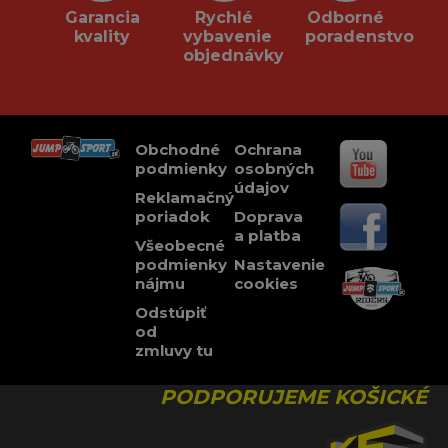
Garancia
Rychlé
Odborné
kvality
vybavenie
poradenstvo
objednávky
Obchodné
Ochrana
podmienky
osobných
údajov
Reklamačný
poriadok
Doprava
a platba
Všeobecné
podmienky
Nastavenie
nájmu
cookies
Odstúpiť
od
zmluvy tu
PODPORUJEME KOŠICKÉ