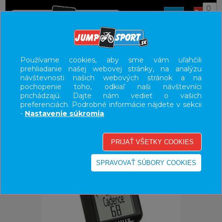
0
ÚVOD
DOPLNKY
TACHOMETRE/PULZOMETRE
Používame cookies, aby sme vám uľahčili
prehliadanie našej webovej stránky, na analýzu
UŽÍVATEĽSKÝ PANEL
návštevnosti našich webových stránok a na
pochopenie toho, odkiaľ naši návštevníci
KATEGÓRIE
prichádzajú. Dajte nám vedieť o vašich
preferenciách. Podrobné informácie nájdete v sekcii
HLAVNÉ MENU
-
Nastavenie súkromia
VÝPREDAJ - VŠETKO
-51%